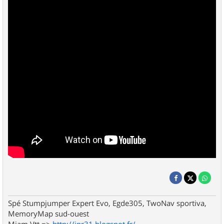
Spé Stumpjumper Expert Evo, Egde305, TwoNav sportiva,
MemoryMap sud-ouest
Miam Vtt =>
http://jpr31.blogspot.fr/