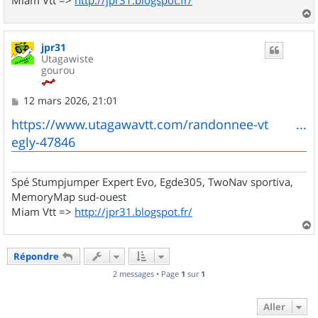
a
u
jpr31
t
Utagawiste
gourou
M
12 mars 2026, 21:01
e
s
https://www.utagawavtt.com/randonnee-vt ...
s
egly-47846
a
g
e
Spé Stumpjumper Expert Evo, Egde305, TwoNav sportiva,
MemoryMap sud-ouest
Miam Vtt =>
http://jpr31.blogspot.fr/
a
u
Répondre
t
2 messages • Page
1
sur
1
Aller