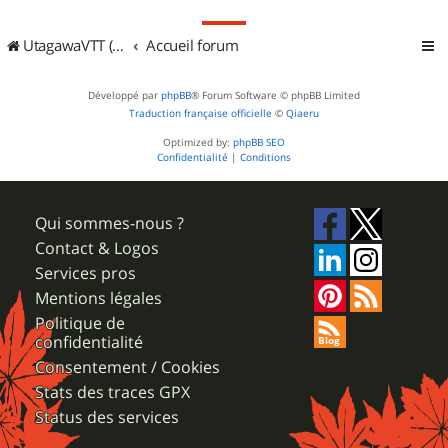
UtagawaVTT (Randos VTT et VTTAE avec traces GPS)
Accueil forum
Développé par
phpBB
® Forum Software © phpBB Limited
Traduction française officielle
©
Qiaeru
Optimized by:
phpBB SEO
Confidentialité
|
Conditions
Qui sommes-nous ?
Contact & Logos
Services pros
Mentions légales
Politique de
confidentialité
Consentement / Cookies
Stats des traces GPX
Status des services