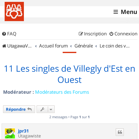
Menu
FAQ
Inscription
Connexion
UtagawaVTT (Randos VTT et VTTAE avec traces GPS)
Accueil forum
Générale
Le coin des vidéastes
11 Les singles de Villegly d'Est en
Ouest
Modérateur :
Modérateurs des Forums
Répondre
2 messages • Page
1
sur
1
jpr31
Utagawiste