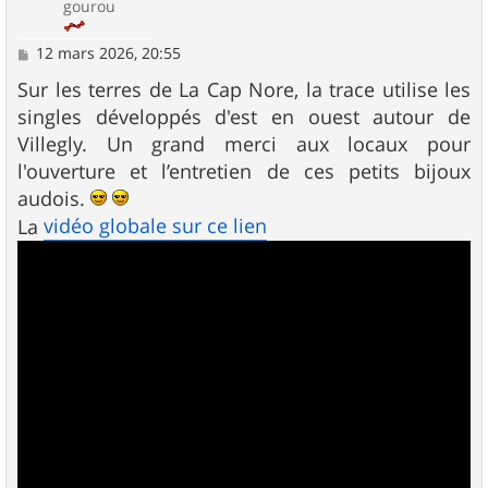
gourou
M
12 mars 2026, 20:55
e
s
Sur les terres de La Cap Nore, la trace utilise les
s
singles développés d'est en ouest autour de
a
g
Villegly. Un grand merci aux locaux pour
e
l'ouverture et l’entretien de ces petits bijoux
audois.
vidéo globale sur ce lien
La