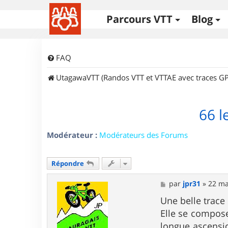
Parcours VTT
Blog
FAQ
UtagawaVTT (Randos VTT et VTTAE avec traces GP
66 l
Modérateur :
Modérateurs des Forums
Répondre
M
par
jpr31
»
22 ma
e
s
Une belle trace
s
Elle se compose
a
g
longue ascensi