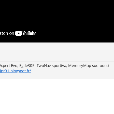
xpert Evo, Egde305, TwoNav sportiva, MemoryMap sud-ouest
/jpr31.blogspot.fr/