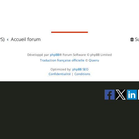
S)
Accueil forum
S
Développé par
phpBB
® Forum Software © phpBB Limited
Traduction française officielle
©
Qiaeru
Optimized by:
phpBB SEO
Confidentialité
|
Conditions