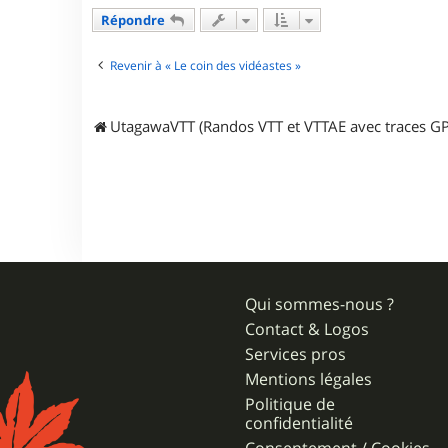
t
a
Répondre
c
t
e
Revenir à « Le coin des vidéastes »
r
j
p
UtagawaVTT (Randos VTT et VTTAE avec traces GP
r
3
1
Qui sommes-nous ?
Contact & Logos
Services pros
Mentions légales
Politique de
confidentialité