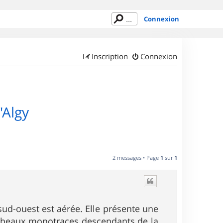
Connexion
Inscription
Connexion
'Algy
2 messages • Page
1
sur
1
sud-ouest est aérée. Elle présente une
s beaux monotraces descendants de la