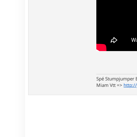
Spé Stumpjumper E
Miam Vtt =>
http:/