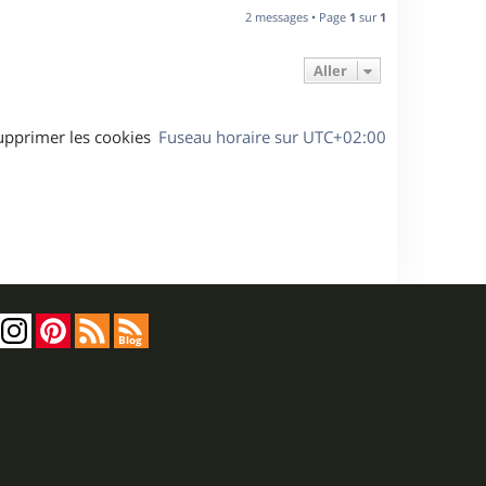
u
2 messages • Page
1
sur
1
t
Aller
upprimer les cookies
Fuseau horaire sur
UTC+02:00