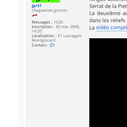
e
Serrat de la Piet
jpr31
Utagawiste gourou
La deuxième au
dans les reliefs
Messages :
1635
Inscription :
30 nov. 2006,
vidéo complè
La
14:35
Localisation :
31 Lauragais
Montgiscard
C
Contact :
o
n
t
a
c
t
e
r
j
p
r
3
1