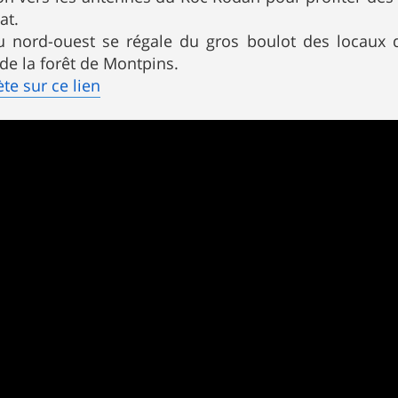
at.
 nord-ouest se régale du gros boulot des locaux 
 de la forêt de Montpins.
te sur ce lien