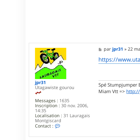
M
par
jpr31
»
22 ma
e
s
https://www.ut
s
a
g
e
jpr31
Spé Stumpjumper E
Utagawiste gourou
Miam Vtt =>
http:/
Messages :
1635
Inscription :
30 nov. 2006,
14:35
Localisation :
31 Lauragais
Montgiscard
C
Contact :
o
n