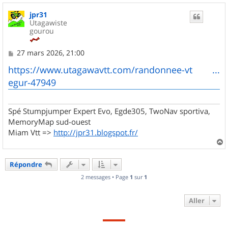
u
jpr31
t
Utagawiste
gourou
M
27 mars 2026, 21:00
e
s
https://www.utagawavtt.com/randonnee-vt ...
s
egur-47949
a
g
e
Spé Stumpjumper Expert Evo, Egde305, TwoNav sportiva,
MemoryMap sud-ouest
Miam Vtt =>
http://jpr31.blogspot.fr/
a
u
Répondre
t
2 messages • Page
1
sur
1
Aller