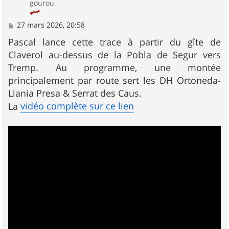
gourou
M
27 mars 2026, 20:58
e
s
Pascal lance cette trace à partir du gîte de
s
Claverol au-dessus de la Pobla de Segur vers
a
g
Tremp. Au programme, une montée
e
principalement par route sert les DH Ortoneda-
Llania Presa & Serrat des Caus.
vidéo complète sur ce lien
La