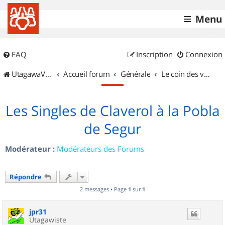
Menu
FAQ
Inscription
Connexion
UtagawaVTT (Randos VTT et VTTAE avec traces GPS)
Accueil forum
Générale
Le coin des vidéastes
Les Singles de Claverol à la Pobla
de Segur
Modérateur :
Modérateurs des Forums
Répondre
2 messages • Page
1
sur
1
jpr31
Utagawiste