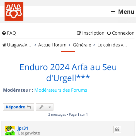
Menu
FAQ
Inscription
Connexion
UtagawaVTT (Randos VTT et VTTAE avec traces GPS)
Accueil forum
Générale
Le coin des vidéastes
Enduro 2024 Arfa au Seu
d'Urgell***
Modérateur :
Modérateurs des Forums
Répondre
2 messages • Page
1
sur
1
jpr31
Utagawiste