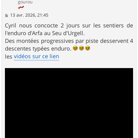
gourou
M
13 avr. 2026, 21:45
e
s
Cyril nous concocte 2 jours sur les sentiers de
s
l'enduro d'Arfa au Seu d'Urgell.
a
g
Des montées progressives par piste desservent 4
e
descentes typées enduro.
vidéos sur ce lien
les