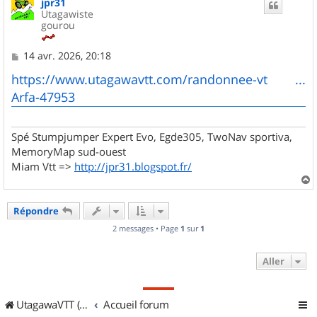
jpr31
t
Utagawiste
gourou
M
14 avr. 2026, 20:18
e
s
https://www.utagawavtt.com/randonnee-vt ...
s
Arfa-47953
a
g
e
Spé Stumpjumper Expert Evo, Egde305, TwoNav sportiva,
MemoryMap sud-ouest
Miam Vtt =>
http://jpr31.blogspot.fr/
a
u
Répondre
t
2 messages • Page
1
sur
1
Aller
UtagawaVTT (Randos VTT et VTTAE avec traces GPS)
Accueil forum