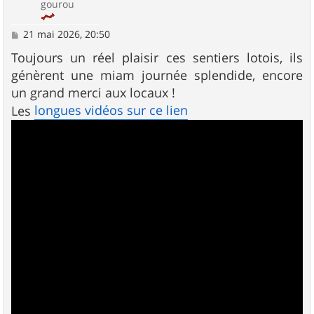
gourou
M
21 mai 2026, 20:50
e
s
Toujours un réel plaisir ces sentiers lotois, ils
s
génèrent une miam journée splendide, encore
a
g
un grand merci aux locaux !
e
longues vidéos sur ce lien
Les