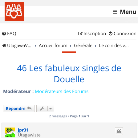
Menu
FAQ
Inscription
Connexion
UtagawaVTT (Randos VTT et VTTAE avec traces GPS)
Accueil forum
Générale
Le coin des vidéastes
46 Les fabuleux singles de
Douelle
Modérateur :
Modérateurs des Forums
Répondre
2 messages • Page
1
sur
1
jpr31
Utagawiste