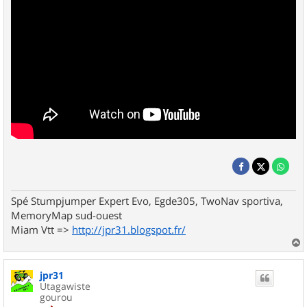
Spé Stumpjumper Expert Evo, Egde305, TwoNav sportiva,
MemoryMap sud-ouest
Miam Vtt =>
http://jpr31.blogspot.fr/
a
u
jpr31
t
Utagawiste
gourou