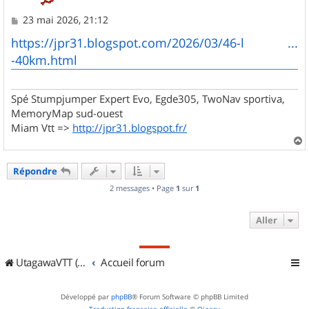
M
23 mai 2026, 21:12
e
s
https://jpr31.blogspot.com/2026/03/46-l ...
s
-40km.html
a
g
e
Spé Stumpjumper Expert Evo, Egde305, TwoNav sportiva,
MemoryMap sud-ouest
Miam Vtt =>
http://jpr31.blogspot.fr/
a
u
Répondre
t
2 messages • Page
1
sur
1
Aller
UtagawaVTT (Randos VTT et VTTAE avec traces GPS)
Accueil forum
Développé par
phpBB
® Forum Software © phpBB Limited