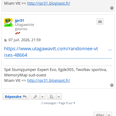
Miam Vtt =>
http://jpr31.blogspot.fr/
a
u
jpr31
t
Utagawiste
gourou
M
07 juil. 2026, 21:59
e
s
https://www.utagawavtt.com/randonnee-vt ...
s
ises-48664
a
g
e
Spé Stumpjumper Expert Evo, Egde305, TwoNav sportiva,
MemoryMap sud-ouest
Miam Vtt =>
http://jpr31.blogspot.fr/
a
u
Répondre
t
2 messages • Page
1
sur
1
Aller