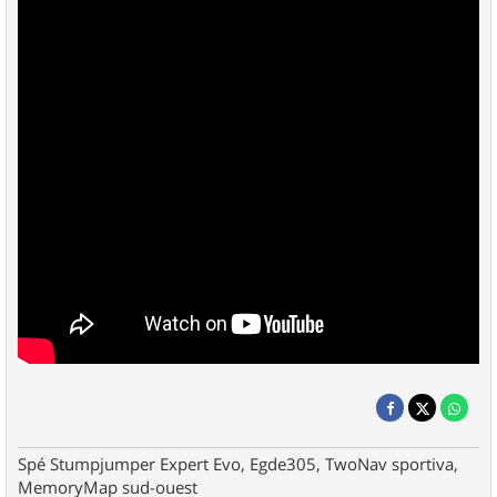
Spé Stumpjumper Expert Evo, Egde305, TwoNav sportiva,
MemoryMap sud-ouest