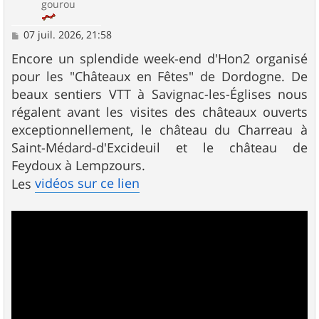
gourou
M
07 juil. 2026, 21:58
e
s
Encore un splendide week-end d'Hon2 organisé
s
pour les "Châteaux en Fêtes" de Dordogne. De
a
g
beaux sentiers VTT à Savignac-les-Églises nous
e
régalent avant les visites des châteaux ouverts
exceptionnellement, le château du Charreau à
Saint-Médard-d'Excideuil et le château de
Feydoux à Lempzours.
vidéos sur ce lien
Les