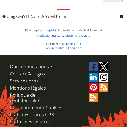
UtagawaVTT (Randos VTT et VTTAE avec traces GPS)
Accueil forum
Développé par
phpBB
® Forum Software © phpBB Limited
Traduction française officielle
©
Qiaeru
Optimized by:
phpBB SEO
Confidentialité
|
Conditions
Qui sommes-nous ?
Contact & Logos
Services pros
Mentions légales
Politique de
confidentialité
Consentement / Cookies
Stats des traces GPX
Status des services