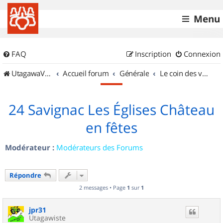
Menu
FAQ
Inscription
Connexion
UtagawaVTT (Randos VTT et VTTAE avec traces GPS)
Accueil forum
Générale
Le coin des vidéastes
24 Savignac Les Églises Château
en fêtes
Modérateur :
Modérateurs des Forums
Répondre
2 messages • Page
1
sur
1
jpr31
Utagawiste