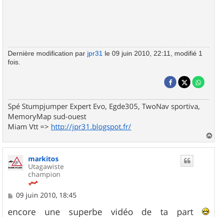
Dernière modification par
jpr31
le 09 juin 2010, 22:11, modifié 1
fois.
Spé Stumpjumper Expert Evo, Egde305, TwoNav sportiva,
MemoryMap sud-ouest
Miam Vtt =>
http://jpr31.blogspot.fr/
a
u
markitos
t
Utagawiste
champion
M
09 juin 2010, 18:45
e
s
encore une superbe vidéo de ta part