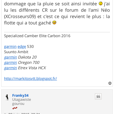
s
dommage que la pluie se soit ainsi invitée
j'ai
a
g
lu les différents CR sur le forum de l'ami Néo
e
(XCrosseurs09) et c'est ce qui revient le plus : la
flotte qui a tout gaché
Specialized Camber Elite Carbon 2016
garmin
edge
530
Suunto Ambit
garmin
Dakota 20
garmin
Oregon 700
garmin
Etrex Vista HCX
http://markitosvtt.blogspot.fr/
a
u
Franky34
t
Utagawiste
gourou