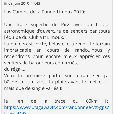
M
09 juin 2010, 17:43
e
s
Los Camins de la Rando Limoux 2010:
s
a
g
Une trace superbe de Pir2 avec un boulot
e
astronomique d'ouverture de sentiers par toute
l'équipe du Club Vtt Limoux.
La pluie s'est invité, hélas elle a rendu le terrain
impraticable en cours de rando...nous y
reviendrons pour encore mieux apprécier ces
sentiers de baroudeurs confirmés....
du régal...
Voici la première partie sur terrain sec...j'ai
bâché la cam avec la pluie avant le meilleur...
mais que de single variés !!!
le lien de la trace du 60km ici
https://www.utagawavtt.com/randonnee-vtt-gps?
topo=4498