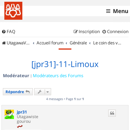
Menu
FAQ
Inscription
Connexion
UtagawaVTT (Randos VTT et VTTAE avec traces GPS)
Accueil forum
Générale
Le coin des vidéastes
[jpr31]-11-Limoux
Modérateur :
Modérateurs des Forums
Répondre
4 messages • Page
1
sur
1
jpr31
Utagawiste
gourou