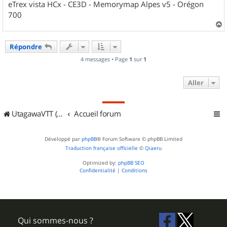
eTrex vista HCx - CE3D - Memorymap Alpes v5 - Orégon
700
a
u
Répondre
t
4 messages • Page
1
sur
1
Aller
UtagawaVTT (Randos VTT et VTTAE avec traces GPS)
Accueil forum
Développé par
phpBB
® Forum Software © phpBB Limited
Traduction française officielle
©
Qiaeru
Optimized by:
phpBB SEO
Confidentialité
|
Conditions
Qui sommes-nous ?