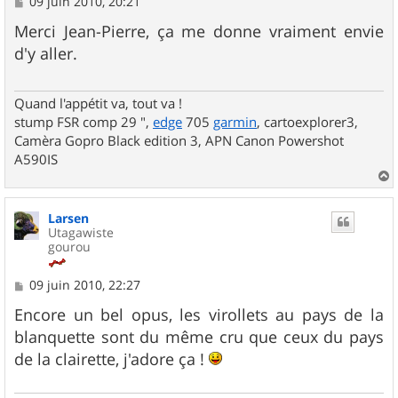
M
09 juin 2010, 20:21
e
s
Merci Jean-Pierre, ça me donne vraiment envie
s
d'y aller.
a
g
e
Quand l'appétit va, tout va !
stump FSR comp 29 ",
edge
705
garmin
, cartoexplorer3,
Camèra Gopro Black edition 3, APN Canon Powershot
A590IS
a
u
Larsen
t
Utagawiste
gourou
M
09 juin 2010, 22:27
e
s
Encore un bel opus, les virollets au pays de la
s
blanquette sont du même cru que ceux du pays
a
g
de la clairette, j'adore ça !
e