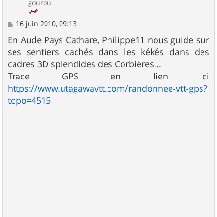
gourou
M
16 juin 2010, 09:13
e
s
En Aude Pays Cathare, Philippe11 nous guide sur
s
ses sentiers cachés dans les kékés dans des
a
g
cadres 3D splendides des Corbières...
e
Trace GPS en lien ici
https://www.utagawavtt.com/randonnee-vtt-gps?
topo=4515