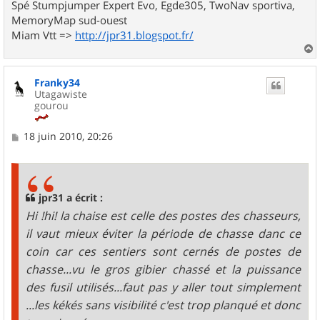
Spé Stumpjumper Expert Evo, Egde305, TwoNav sportiva,
MemoryMap sud-ouest
Miam Vtt =>
http://jpr31.blogspot.fr/
a
u
Franky34
t
Utagawiste
gourou
M
18 juin 2010, 20:26
e
s
s
a
g
jpr31 a écrit :
e
Hi !hi! la chaise est celle des postes des chasseurs,
il vaut mieux éviter la période de chasse danc ce
coin car ces sentiers sont cernés de postes de
chasse...vu le gros gibier chassé et la puissance
des fusil utilisés...faut pas y aller tout simplement
...les kékés sans visibilité c'est trop planqué et donc