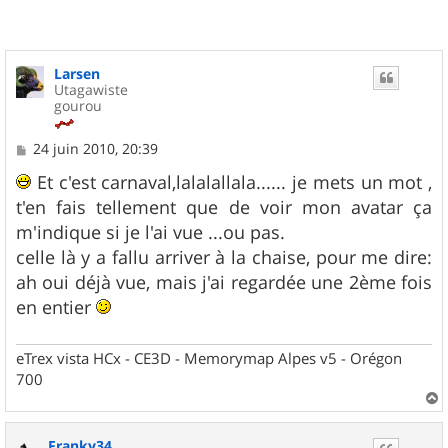
Larsen
Utagawiste
gourou
M
24 juin 2010, 20:39
e
s
Et c'est carnaval,lalalallala...... je mets un mot ,
s
t'en fais tellement que de voir mon avatar ça
a
g
m'indique si je l'ai vue ...ou pas.
e
celle là y a fallu arriver à la chaise, pour me dire:
ah oui déjà vue, mais j'ai regardée une 2ème fois
en entier
eTrex vista HCx - CE3D - Memorymap Alpes v5 - Orégon
700
a
u
Franky34
t