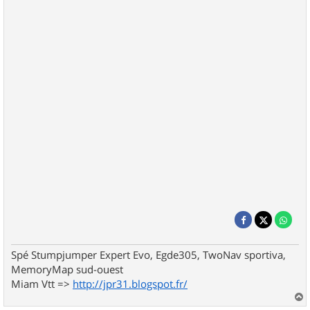
Spé Stumpjumper Expert Evo, Egde305, TwoNav sportiva,
MemoryMap sud-ouest
Miam Vtt =>
http://jpr31.blogspot.fr/
a