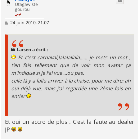
Utagawiste
gourou
M
24 juin 2010, 21:07
e
s
s
a
g
Larsen a écrit :
e
Et c'est carnaval,lalalallala...... je mets un mot ,
t'en fais tellement que de voir mon avatar ça
m'indique si je l'ai vue ...ou pas.
celle là y a fallu arriver à la chaise, pour me dire: ah
oui déjà vue, mais j'ai regardée une 2ème fois en
entier
Et oui un accro de plus . C'est la faute au dealer
JP