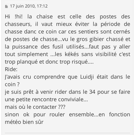
M
17 juin 2010, 17:12
e
s
Hi !hi! la chaise est celle des postes des
s
chasseurs, il vaut mieux éviter la période de
a
g
chasse danc ce coin car ces sentiers sont cernés
e
de postes de chasse...vu le gros gibier chassé et
la puissance des fusil utilisés...faut pas y aller
tout simplement ...les kékés sans visibilité c'est
trop planqué et donc trop risqué....
Ride:
J'avais cru comprendre que Luidji était dans le
coin ?
je suis prêt à venir rider dans le 34 pour se faire
une petite rencontre conviviale...
mais où le contacter ???
sinon ok pour rouler ensemble...en fonction
météo bien sûr