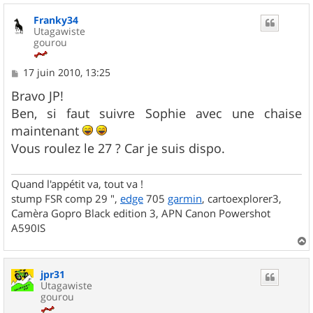
u
Franky34
t
Utagawiste
gourou
M
17 juin 2010, 13:25
e
s
Bravo JP!
s
Ben, si faut suivre Sophie avec une chaise
a
g
maintenant
e
Vous roulez le 27 ? Car je suis dispo.
Quand l'appétit va, tout va !
stump FSR comp 29 ",
edge
705
garmin
, cartoexplorer3,
Camèra Gopro Black edition 3, APN Canon Powershot
A590IS
a
u
jpr31
t
Utagawiste
gourou