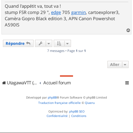
Quand l'appétit va, tout va !
stump FSR comp 29 ",
edge
705
garmin
, cartoexplorer3,
Camèra Gopro Black edition 3, APN Canon Powershot
A590IS
a
u
Répondre
t
7 messages • Page
1
sur
1
Aller
UtagawaVTT (Randos VTT et VTTAE avec traces GPS)
Accueil forum
Développé par
phpBB
® Forum Software © phpBB Limited
Traduction française officielle
©
Qiaeru
Optimized by:
phpBB SEO
Confidentialité
|
Conditions