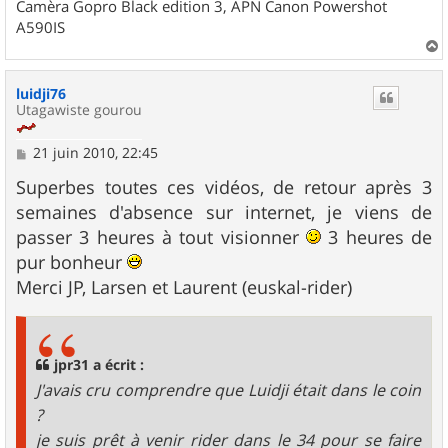
Camèra Gopro Black edition 3, APN Canon Powershot
A590IS
a
u
luidji76
t
Utagawiste gourou
M
21 juin 2010, 22:45
e
s
Superbes toutes ces vidéos, de retour après 3
s
semaines d'absence sur internet, je viens de
a
g
passer 3 heures à tout visionner
3 heures de
e
pur bonheur
Merci JP, Larsen et Laurent (euskal-rider)
jpr31 a écrit :
J'avais cru comprendre que Luidji était dans le coin
?
je suis prêt à venir rider dans le 34 pour se faire