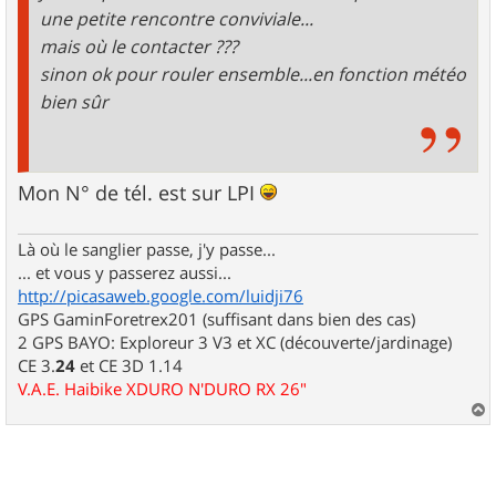
une petite rencontre conviviale...
mais où le contacter ???
sinon ok pour rouler ensemble...en fonction météo
bien sûr
Mon N° de tél. est sur LPI
Là où le sanglier passe, j'y passe...
... et vous y passerez aussi...
http://picasaweb.google.com/luidji76
GPS GaminForetrex201 (suffisant dans bien des cas)
2 GPS BAYO: Exploreur 3 V3 et XC (découverte/jardinage)
CE 3.
24
et CE 3D 1.14
V.A.E. Haibike XDURO N'DURO RX 26"
a
u
t