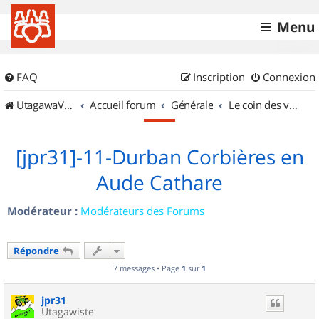
Menu
FAQ
Inscription
Connexion
UtagawaVTT (Randos VTT et VTTAE avec traces GPS)
Accueil forum
Générale
Le coin des vidéastes
[jpr31]-11-Durban Corbières en
Aude Cathare
Modérateur :
Modérateurs des Forums
Répondre
7 messages • Page
1
sur
1
jpr31
Utagawiste