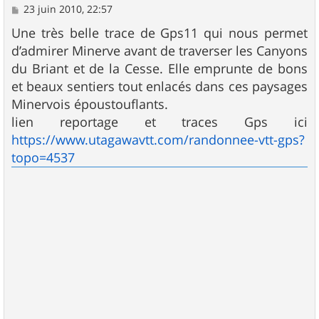
M
23 juin 2010, 22:57
e
s
Une très belle trace de Gps11 qui nous permet
s
d’admirer Minerve avant de traverser les Canyons
a
g
du Briant et de la Cesse. Elle emprunte de bons
e
et beaux sentiers tout enlacés dans ces paysages
Minervois époustouflants.
lien reportage et traces Gps ici
https://www.utagawavtt.com/randonnee-vtt-gps?
topo=4537