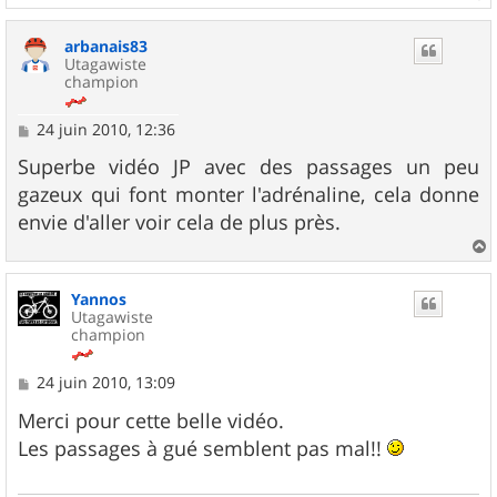
a
u
arbanais83
t
Utagawiste
champion
M
24 juin 2010, 12:36
e
s
Superbe vidéo JP avec des passages un peu
s
gazeux qui font monter l'adrénaline, cela donne
a
g
envie d'aller voir cela de plus près.
e
a
u
Yannos
t
Utagawiste
champion
M
24 juin 2010, 13:09
e
s
Merci pour cette belle vidéo.
s
Les passages à gué semblent pas mal!!
a
g
e