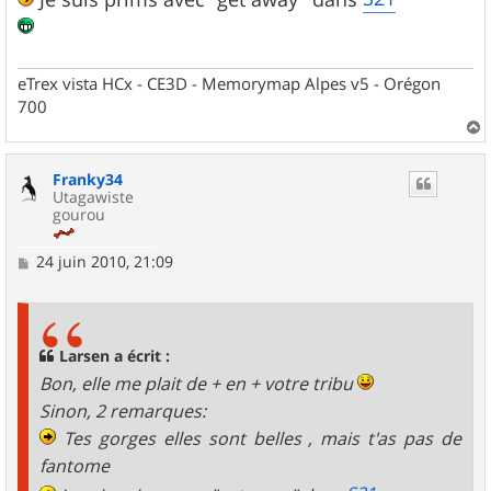
eTrex vista HCx - CE3D - Memorymap Alpes v5 - Orégon
700
a
u
Franky34
t
Utagawiste
gourou
M
24 juin 2010, 21:09
e
s
s
a
g
Larsen a écrit :
e
Bon, elle me plait de + en + votre tribu
Sinon, 2 remarques:
Tes gorges elles sont belles , mais t'as pas de
fantome