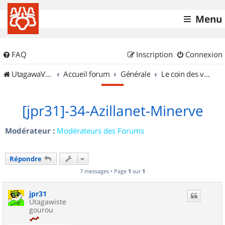
Menu
FAQ
Inscription
Connexion
UtagawaVTT (Randos VTT et VTTAE avec traces GPS)
Accueil forum
Générale
Le coin des vidéastes
[jpr31]-34-Azillanet-Minerve
Modérateur :
Modérateurs des Forums
Répondre
7 messages • Page
1
sur
1
jpr31
Utagawiste
gourou