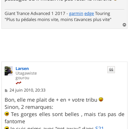
Giant Trance Advanced 1 2017 -
garmin
edge
Touring
"Plus tu pédales moins vite, moins t'avances plus vite"
a
u
t
Larsen
Utagawiste
gourou
M
24 juin 2010, 20:33
e
s
Bon, elle me plait de + en + votre tribu
s
Sinon, 2 remarques:
a
g
Tes gorges elles sont belles , mais t'as pas de
e
fantome
S21
Je suis prims avec "get away" dans