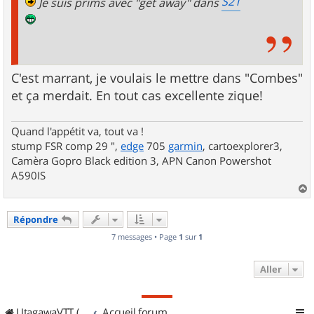
S21
Je suis prims avec "get away" dans
C'est marrant, je voulais le mettre dans "Combes"
et ça merdait. En tout cas excellente zique!
Quand l'appétit va, tout va !
stump FSR comp 29 ",
edge
705
garmin
, cartoexplorer3,
Camèra Gopro Black edition 3, APN Canon Powershot
A590IS
a
u
Répondre
t
7 messages • Page
1
sur
1
Aller
UtagawaVTT (Randos VTT et VTTAE avec traces GPS)
Accueil forum