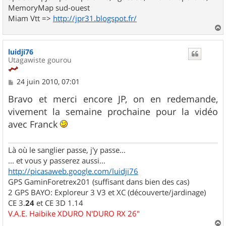
MemoryMap sud-ouest
Miam Vtt =>
http://jpr31.blogspot.fr/
a
u
luidji76
t
Utagawiste gourou
M
24 juin 2010, 07:01
e
s
Bravo et merci encore JP, on en redemande,
s
vivement la semaine prochaine pour la vidéo
a
g
avec Franck
e
Là où le sanglier passe, j'y passe...
... et vous y passerez aussi...
http://picasaweb.google.com/luidji76
GPS GaminForetrex201 (suffisant dans bien des cas)
2 GPS BAYO: Exploreur 3 V3 et XC (découverte/jardinage)
CE 3.
24
et CE 3D 1.14
V.A.E. Haibike XDURO N'DURO RX 26"