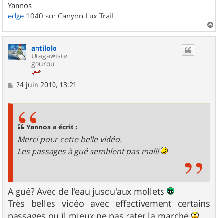
Yannos
edge
1040 sur Canyon Lux Trail
a
u
antilolo
t
Utagawiste
gourou
M
24 juin 2010, 13:21
e
s
s
a
g
Yannos a écrit :
e
Merci pour cette belle vidéo.
Les passages à gué semblent pas mal!!
A gué? Avec de l'eau jusqu'aux mollets
Très belles vidéo avec effectivement certains
passages ou il mieux ne pas rater la marche