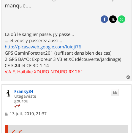
manque....
Là où le sanglier passe, j'y passe...
... et vous y passerez aussi...
http://picasaweb.google.com/luidji76
GPS GaminForetrex201 (suffisant dans bien des cas)
2 GPS BAYO: Exploreur 3 V3 et XC (découverte/jardinage)
CE 3.
24
et CE 3D 1.14
V.A.E. Haibike XDURO N'DURO RX 26"
a
u
Franky34
t
Utagawiste
gourou
M
13 juil. 2010, 21:37
e
s
s
a