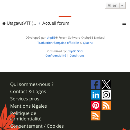
Aller
UtagawaVTT (Randos VTT et VTTAE avec traces GPS)
Accueil forum
Développé par
phpBB
® Forum Software © phpBB Limited
Traduction française officielle
©
Qiaeru
Optimized by:
phpBB SEO
Confidentialité
|
Conditions
Qui sommes-nous ?
Contact & Logos
Services pros
Mentions légales
Politique de
confidentialité
Consentement / Cookies