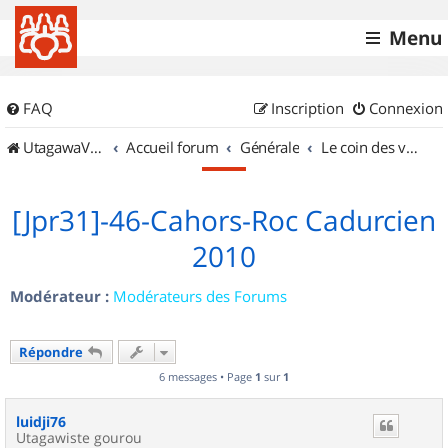
Menu
FAQ
Inscription
Connexion
UtagawaVTT (Randos VTT et VTTAE avec traces GPS)
Accueil forum
Générale
Le coin des vidéastes
[Jpr31]-46-Cahors-Roc Cadurcien
2010
Modérateur :
Modérateurs des Forums
Répondre
6 messages • Page
1
sur
1
luidji76
Utagawiste gourou