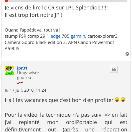
Je viens de lire le CR sur LPI. Splendide !!!!
Il est trop fort notre JP !
Quand l'appétit va, tout va !
stump FSR comp 29 ",
edge
705
garmin
, cartoexplorer3,
Camèra Gopro Black edition 3, APN Canon Powershot
A590IS
a
u
jpr31
t
Utagawiste
gourou
M
17 juil. 2010, 11:24
e
s
Ha ! les vacances que c'est bon d'en profiter
s
a
g
Pour la vidéo, la technique n'a pas suivi => en fait
e
j'ai replanté mon ordiPortable qui est
définitivement out (après une réparation