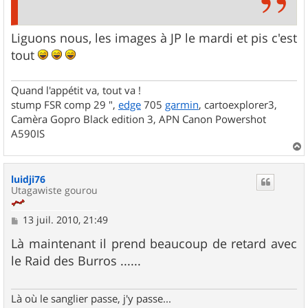
Liguons nous, les images à JP le mardi et pis c'est
tout
Quand l'appétit va, tout va !
stump FSR comp 29 ",
edge
705
garmin
, cartoexplorer3,
Camèra Gopro Black edition 3, APN Canon Powershot
A590IS
a
u
luidji76
t
Utagawiste gourou
M
13 juil. 2010, 21:49
e
s
Là maintenant il prend beaucoup de retard avec
s
le Raid des Burros ......
a
g
e
Là où le sanglier passe, j'y passe...