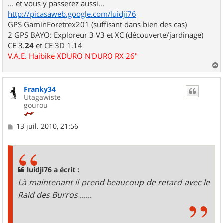
... et vous y passerez aussi...
http://picasaweb.google.com/luidji76
GPS GaminForetrex201 (suffisant dans bien des cas)
2 GPS BAYO: Exploreur 3 V3 et XC (découverte/jardinage)
CE 3.
24
et CE 3D 1.14
V.A.E. Haibike XDURO N'DURO RX 26"
a
u
Franky34
t
Utagawiste
gourou
M
13 juil. 2010, 21:56
e
s
s
a
g
luidji76 a écrit :
e
Là maintenant il prend beaucoup de retard avec le
Raid des Burros ......