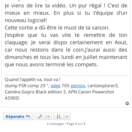
s
Je viens de lire ta vidéo. Un pur régal ! C'est de
a
g
mieux en mieux. En plus si tu t'équipe d'un
e
nouveau logiciel!
Cette sortie a dû être le must de ta saison.
J'espère que tu vas vite te remettre de ton
claquage. Je serai dispo certainement en Aout,
car nous restons dans le coin.J'aurai aussi des
dimanches et tous les lundi en Juillet maintenant
que nous avons terminé les compets.
Quand l'appétit va, tout va !
stump FSR comp 29 ",
edge
705
garmin
, cartoexplorer3,
Camèra Gopro Black edition 3, APN Canon Powershot
A590IS
a
u
Répondre
t
6 messages • Page
1
sur
1