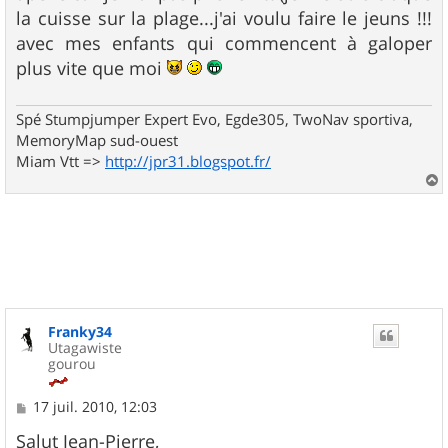
la cuisse sur la plage...j'ai voulu faire le jeuns !!!
avec mes enfants qui commencent à galoper
plus vite que moi
Spé Stumpjumper Expert Evo, Egde305, TwoNav sportiva,
MemoryMap sud-ouest
Miam Vtt =>
http://jpr31.blogspot.fr/
a
u
t
Franky34
Utagawiste
gourou
M
17 juil. 2010, 12:03
e
s
Salut Jean-Pierre,