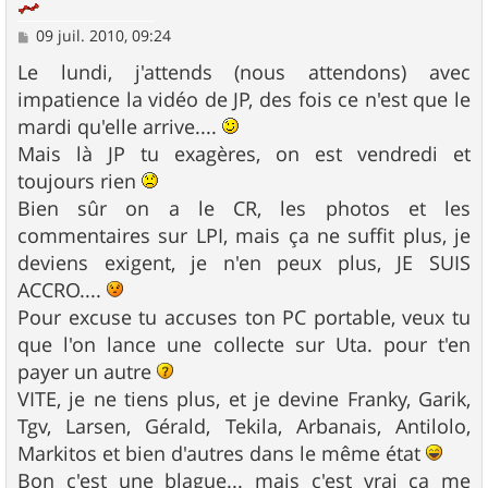
M
09 juil. 2010, 09:24
e
s
Le lundi, j'attends (nous attendons) avec
s
impatience la vidéo de JP, des fois ce n'est que le
a
g
mardi qu'elle arrive....
e
Mais là JP tu exagères, on est vendredi et
toujours rien
Bien sûr on a le CR, les photos et les
commentaires sur LPI, mais ça ne suffit plus, je
deviens exigent, je n'en peux plus, JE SUIS
ACCRO....
Pour excuse tu accuses ton PC portable, veux tu
que l'on lance une collecte sur Uta. pour t'en
payer un autre
VITE, je ne tiens plus, et je devine Franky, Garik,
Tgv, Larsen, Gérald, Tekila, Arbanais, Antilolo,
Markitos et bien d'autres dans le même état
Bon c'est une blague... mais c'est vrai ça me