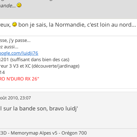
ande...
veux,
bon je sais, la Normandie, c'est loin au nord...
se, j'y passe...
z aussi...
oogle.com/luidji76
01 (suffisant dans bien des cas)
eur 3 V3 et XC (découverte/jardinage)
.14
URO N'DURO RX 26"
oût 2010, 23:07
l sur la bande son, bravo luidj'
 CE3D - Memorymap Alpes v5 - Orégon 700