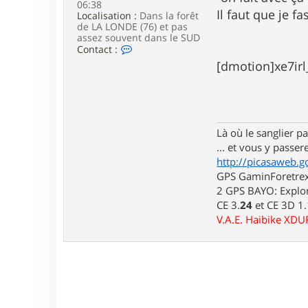
06:38
e
Il faut que je 
Localisation :
Dans la forêt
de LA LONDE (76) et pas
assez souvent dans le SUD
C
Contact :
o
[dmotion]xe7irl
n
t
a
c
t
e
Là où le sanglier pas
r
... et vous y passere
l
u
http://picasaweb.g
i
GPS GaminForetrex2
d
2 GPS BAYO: Explor
j
i
CE 3.
24
et CE 3D 1
7
V.A.E. Haibike XD
6