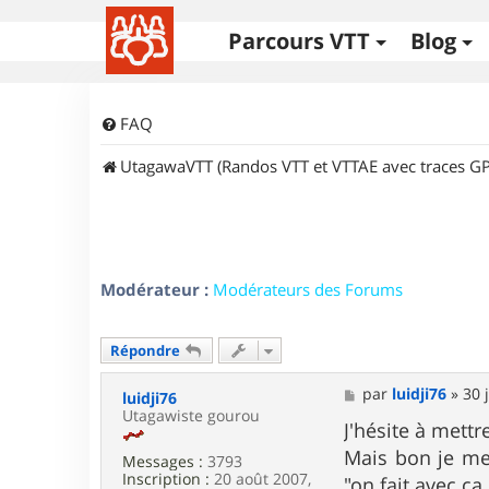
Parcours VTT
Blog
FAQ
UtagawaVTT (Randos VTT et VTTAE avec traces GP
Modérateur :
Modérateurs des Forums
Répondre
M
par
luidji76
»
30 
luidji76
e
Utagawiste gourou
s
J'hésite à mettr
s
Mais bon je me 
Messages :
3793
a
Inscription :
20 août 2007,
g
"on fait avec 