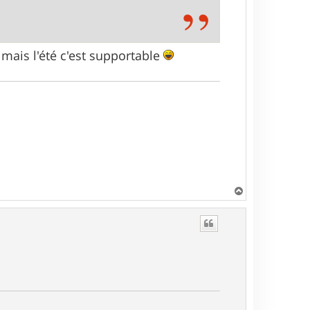
 mais l'été c'est supportable
H
a
u
t