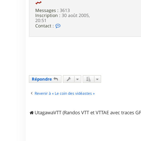
Messages :
3613
Inscription :
30 août 2005,
20:51
C
Contact :
o
n
t
a
c
t
e
r
L
a
Répondre
r
s
e
Revenir à « Le coin des vidéastes »
n
UtagawaVTT (Randos VTT et VTTAE avec traces GP