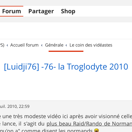
Forum
Partager
Shop
S)
Accueil forum
Générale
Le coin des vidéastes
[Luidji76] -76- la Troglodyte 2010
juil. 2010, 22:59
e une très modeste vidéo ici après avoir visionné cell
lance, il s'agit du
plus beau Raid/Rando de Norman
ça qu'on a" comme disent les normands