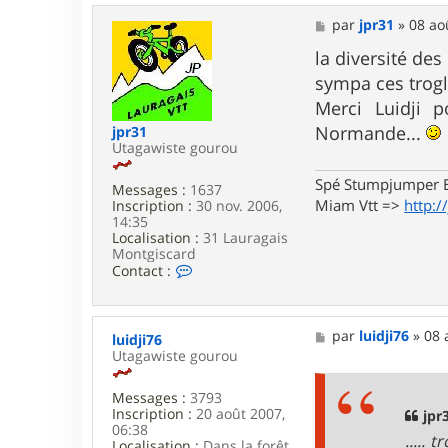
t
a
M
par
jpr31
»
08 ao
c
e
t
s
la diversité des
e
s
sympa ces trogl
r
a
L
g
Merci Luidji p
a
e
Normande...
jpr31
r
Utagawiste gourou
s
e
n
Spé Stumpjumper E
Messages :
1637
Miam Vtt =>
http:/
Inscription :
30 nov. 2006,
14:35
Localisation :
31 Lauragais
Montgiscard
C
Contact :
o
n
t
a
M
par
luidji76
»
08 
luidji76
c
e
Utagawiste gourou
t
s
e
s
r
Messages :
3793
a
j
Inscription :
20 août 2007,
g
jpr3
p
06:38
e
.....
r
Localisation :
Dans la forêt