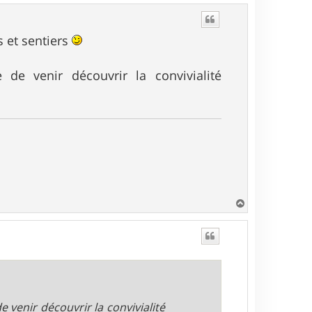
u
t
s et sentiers
de venir découvrir la convivialité
H
a
u
t
de venir découvrir la convivialité