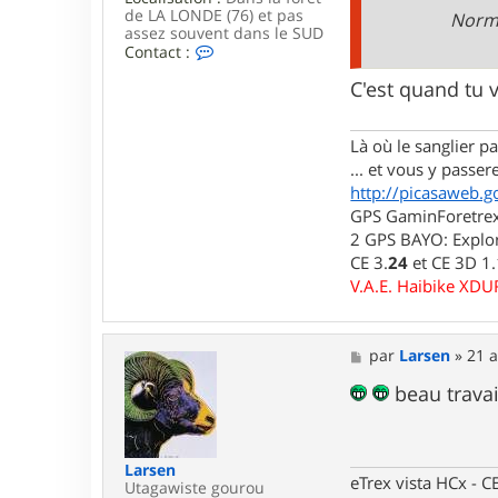
3
de LA LONDE (76) et pas
Norm
1
assez souvent dans le SUD
C
Contact :
o
n
C'est quand tu 
t
a
c
Là où le sanglier pas
t
... et vous y passere
e
r
http://picasaweb.g
l
GPS GaminForetrex2
u
2 GPS BAYO: Explor
i
CE 3.
24
et CE 3D 1
d
j
V.A.E. Haibike XD
i
7
6
M
par
Larsen
»
21 a
e
s
beau travai
s
a
g
e
Larsen
eTrex vista HCx -
Utagawiste gourou