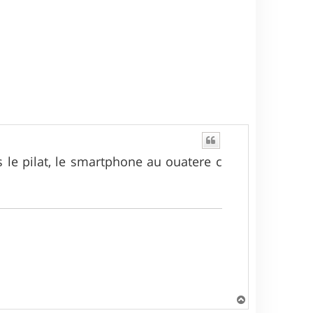
s le pilat, le smartphone au ouatere c
H
a