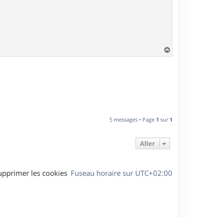
H
a
u
t
5 messages • Page
1
sur
1
Aller
upprimer les cookies
Fuseau horaire sur
UTC+02:00