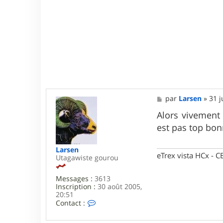
M
par
Larsen
»
31 j
e
s
Alors vivement 
s
est pas top bo
a
g
e
Larsen
eTrex vista HCx -
Utagawiste gourou
Messages :
3613
Inscription :
30 août 2005,
20:51
C
Contact :
o
n