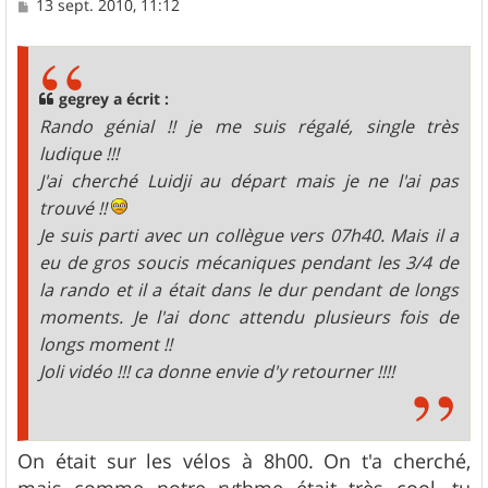
M
13 sept. 2010, 11:12
e
s
s
a
g
gegrey a écrit :
e
Rando génial !! je me suis régalé, single très
ludique !!!
J'ai cherché Luidji au départ mais je ne l'ai pas
trouvé !!
Je suis parti avec un collègue vers 07h40. Mais il a
eu de gros soucis mécaniques pendant les 3/4 de
la rando et il a était dans le dur pendant de longs
moments. Je l'ai donc attendu plusieurs fois de
longs moment !!
Joli vidéo !!! ca donne envie d'y retourner !!!!
On était sur les vélos à 8h00. On t'a cherché,