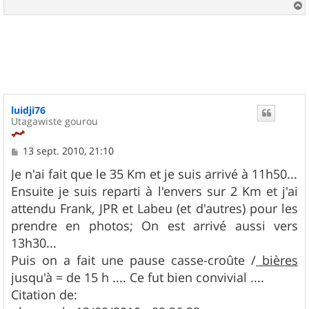
a
u
t
luidji76
Utagawiste gourou
M
13 sept. 2010, 21:10
e
s
Je n'ai fait que le 35 Km et je suis arrivé à 11h50...
s
Ensuite je suis reparti à l'envers sur 2 Km et j'ai
a
g
attendu Frank, JPR et Labeu (et d'autres) pour les
e
prendre en photos; On est arrivé aussi vers
13h30...
Puis on a fait une pause casse-croûte /
bières
jusqu'à = de 15 h .... Ce fut bien convivial ....
Citation de: