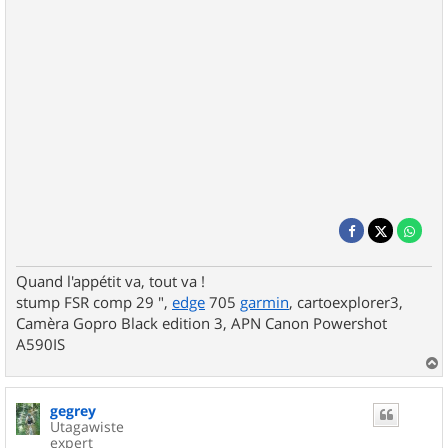
Quand l'appétit va, tout va !
stump FSR comp 29 ",
edge
705
garmin
, cartoexplorer3,
Camèra Gopro Black edition 3, APN Canon Powershot
A590IS
a
u
gegrey
t
Utagawiste
expert