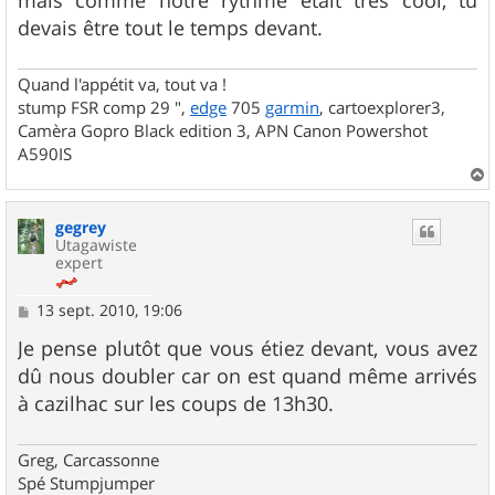
mais comme notre rythme était très cool, tu
devais être tout le temps devant.
Quand l'appétit va, tout va !
stump FSR comp 29 ",
edge
705
garmin
, cartoexplorer3,
Camèra Gopro Black edition 3, APN Canon Powershot
A590IS
a
u
gegrey
t
Utagawiste
expert
M
13 sept. 2010, 19:06
e
s
Je pense plutôt que vous étiez devant, vous avez
s
dû nous doubler car on est quand même arrivés
a
g
à cazilhac sur les coups de 13h30.
e
Greg, Carcassonne
Spé Stumpjumper