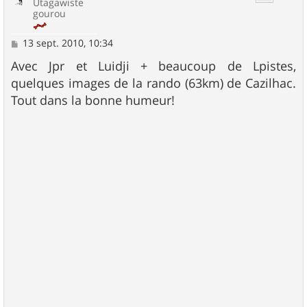
Utagawiste
gourou
M
13 sept. 2010, 10:34
e
s
Avec Jpr et Luidji + beaucoup de Lpistes,
s
quelques images de la rando (63km) de Cazilhac.
a
g
Tout dans la bonne humeur!
e