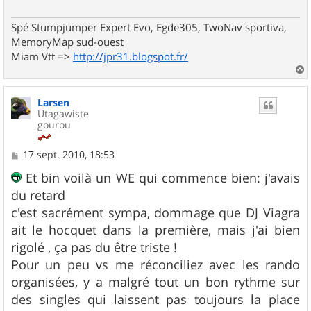
Spé Stumpjumper Expert Evo, Egde305, TwoNav sportiva,
MemoryMap sud-ouest
Miam Vtt =>
http://jpr31.blogspot.fr/
a
u
Larsen
t
Utagawiste
gourou
M
17 sept. 2010, 18:53
e
s
Et bin voilà un WE qui commence bien: j'avais
s
du retard
a
g
c'est sacrément sympa, dommage que DJ Viagra
e
ait le hocquet dans la première, mais j'ai bien
rigolé , ça pas du être triste !
Pour un peu vs me réconciliez avec les rando
organisées, y a malgré tout un bon rythme sur
des singles qui laissent pas toujours la place