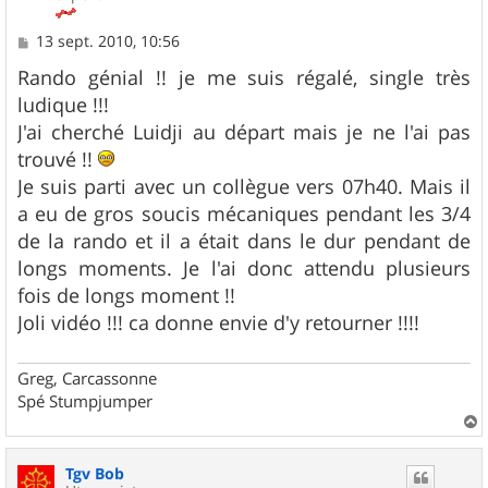
M
13 sept. 2010, 10:56
e
s
Rando génial !! je me suis régalé, single très
s
ludique !!!
a
g
J'ai cherché Luidji au départ mais je ne l'ai pas
e
trouvé !!
Je suis parti avec un collègue vers 07h40. Mais il
a eu de gros soucis mécaniques pendant les 3/4
de la rando et il a était dans le dur pendant de
longs moments. Je l'ai donc attendu plusieurs
fois de longs moment !!
Joli vidéo !!! ca donne envie d'y retourner !!!!
Greg, Carcassonne
Spé Stumpjumper
a
u
Tgv Bob
t