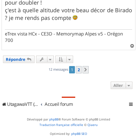
pour doubler !
ç'est à quelle altitude votre beau décor de Birado
? je me rends pas compte
eTrex vista HCx - CE3D - Memorymap Alpes v5 - Orégon
700
a
u
Répondre
t
12 messages
1
2
Suivant
Aller
UtagawaVTT (Randos VTT et VTTAE avec traces GPS)
Accueil forum
Développé par
phpBB
® Forum Software © phpBB Limited
Traduction française officielle
©
Qiaeru
Optimized by:
phpBB SEO