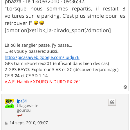
pbazza - le 13/09/2010 - 09:36:32.
"Lorsque nous sommes repartis, il restait 3
voitures sur le parking. C'est plus simple pour les
retrouver !"
[dmotion]xet1bk_la-birado_sport[/dmotion]
Là où le sanglier passe, j'y passe...
... et vous y passerez aussi...
http://picasaweb.google.com/luidji76
GPS GaminForetrex201 (suffisant dans bien des cas)
2 GPS BAYO: Exploreur 3 V3 et XC (découverte/jardinage)
CE 3.
24
et CE 3D 1.14
V.A.E. Haibike XDURO N'DURO RX 26"
a
u
jpr31
t
Utagawiste
gourou
M
14 sept. 2010, 09:07
e