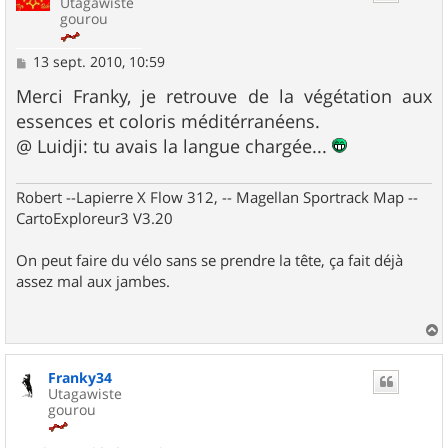
Utagawiste
gourou
M
13 sept. 2010, 10:59
e
s
Merci Franky, je retrouve de la végétation aux
s
essences et coloris méditérranéens.
a
g
@ Luidji: tu avais la langue chargée...
e
Robert --Lapierre X Flow 312, -- Magellan Sportrack Map --
CartoExploreur3 V3.20
On peut faire du vélo sans se prendre la tête, ça fait déjà
assez mal aux jambes.
a
u
Franky34
t
Utagawiste
gourou