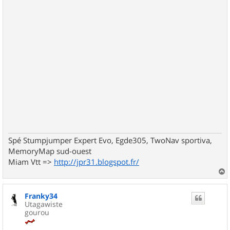
Spé Stumpjumper Expert Evo, Egde305, TwoNav sportiva,
MemoryMap sud-ouest
Miam Vtt =>
http://jpr31.blogspot.fr/
a
u
Franky34
t
Utagawiste
gourou