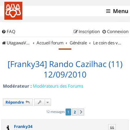
Menu
FAQ
Inscription
Connexion
UtagawaVTT (Randos VTT et VTTAE avec traces GPS)
Accueil forum
Générale
Le coin des vidéastes
[Franky34] Rando Cazilhac (11)
12/09/2010
Modérateur :
Modérateurs des Forums
Répondre
12 messages
1
2
Suivant
Franky34