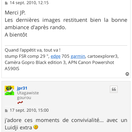
M
14 sept. 2010, 12:15
e
s
Merci JP.
s
Les dernières images restituent bien la bonne
a
g
ambiance d'après rando.
e
A bientôt
Quand l'appétit va, tout va !
stump FSR comp 29 ",
edge
705
garmin
, cartoexplorer3,
Camèra Gopro Black edition 3, APN Canon Powershot
A590IS
a
u
jpr31
t
Utagawiste
gourou
M
17 sept. 2010, 15:00
e
s
j'adore ces moments de convivialité... avec un
s
Luidji extra
a