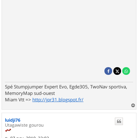
Spé Stumpjumper Expert Evo, Egde305, TwoNav sportiva,
MemoryMap sud-ouest
Miam Vtt =>
http://jpr31.blogspot.fr/
a
u
luidji76
t
Utagawiste gourou
M