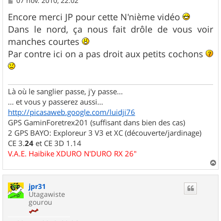
07 nov. 2010, 22:02
e
s
Encore merci JP pour cette N'nième vidéo
s
Dans le nord, ça nous fait drôle de vous voir
a
g
manches courtes
e
Par contre ici on a pas droit aux petits cochons
Là où le sanglier passe, j'y passe...
... et vous y passerez aussi...
http://picasaweb.google.com/luidji76
GPS GaminForetrex201 (suffisant dans bien des cas)
2 GPS BAYO: Exploreur 3 V3 et XC (découverte/jardinage)
CE 3.
24
et CE 3D 1.14
V.A.E. Haibike XDURO N'DURO RX 26"
a
u
jpr31
t
Utagawiste
gourou