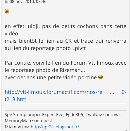
M
08 nov. 2010, 08:36
e
s
s
a
g
en effet luidji, pas de petits cochons dans cette
e
vidéo
mais bientôt le lien au CR et trace qui renverra
au lien du reportage photo Lpivtt
Par contre, voivi le lien du Forum Vtt limoux avec
le reportage photo de Rizeman...
avec dedans une petite vidéo porcine
http://vtt-limoux.forumactif.com/nos-re ... 0-
t218.htm
Spé Stumpjumper Expert Evo, Egde305, TwoNav sportiva,
MemoryMap sud-ouest
Miam Vtt =>
http://jpr31.blogspot.fr/