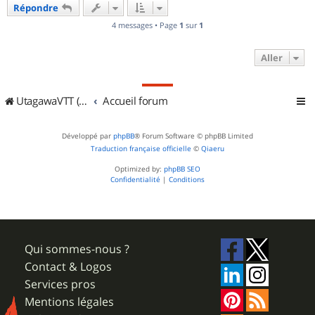
Répondre
t
4 messages • Page
1
sur
1
Aller
UtagawaVTT (Randos VTT et VTTAE avec traces GPS)
Accueil forum
Développé par
phpBB
® Forum Software © phpBB Limited
Traduction française officielle
©
Qiaeru
Optimized by:
phpBB SEO
Confidentialité
|
Conditions
Qui sommes-nous ?
Contact & Logos
Services pros
Mentions légales