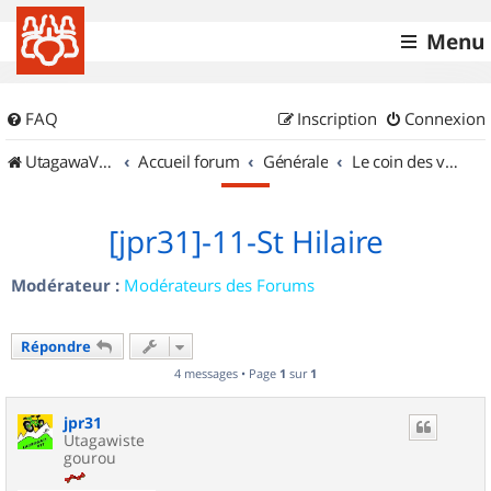
Menu
FAQ
Inscription
Connexion
UtagawaVTT (Randos VTT et VTTAE avec traces GPS)
Accueil forum
Générale
Le coin des vidéastes
[jpr31]-11-St Hilaire
Modérateur :
Modérateurs des Forums
Répondre
4 messages • Page
1
sur
1
jpr31
Utagawiste
gourou