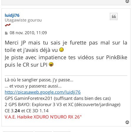
a
u
luidji76
t
Utagawiste gourou
M
08 nov. 2010, 11:09
e
s
Merci JP mais tu sais je furette pas mal sur la
s
toile et j'avais déjà vu
a
g
Je piste avec impatience tes vidéos sur PinkBike
e
puis le CR sur LPI
Là où le sanglier passe, j'y passe...
... et vous y passerez aussi...
http://picasaweb.google.com/luidji76
GPS GaminForetrex201 (suffisant dans bien des cas)
2 GPS BAYO: Exploreur 3 V3 et XC (découverte/jardinage)
CE 3.
24
et CE 3D 1.14
V.A.E. Haibike XDURO N'DURO RX 26"
a
u