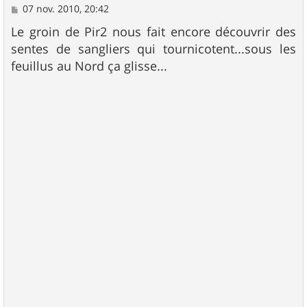
M
07 nov. 2010, 20:42
e
s
Le groin de Pir2 nous fait encore découvrir des
s
sentes de sangliers qui tournicotent...sous les
a
g
feuillus au Nord ça glisse...
e