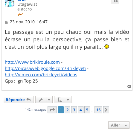
Utagawist
e accro
M
23 nov. 2010, 16:47
e
s
Le passage est un peu chaud oui mais la vidéo
s
écrase un peu la perspective, ça passe bien et
a
g
c'est un poil plus large qu'il n'y parait...
e
http://www.brikiroule.com
-
http://picasaweb.google.com/Brikleyeti
-
http://vimeo.com/brikleyeti/videos
Gps : Ign Top 25
a
u
Répondre
t
Page
1
sur
15
142 messages
1
2
3
4
5
15
Suivant
…
Aller