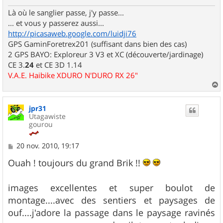
e
Là où le sanglier passe, j'y passe...
... et vous y passerez aussi...
http://picasaweb.google.com/luidji76
GPS GaminForetrex201 (suffisant dans bien des cas)
2 GPS BAYO: Exploreur 3 V3 et XC (découverte/jardinage)
CE 3.
24
et CE 3D 1.14
V.A.E. Haibike XDURO N'DURO RX 26"
a
u
jpr31
t
Utagawiste
gourou
M
20 nov. 2010, 19:17
e
s
Ouah ! toujours du grand Brik !!
s
a
g
images excellentes et super boulot de
e
montage....avec des sentiers et paysages de
ouf....j'adore la passage dans le paysage ravinés