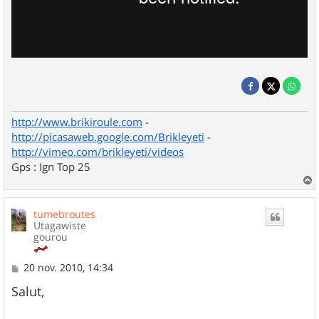
http://www.brikiroule.com
-
http://picasaweb.google.com/Brikleyeti
-
http://vimeo.com/brikleyeti/videos
Gps : Ign Top 25
a
u
tumebroutes
t
Utagawiste
gourou
M
20 nov. 2010, 14:34
e
s
Salut,
s
a