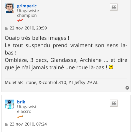
u
grimperic
t
Utagawiste
champion
M
22 nov. 2010, 20:59
e
s
Ouaip très belles images !
s
Le tout suspendu prend vraiment son sens la-
a
g
bas !
e
Omblèze, 3 becs, Glandasse, Archiane ... et dire
que je n'ai jamais trainé une roue là-bas !
Mulet SR Titane, X-control 310, YT Jeffsy 29 AL
a
u
brik
t
Utagawist
e accro
M
23 nov. 2010, 07:24
e