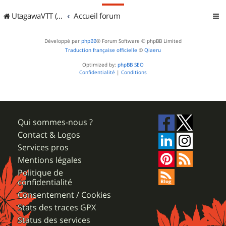
UtagawaVTT (Randos VTT et VTTAE avec traces GPS)
Accueil forum
Développé par
phpBB
® Forum Software © phpBB Limited
Traduction française officielle
©
Qiaeru
Optimized by:
phpBB SEO
Confidentialité
|
Conditions
Qui sommes-nous ?
Contact & Logos
Services pros
Mentions légales
Politique de
confidentialité
Consentement / Cookies
Stats des traces GPX
Status des services