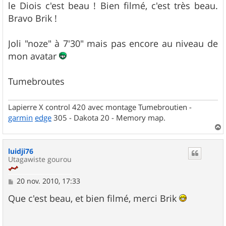
g
le Diois c'est beau ! Bien filmé, c'est très beau.
e
Bravo Brik !
Joli "noze" à 7'30" mais pas encore au niveau de
mon avatar
Tumebroutes
Lapierre X control 420 avec montage Tumebroutien -
garmin
edge
305 - Dakota 20 - Memory map.
a
u
luidji76
t
Utagawiste gourou
M
20 nov. 2010, 17:33
e
s
Que c'est beau, et bien filmé, merci Brik
s
a
g