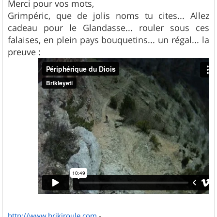
s
Merci pour vos mots,
s
Grimpéric, que de jolis noms tu cites... Allez
a
g
cadeau pour le Glandasse... rouler sous ces
e
falaises, en plein pays bouquetins... un régal... la
preuve :
http://www.brikiroule.com
-