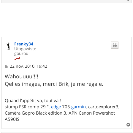
a
u
t
Franky34
Utagawiste
gourou
M
22 nov. 2010, 19:42
e
s
Wahouuuu!!!!
s
Qelles images, merci Brik, je me régale.
a
g
e
Quand l'appétit va, tout va !
stump FSR comp 29 ",
edge
705
garmin
, cartoexplorer3,
Camèra Gopro Black edition 3, APN Canon Powershot
A590IS
a