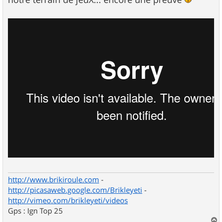
a
g
e
http://www.brikiroule.com
-
http://picasaweb.google.com/Brikleyeti
-
http://vimeo.com/brikleyeti/videos
Gps : Ign Top 25