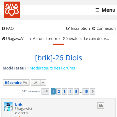
Menu
FAQ
Inscription
Connexion
UtagawaVTT (Randos VTT et VTTAE avec traces GPS)
Accueil forum
Générale
Le coin des vidéastes
[brik]-26 Diois
Modérateur :
Modérateurs des Forums
Répondre
Page
1
sur
15
142 messages
1
2
3
4
5
15
Suivant
…
brik
Utagawist
e accro