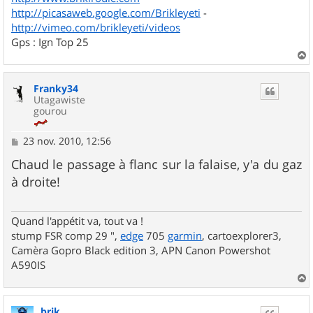
http://picasaweb.google.com/Brikleyeti
-
http://vimeo.com/brikleyeti/videos
Gps : Ign Top 25
a
u
Franky34
t
Utagawiste
gourou
M
23 nov. 2010, 12:56
e
s
Chaud le passage à flanc sur la falaise, y'a du gaz
s
à droite!
a
g
e
Quand l'appétit va, tout va !
stump FSR comp 29 ",
edge
705
garmin
, cartoexplorer3,
Camèra Gopro Black edition 3, APN Canon Powershot
A590IS
a
u
brik
t