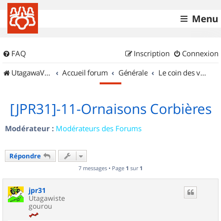
Menu
FAQ
Inscription
Connexion
UtagawaVTT (Randos VTT et VTTAE avec traces GPS)
Accueil forum
Générale
Le coin des vidéastes
[JPR31]-11-Ornaisons Corbières
Modérateur :
Modérateurs des Forums
Répondre
7 messages • Page
1
sur
1
jpr31
Utagawiste
gourou