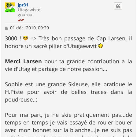
jpr31
t
Utagawiste
gourou
M
01 déc. 2010, 09:29
e
s
3000 !
=> Très bon passage de Cap Larsen, il
s
honore un sacré pilier d'Utagawavtt
a
g
e
Merci Larsen
pour ta grande contribution à la
vie d'Utag et partage de notre passion...
Sophie est une grande Skieuse, elle pratique le
H.Piste pour avoir de belles traces dans la
poudreuse..;
Pour ma part, je ne skie pratiquement pas...de
temps en temps je vais essayé de rouler bouler
avec mon bonnet sur la blanche...je ne suis pas