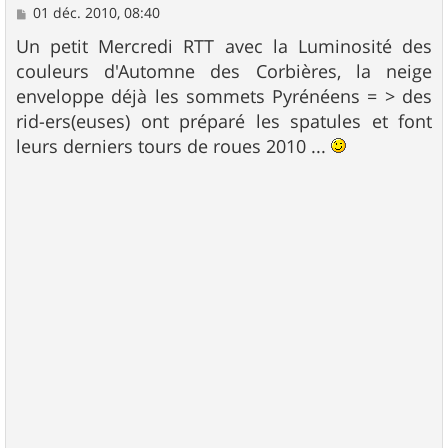
M
01 déc. 2010, 08:40
e
s
Un petit Mercredi RTT avec la Luminosité des
s
couleurs d'Automne des Corbières, la neige
a
g
enveloppe déjà les sommets Pyrénéens = > des
e
rid-ers(euses) ont préparé les spatules et font
leurs derniers tours de roues 2010 ...