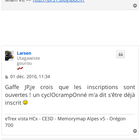
a
u
t
Larsen
Utagawiste
gourou
M
01 déc. 2010, 11:34
e
s
Gaffe JP,je crois que les inscriptions sont
s
ouvertes ! un cyclOcrampOnné m'a dit s'être déjà
a
g
inscrit
e
eTrex vista HCx - CE3D - Memorymap Alpes v5 - Orégon
700
a