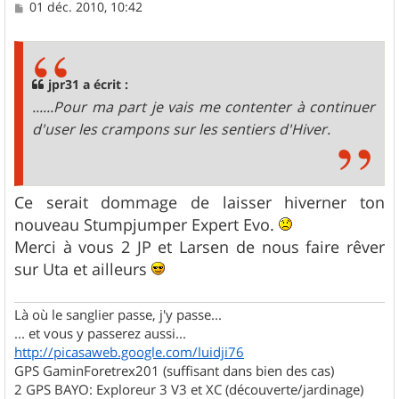
M
01 déc. 2010, 10:42
e
s
s
a
g
jpr31 a écrit :
e
......Pour ma part je vais me contenter à continuer
d'user les crampons sur les sentiers d'Hiver.
Ce serait dommage de laisser hiverner ton
nouveau Stumpjumper Expert Evo.
Merci à vous 2 JP et Larsen de nous faire rêver
sur Uta et ailleurs
Là où le sanglier passe, j'y passe...
... et vous y passerez aussi...
http://picasaweb.google.com/luidji76
GPS GaminForetrex201 (suffisant dans bien des cas)
2 GPS BAYO: Exploreur 3 V3 et XC (découverte/jardinage)