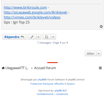
http://www.brikiroule.com
-
http://picasaweb.google.com/Brikleyeti
-
http://vimeo.com/brikleyeti/videos
Gps : Ign Top 25
a
u
Répondre
t
7 messages • Page
1
sur
1
Aller
UtagawaVTT (Randos VTT et VTTAE avec traces GPS)
Accueil forum
Développé par
phpBB
® Forum Software © phpBB Limited
Traduction française officielle
©
Qiaeru
Optimized by:
phpBB SEO
Confidentialité
|
Conditions