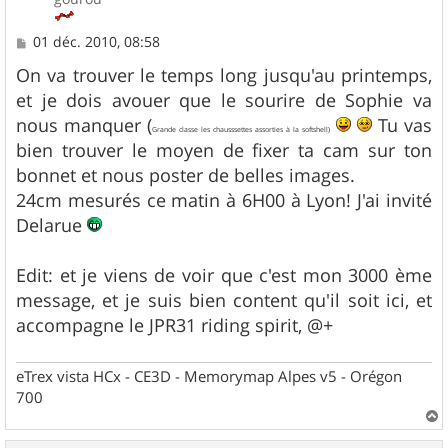
M
01 déc. 2010, 08:58
e
s
On va trouver le temps long jusqu'au printemps,
s
et je dois avouer que le sourire de Sophie va
a
g
nous manquer (
Tu vas
Grande classe les chausssettes assorties à la softshell)
e
bien trouver le moyen de fixer ta cam sur ton
bonnet et nous poster de belles images.
24cm mesurés ce matin à 6H00 à Lyon! J'ai invité
Delarue
Edit: et je viens de voir que c'est mon 3000 ème
message, et je suis bien content qu'il soit ici, et
accompagne le JPR31 riding spirit, @+
eTrex vista HCx - CE3D - Memorymap Alpes v5 - Orégon
700
a
u