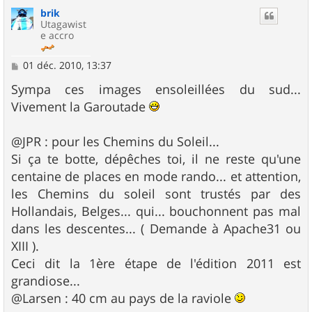
u
brik
t
Utagawist
e accro
M
01 déc. 2010, 13:37
e
s
Sympa ces images ensoleillées du sud...
s
Vivement la Garoutade
a
g
e
@JPR : pour les Chemins du Soleil...
Si ça te botte, dépêches toi, il ne reste qu'une
centaine de places en mode rando... et attention,
les Chemins du soleil sont trustés par des
Hollandais, Belges... qui... bouchonnent pas mal
dans les descentes... ( Demande à Apache31 ou
XIII ).
Ceci dit la 1ère étape de l'édition 2011 est
grandiose...
@Larsen : 40 cm au pays de la raviole