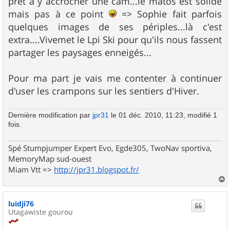
prêt à y accrocher une cam...le matos est solide
mais pas à ce point
=> Sophie fait parfois
quelques images de ses périples...là c'est
extra....Vivemet le Lpi Ski pour qu'ils nous fassent
partager les paysages enneigés...
Pour ma part je vais me contenter à continuer
d'user les crampons sur les sentiers d'Hiver.
Dernière modification par
jpr31
le 01 déc. 2010, 11:23, modifié 1
fois.
Spé Stumpjumper Expert Evo, Egde305, TwoNav sportiva,
MemoryMap sud-ouest
Miam Vtt =>
http://jpr31.blogspot.fr/
a
u
luidji76
t
Utagawiste gourou