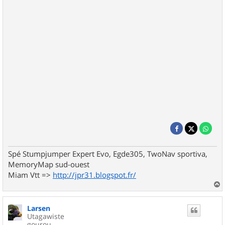
Spé Stumpjumper Expert Evo, Egde305, TwoNav sportiva,
MemoryMap sud-ouest
Miam Vtt =>
http://jpr31.blogspot.fr/
a
u
Larsen
t
Utagawiste
gourou