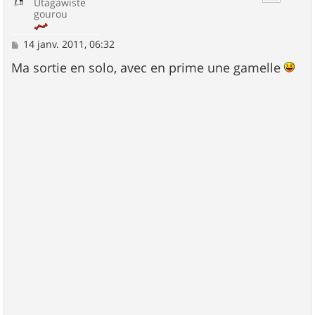
Utagawiste
gourou
M
14 janv. 2011, 06:32
e
s
Ma sortie en solo, avec en prime une gamelle
s
a
g
e