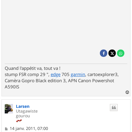
Quand l'appétit va, tout va !
stump FSR comp 29 ",
edge
705
garmin
, cartoexplorer3,
Camèra Gopro Black edition 3, APN Canon Powershot
A590IS
a
u
Larsen
t
Utagawiste
gourou
M
14 janv. 2011, 07:00