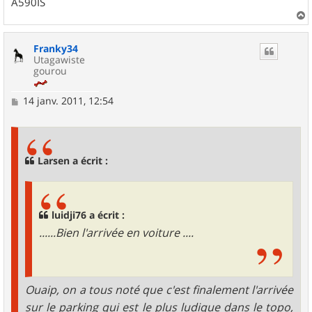
A590IS
a
u
Franky34
t
Utagawiste
gourou
M
14 janv. 2011, 12:54
e
s
s
a
g
Larsen a écrit :
e
luidji76 a écrit :
......Bien l'arrivée en voiture ....
Ouaip, on a tous noté que c'est finalement l'arrivée
sur le parking qui est le plus ludique dans le topo,