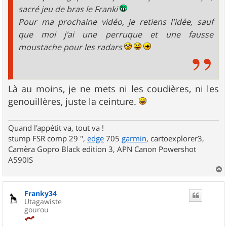
sacré jeu de bras le Franki
Pour ma prochaine vidéo, je retiens l'idée, sauf
que moi j'ai une perruque et une fausse
moustache pour les radars
Là au moins, je ne mets ni les coudières, ni les
genouillères, juste la ceinture.
Quand l'appétit va, tout va !
stump FSR comp 29 ",
edge
705
garmin
, cartoexplorer3,
Camèra Gopro Black edition 3, APN Canon Powershot
A590IS
a
u
Franky34
t
Utagawiste
gourou