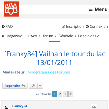
Menu
FAQ
Inscription
Connexion
UtagawaVTT (Randos VTT et VTTAE avec traces GPS)
Accueil forum
Générale
Le coin des vidéastes
[Franky34] Vailhan le tour du lac
13/01/2011
Modérateur :
Modérateurs des Forums
Répondre
21 messages
1
2
3
Suivant
Franky34