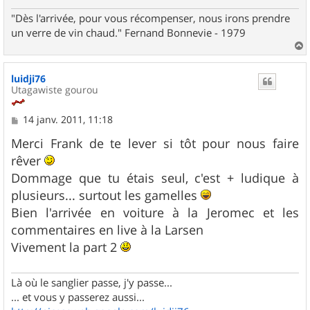
"Dès l'arrivée, pour vous récompenser, nous irons prendre
un verre de vin chaud." Fernand Bonnevie - 1979
a
u
luidji76
t
Utagawiste gourou
M
14 janv. 2011, 11:18
e
s
Merci Frank de te lever si tôt pour nous faire
s
rêver
a
g
Dommage que tu étais seul, c'est + ludique à
e
plusieurs... surtout les gamelles
Bien l'arrivée en voiture à la Jeromec et les
commentaires en live à la Larsen
Vivement la part 2
Là où le sanglier passe, j'y passe...
... et vous y passerez aussi...