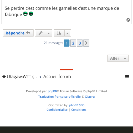
Se perdre c'est comme les gamelles c’est une marque de
fabrique
a
u
Répondre
t
21 messages
1
2
3
Suivant
Aller
UtagawaVTT (Randos VTT et VTTAE avec traces GPS)
Accueil forum
Développé par
phpBB
® Forum Software © phpBB Limited
Traduction française officielle
©
Qiaeru
Optimized by:
phpBB SEO
Confidentialité
|
Conditions