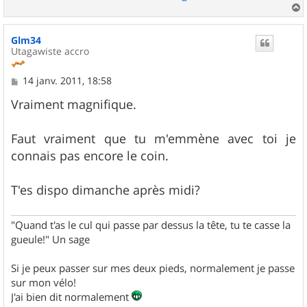
a
u
Glm34
t
Utagawiste accro
M
14 janv. 2011, 18:58
e
s
Vraiment magnifique.
s
a
g
Faut vraiment que tu m'emmène avec toi je
e
connais pas encore le coin.
T'es dispo dimanche après midi?
"Quand t'as le cul qui passe par dessus la tête, tu te casse la
gueule!" Un sage
Si je peux passer sur mes deux pieds, normalement je passe
sur mon vélo!
J'ai bien dit normalement