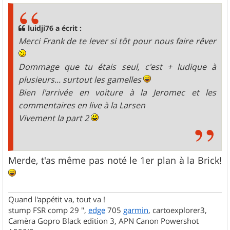
s
a
g
luidji76 a écrit :
e
Merci Frank de te lever si tôt pour nous faire rêver
Dommage que tu étais seul, c'est + ludique à
plusieurs... surtout les gamelles
Bien l'arrivée en voiture à la Jeromec et les
commentaires en live à la Larsen
Vivement la part 2
Merde, t'as même pas noté le 1er plan à la Brick!
Quand l'appétit va, tout va !
stump FSR comp 29 ",
edge
705
garmin
, cartoexplorer3,
Camèra Gopro Black edition 3, APN Canon Powershot