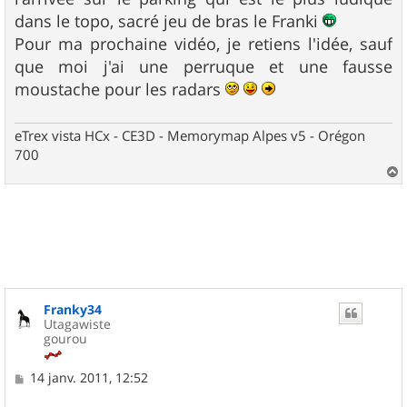
dans le topo, sacré jeu de bras le Franki
Pour ma prochaine vidéo, je retiens l'idée, sauf
que moi j'ai une perruque et une fausse
moustache pour les radars
eTrex vista HCx - CE3D - Memorymap Alpes v5 - Orégon
700
a
u
t
Franky34
Utagawiste
gourou
M
14 janv. 2011, 12:52
e
s