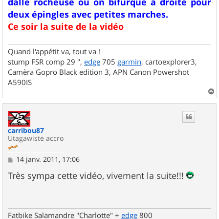
dalle rocheuse ou on bifurque à droite pour
deux épingles avec petites marches.
Ce soir la suite de la vidéo
Quand l'appétit va, tout va !
stump FSR comp 29 ",
edge
705
garmin
, cartoexplorer3,
Camèra Gopro Black edition 3, APN Canon Powershot
A590IS
a
u
t
carribou87
Utagawiste accro
M
14 janv. 2011, 17:06
e
s
Très sympa cette vidéo, vivement la suite!!!
s
a
g
e
Fatbike Salamandre "Charlotte" +
edge
800