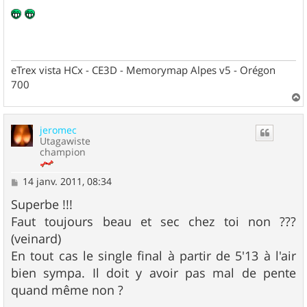
e
s
s
a
g
e
eTrex vista HCx - CE3D - Memorymap Alpes v5 - Orégon
700
a
u
jeromec
t
Utagawiste
champion
M
14 janv. 2011, 08:34
e
s
Superbe !!!
s
Faut toujours beau et sec chez toi non ???
a
g
(veinard)
e
En tout cas le single final à partir de 5'13 à l'air
bien sympa. Il doit y avoir pas mal de pente
quand même non ?