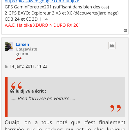
http://picasaweb.google.com/luidji76
GPS GaminForetrex201 (suffisant dans bien des cas)
2 GPS BAYO: Exploreur 3 V3 et XC (découverte/jardinage)
CE 3.
24
et CE 3D 1.14
V.A.E. Haibike XDURO N'DURO RX 26"
a
u
Larsen
t
Utagawiste
gourou
M
14 janv. 2011, 11:23
e
s
s
a
g
luidji76 a écrit :
e
......Bien l'arrivée en voiture ....
Ouaip, on a tous noté que c'est finalement
l'arrivée sur le parking qui est le plus ludique