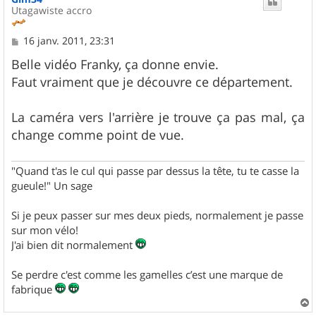
Utagawiste accro
M
16 janv. 2011, 23:31
e
s
Belle vidéo Franky, ça donne envie.
s
Faut vraiment que je découvre ce département.
a
g
e
La caméra vers l'arrière je trouve ça pas mal, ça
change comme point de vue.
"Quand t'as le cul qui passe par dessus la tête, tu te casse la
gueule!" Un sage
Si je peux passer sur mes deux pieds, normalement je passe
sur mon vélo!
J'ai bien dit normalement
Se perdre c'est comme les gamelles c’est une marque de
fabrique
a