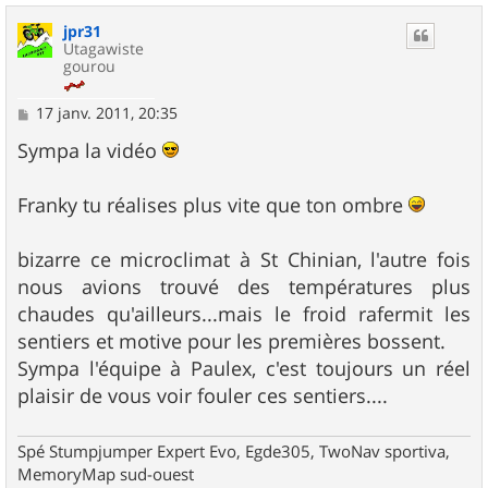
u
jpr31
t
Utagawiste
gourou
M
17 janv. 2011, 20:35
e
s
Sympa la vidéo
s
a
g
Franky tu réalises plus vite que ton ombre
e
bizarre ce microclimat à St Chinian, l'autre fois
nous avions trouvé des températures plus
chaudes qu'ailleurs...mais le froid rafermit les
sentiers et motive pour les premières bossent.
Sympa l'équipe à Paulex, c'est toujours un réel
plaisir de vous voir fouler ces sentiers....
Spé Stumpjumper Expert Evo, Egde305, TwoNav sportiva,
MemoryMap sud-ouest