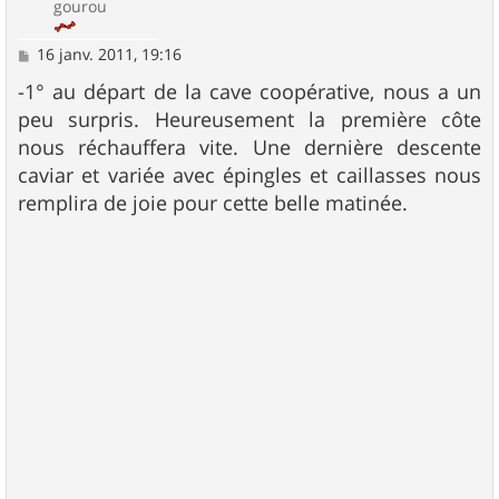
gourou
M
16 janv. 2011, 19:16
e
s
-1° au départ de la cave coopérative, nous a un
s
peu surpris. Heureusement la première côte
a
g
nous réchauffera vite. Une dernière descente
e
caviar et variée avec épingles et caillasses nous
remplira de joie pour cette belle matinée.