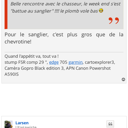
Belle rencontre avec le chasseur, le week end s'est
"battue au sanglier" !!!! le plomb vole bas
Pour le sanglier, c'est plus gros que de la
chevrotine!
Quand l'appétit va, tout va !
stump FSR comp 29 ",
edge
705
garmin
, cartoexplorer3,
Camèra Gopro Black edition 3, APN Canon Powershot
A590IS
a
u
t
Larsen
Utagawiste