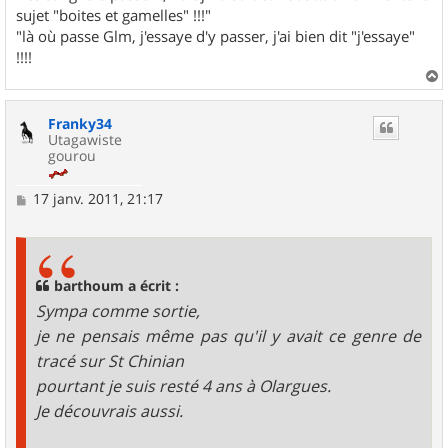
sujet "boites et gamelles" !!!"
"là où passe Glm, j'essaye d'y passer, j'ai bien dit "j'essaye"
!!!!
a
u
Franky34
t
Utagawiste
gourou
M
17 janv. 2011, 21:17
e
s
s
a
g
barthoum a écrit :
e
Sympa comme sortie,
je ne pensais même pas qu'il y avait ce genre de
tracé sur St Chinian
pourtant je suis resté 4 ans à Olargues.
Je découvrais aussi.