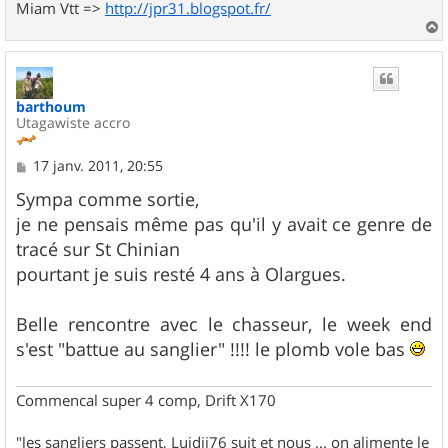
Miam Vtt =>
http://jpr31.blogspot.fr/
a
u
t
barthoum
Utagawiste accro
M
17 janv. 2011, 20:55
e
s
Sympa comme sortie,
s
je ne pensais même pas qu'il y avait ce genre de
a
g
tracé sur St Chinian
e
pourtant je suis resté 4 ans à Olargues.
Belle rencontre avec le chasseur, le week end
s'est "battue au sanglier" !!!! le plomb vole bas
Commencal super 4 comp, Drift X170
"les sangliers passent, Luidji76 suit et nous ... on alimente le