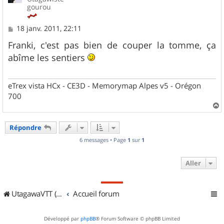
gourou
M
18 janv. 2011, 22:11
e
s
Franki, c'est pas bien de couper la tomme, ça
s
abîme les sentiers
a
g
e
eTrex vista HCx - CE3D - Memorymap Alpes v5 - Orégon
700
a
u
Répondre
t
6 messages • Page
1
sur
1
Aller
UtagawaVTT (Randos VTT et VTTAE avec traces GPS)
Accueil forum
Développé par
phpBB
® Forum Software © phpBB Limited