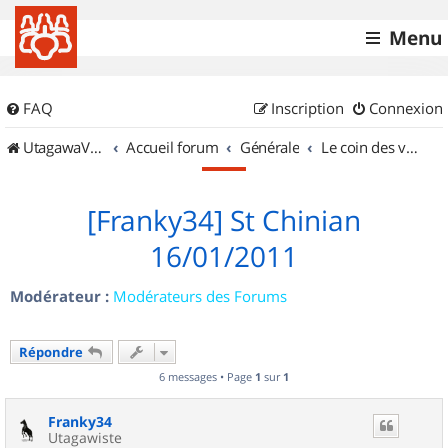
Menu
FAQ
Inscription
Connexion
UtagawaVTT (Randos VTT et VTTAE avec traces GPS)
Accueil forum
Générale
Le coin des vidéastes
[Franky34] St Chinian
16/01/2011
Modérateur :
Modérateurs des Forums
Répondre
6 messages • Page
1
sur
1
Franky34
Utagawiste