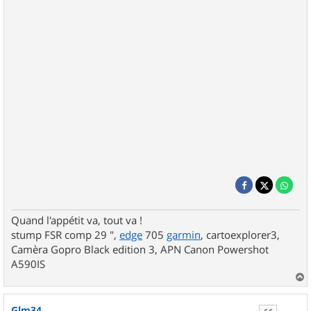
Quand l'appétit va, tout va !
stump FSR comp 29 ",
edge
705
garmin
, cartoexplorer3,
Camèra Gopro Black edition 3, APN Canon Powershot
A590IS
a
u
Glm34
t