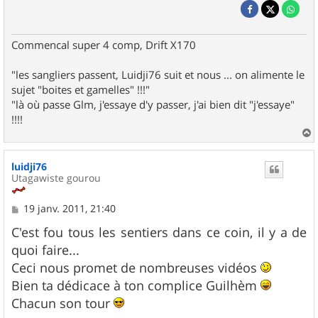
Commencal super 4 comp, Drift X170
"les sangliers passent, Luidji76 suit et nous ... on alimente le
sujet "boites et gamelles" !!!"
"là où passe Glm, j'essaye d'y passer, j'ai bien dit "j'essaye"
!!!!
a
u
luidji76
t
Utagawiste gourou
M
19 janv. 2011, 21:40
e
s
C'est fou tous les sentiers dans ce coin, il y a de
s
quoi faire...
a
g
Ceci nous promet de nombreuses vidéos
e
Bien ta dédicace à ton complice Guilhèm
Chacun son tour