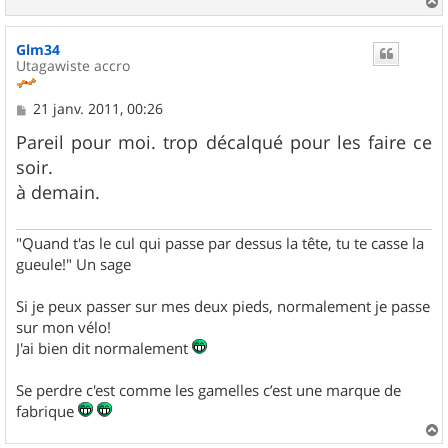
a
u
Glm34
t
Utagawiste accro
M
21 janv. 2011, 00:26
e
s
Pareil pour moi. trop décalqué pour les faire ce
s
soir.
a
g
à demain.
e
"Quand t'as le cul qui passe par dessus la tête, tu te casse la
gueule!" Un sage
Si je peux passer sur mes deux pieds, normalement je passe
sur mon vélo!
J'ai bien dit normalement
Se perdre c'est comme les gamelles c’est une marque de
fabrique
a