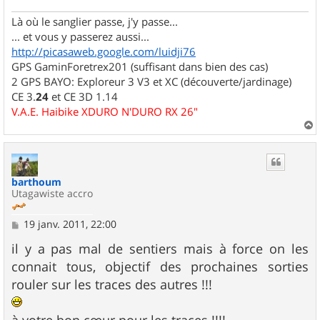
Là où le sanglier passe, j'y passe...
... et vous y passerez aussi...
http://picasaweb.google.com/luidji76
GPS GaminForetrex201 (suffisant dans bien des cas)
2 GPS BAYO: Exploreur 3 V3 et XC (découverte/jardinage)
CE 3.
24
et CE 3D 1.14
V.A.E. Haibike XDURO N'DURO RX 26"
a
u
t
barthoum
Utagawiste accro
M
19 janv. 2011, 22:00
e
s
il y a pas mal de sentiers mais à force on les
s
connait tous, objectif des prochaines sorties
a
g
rouler sur les traces des autres !!!
e
à votre bon cœur pour les traces !!!!