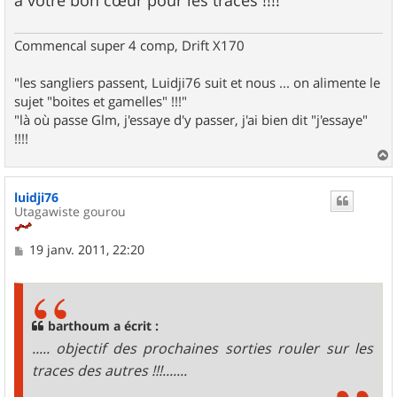
Commencal super 4 comp, Drift X170
"les sangliers passent, Luidji76 suit et nous ... on alimente le
sujet "boites et gamelles" !!!"
"là où passe Glm, j'essaye d'y passer, j'ai bien dit "j'essaye"
!!!!
a
u
luidji76
t
Utagawiste gourou
M
19 janv. 2011, 22:20
e
s
s
a
g
barthoum a écrit :
e
..... objectif des prochaines sorties rouler sur les
traces des autres !!!.......