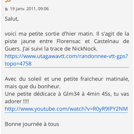
M
19 janv. 2011, 09:06
e
s
Salut,
s
a
g
voici ma petite sortie d'hier matin. Il s'agit de la
e
piste jaune entre Florensac et Castelnau de
Guers. J'ai suivi la trace de NickNock.
https://www.utagawavtt.com/randonnee-vtt-gps?
topo=4758
Avec du soleil et une petite fraicheur matinale,
mais que du bonheur.
Une petite dédicace à Glm34 à 4min 45s, tu vas
adorer !!!!
http://www.youtube.com/watch?v=R0yR9IPY2NM
Bonne journée à tous