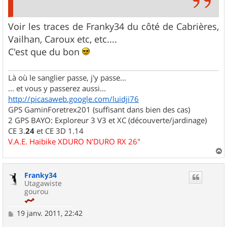
Voir les traces de Franky34 du côté de Cabrières,
Vailhan, Caroux etc, etc....
C'est que du bon
Là où le sanglier passe, j'y passe...
... et vous y passerez aussi...
http://picasaweb.google.com/luidji76
GPS GaminForetrex201 (suffisant dans bien des cas)
2 GPS BAYO: Exploreur 3 V3 et XC (découverte/jardinage)
CE 3.
24
et CE 3D 1.14
V.A.E. Haibike XDURO N'DURO RX 26"
a
u
Franky34
t
Utagawiste
gourou
M
19 janv. 2011, 22:42
e