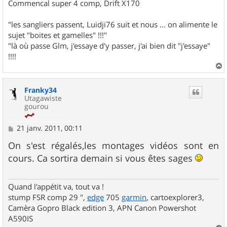
Commencal super 4 comp, Drift X170
"les sangliers passent, Luidji76 suit et nous ... on alimente le
sujet "boites et gamelles" !!!"
"là où passe Glm, j'essaye d'y passer, j'ai bien dit "j'essaye"
!!!!
a
u
Franky34
t
Utagawiste
gourou
M
21 janv. 2011, 00:11
e
s
On s'est régalés,les montages vidéos sont en
s
cours. Ca sortira demain si vous êtes sages
a
g
e
Quand l'appétit va, tout va !
stump FSR comp 29 ",
edge
705
garmin
, cartoexplorer3,
Camèra Gopro Black edition 3, APN Canon Powershot
A590IS