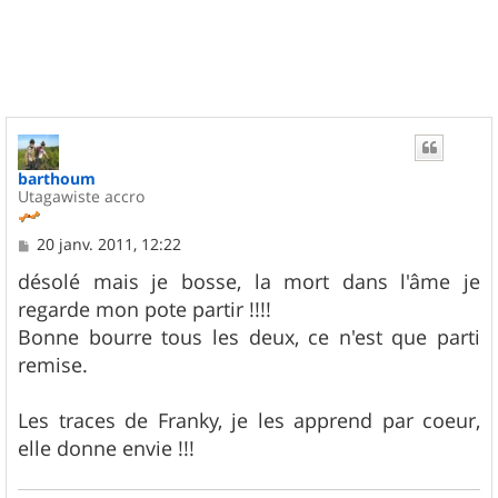
u
t
barthoum
Utagawiste accro
M
20 janv. 2011, 12:22
e
s
désolé mais je bosse, la mort dans l'âme je
s
regarde mon pote partir !!!!
a
g
Bonne bourre tous les deux, ce n'est que parti
e
remise.
Les traces de Franky, je les apprend par coeur,
elle donne envie !!!