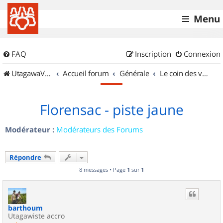
Menu
FAQ
Inscription
Connexion
UtagawaVTT (Randos VTT et VTTAE avec traces GPS)
Accueil forum
Générale
Le coin des vidéastes
Florensac - piste jaune
Modérateur :
Modérateurs des Forums
Répondre
8 messages • Page
1
sur
1
barthoum
Utagawiste accro