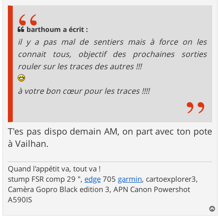
s
s
a
g
barthoum a écrit :
e
il y a pas mal de sentiers mais à force on les
connait tous, objectif des prochaines sorties
rouler sur les traces des autres !!!
à votre bon cœur pour les traces !!!!
T'es pas dispo demain AM, on part avec ton pote
à Vailhan.
Quand l'appétit va, tout va !
stump FSR comp 29 ",
edge
705
garmin
, cartoexplorer3,
Camèra Gopro Black edition 3, APN Canon Powershot
A590IS
a