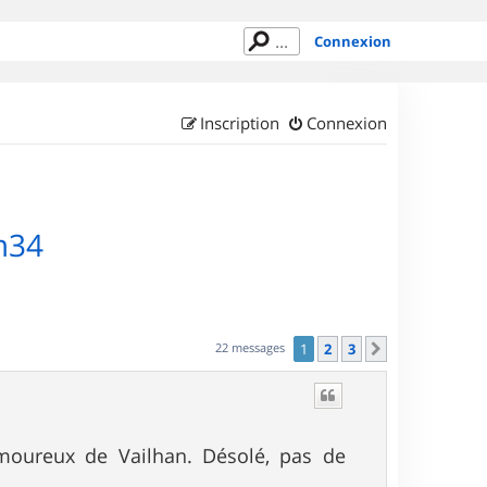
Connexion
Inscription
Connexion
m34
22 messages
1
2
3
Suivant
moureux de Vailhan. Désolé, pas de