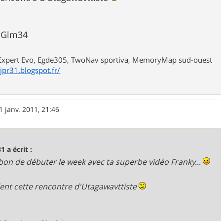
t Glm34
xpert Evo, Egde305, TwoNav sportiva, MemoryMap sud-ouest
/jpr31.blogspot.fr/
1 janv. 2011, 21:46
1 a écrit :
bon de débuter le week avec ta superbe vidéo Franky...
lent cette rencontre d'Utagawavttiste