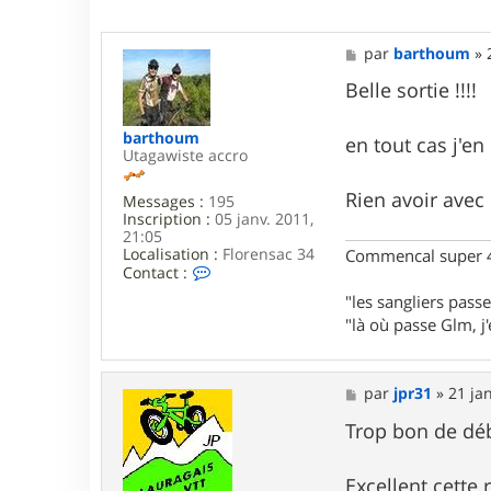
M
par
barthoum
»
e
s
Belle sortie !!!!
s
a
barthoum
g
en tout cas j'e
Utagawiste accro
e
Rien avoir avec n
Messages :
195
Inscription :
05 janv. 2011,
21:05
Localisation :
Florensac 34
Commencal super 4
C
Contact :
o
"les sangliers passe
n
t
"là où passe Glm, j'e
a
c
t
M
e
par
jpr31
»
21 ja
e
r
s
Trop bon de déb
b
s
a
a
r
g
t
Excellent cette