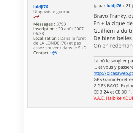
t
M
par
luidji76
»
21 
luidji76
e
e
Utagawiste gourou
r
s
Bravo Franky, 
F
s
En + la zique d
r
Messages :
3793
a
a
Inscription :
20 août 2007,
g
Guilhèm a du t
n
06:38
e
De biens belles
k
Localisation :
Dans la forêt
y
de LA LONDE (76) et pas
On en redemand
3
assez souvent dans le SUD
4
C
Contact :
o
Là où le sanglier pas
n
t
... et vous y passere
a
http://picasaweb.g
c
GPS GaminForetrex2
t
2 GPS BAYO: Explor
e
r
CE 3.
24
et CE 3D 1
l
V.A.E. Haibike XD
u
i
d
j
i
7
6