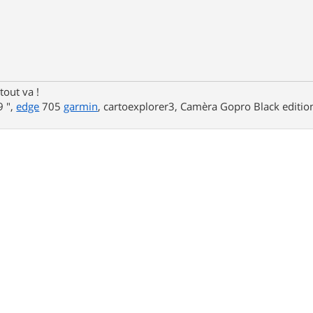
tout va !
 ",
edge
705
garmin
, cartoexplorer3, Camèra Gopro Black editi