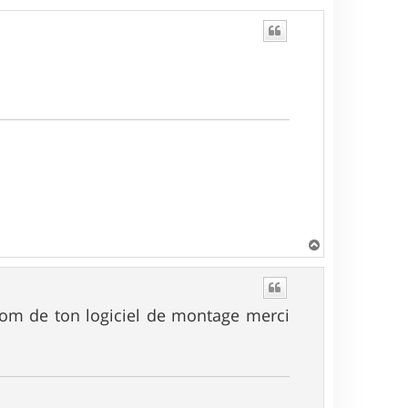
H
a
u
t
nom de ton logiciel de montage merci