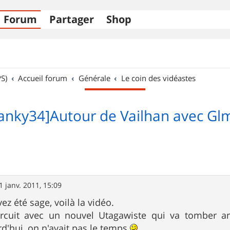
Forum
Partager
Shop
S)
Accueil forum
Générale
Le coin des vidéastes
ranky34]Autour de Vailhan avec Gl
1 janv. 2011, 15:09
z été sage, voilà la vidéo.
ircuit avec un nouvel Utagawiste qui va tomber a
d'hui, on n'avait pas le temps