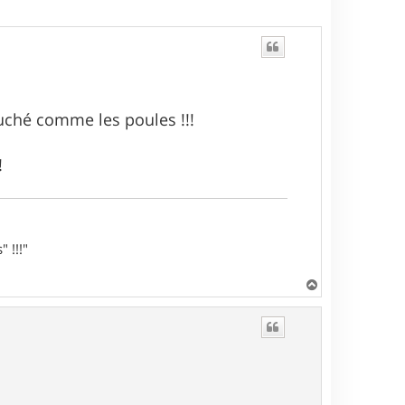
ouché comme les poules !!!
!
 !!!"
H
a
u
t