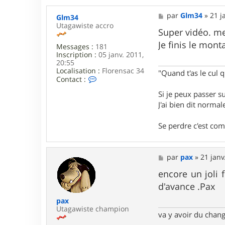
M
par
Glm34
»
21 j
Glm34
e
Utagawiste accro
s
Super vidéo. me
s
Je finis le mont
Messages :
181
a
Inscription :
05 janv. 2011,
g
20:55
e
Localisation :
Florensac 34
"Quand t'as le cul q
C
Contact :
o
Si je peux passer 
n
t
J'ai bien dit norm
a
c
Se perdre c'est co
t
e
r
G
M
par
pax
»
21 janv
l
e
m
s
encore un joli
3
s
4
d'avance .Pax
a
g
pax
e
Utagawiste champion
va y avoir du cha