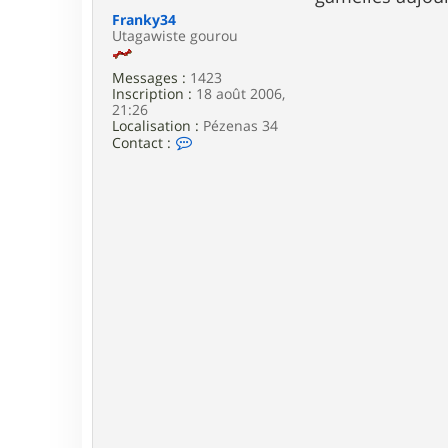
e
Franky34
Utagawiste gourou
Messages :
1423
Inscription :
18 août 2006,
21:26
Localisation :
Pézenas 34
C
Contact :
o
n
t
a
c
t
e
r
F
r
a
n
k
y
3
4