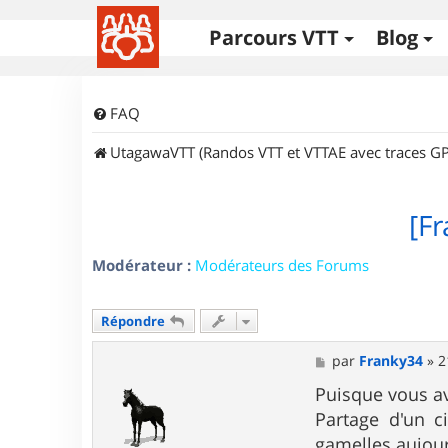
Parcours VTT
Blog
FAQ
UtagawaVTT (Randos VTT et VTTAE avec traces GP
[F
Modérateur :
Modérateurs des Forums
Répondre
M
par
Franky34
»
2
e
s
Puisque vous ave
s
Partage d'un c
a
g
gamelles aujour