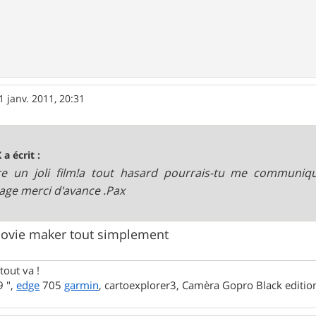
1 janv. 2011, 20:31
 a écrit :
e un joli film!a tout hasard pourrais-tu me communiqu
ge merci d'avance .Pax
ovie maker tout simplement
tout va !
 ",
edge
705
garmin
, cartoexplorer3, Camèra Gopro Black editi