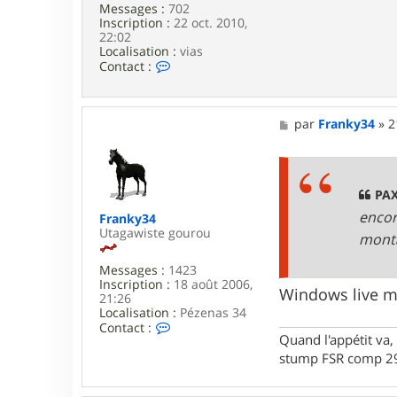
Messages :
702
Inscription :
22 oct. 2010,
22:02
Localisation :
vias
C
Contact :
o
n
t
a
M
par
Franky34
»
2
c
e
t
s
e
s
r
a
p
g
PAX
a
e
encor
Franky34
x
Utagawiste gourou
monta
Messages :
1423
Inscription :
18 août 2006,
Windows live m
21:26
Localisation :
Pézenas 34
C
Contact :
Quand l'appétit va, 
o
n
stump FSR comp 29
t
a
c