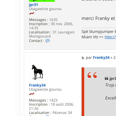
e
h
jpr31
o
Utagawiste gourou
u
m
merci Franky e
Messages :
1635
Inscription :
30 nov. 2006,
14:35
Spé Stumpjumper E
Localisation :
31 Lauragais
Montgiscard
Miam Vtt =>
http:/
C
Contact :
o
n
t
a
M
par
Franky34
»
2
c
e
t
s
e
s
r
a
j
g
jpr3
p
e
Trop 
Franky34
r
Utagawiste gourou
3
1
Excel
Messages :
1423
Inscription :
18 août 2006,
21:26
Localisation :
Pézenas 34