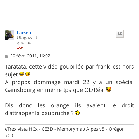
t
Larsen
Utagawiste
gourou
M
20 févr. 2011, 16:02
e
s
Taratata, cette vidéo goupillée par franki est hors
s
sujet
a
g
A propos dommage mardi 22 y a un spécial
e
Gainsbourg en même tps que OL/Réal
Dis donc les orange ils avaient le droit
d'attrapper la baudruche ?
eTrex vista HCx - CE3D - Memorymap Alpes v5 - Orégon
700