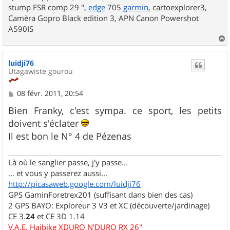
stump FSR comp 29 ",
edge
705
garmin
, cartoexplorer3,
Camèra Gopro Black edition 3, APN Canon Powershot
A590IS
a
u
luidji76
t
Utagawiste gourou
M
08 févr. 2011, 20:54
e
s
Bien Franky, c'est sympa. ce sport, les petits
s
doivent s'éclater
a
g
Il est bon le N° 4 de Pézenas
e
Là où le sanglier passe, j'y passe...
... et vous y passerez aussi...
http://picasaweb.google.com/luidji76
GPS GaminForetrex201 (suffisant dans bien des cas)
2 GPS BAYO: Exploreur 3 V3 et XC (découverte/jardinage)
CE 3.
24
et CE 3D 1.14
V.A.E. Haibike XDURO N'DURO RX 26"