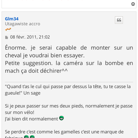
a
u
Glm34
t
Utagawiste accro
M
08 févr. 2011, 21:02
e
s
Énorme. je serai capable de monter sur un
s
cheval je voudrai bien essayer.
a
g
Petite suggestion. la caméra sur la bombe en
e
mach ça doit déchirer^^
"Quand t'as le cul qui passe par dessus la tête, tu te casse la
gueule!" Un sage
Si je peux passer sur mes deux pieds, normalement je passe
sur mon vélo!
J'ai bien dit normalement
Se perdre c'est comme les gamelles c’est une marque de
fabrique