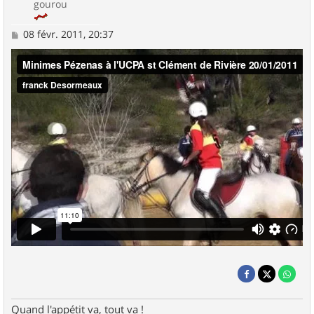
gourou
M
08 févr. 2011, 20:37
e
s
s
a
g
e
Quand l'appétit va, tout va !