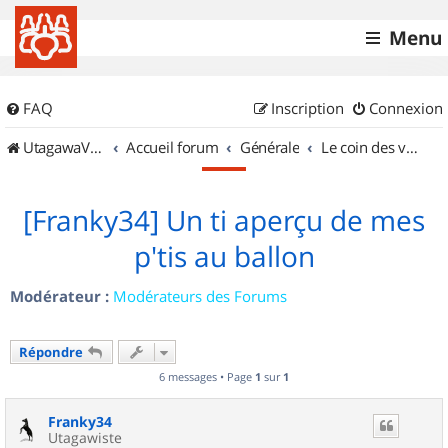
Menu
FAQ
Inscription
Connexion
UtagawaVTT (Randos VTT et VTTAE avec traces GPS)
Accueil forum
Générale
Le coin des vidéastes
[Franky34] Un ti aperçu de mes
p'tis au ballon
Modérateur :
Modérateurs des Forums
Répondre
6 messages • Page
1
sur
1
Franky34
Utagawiste