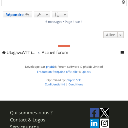
a
u
Répondre
t
6 messages • Page
1
sur
1
Aller
UtagawaVTT (Randos VTT et VTTAE avec traces GPS)
Accueil forum
Développé par
phpBB
® Forum Software © phpBB Limited
Traduction française officielle
©
Qiaeru
Optimized by:
phpBB SEO
Confidentialité
|
Conditions
Qui sommes-nous ?
Contact & Logos
Services pros