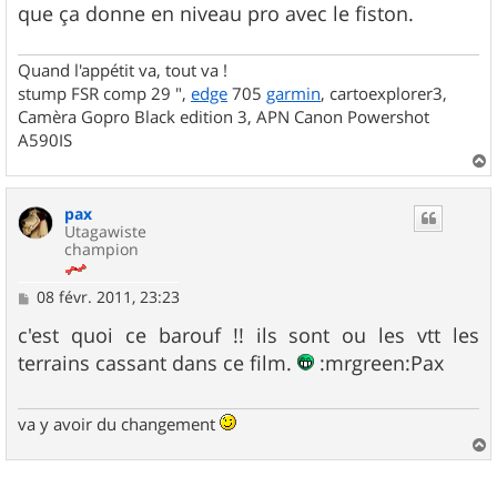
que ça donne en niveau pro avec le fiston.
Quand l'appétit va, tout va !
stump FSR comp 29 ",
edge
705
garmin
, cartoexplorer3,
Camèra Gopro Black edition 3, APN Canon Powershot
A590IS
a
u
pax
t
Utagawiste
champion
M
08 févr. 2011, 23:23
e
s
c'est quoi ce barouf !! ils sont ou les vtt les
s
terrains cassant dans ce film.
:mrgreen:Pax
a
g
e
va y avoir du changement
a
u