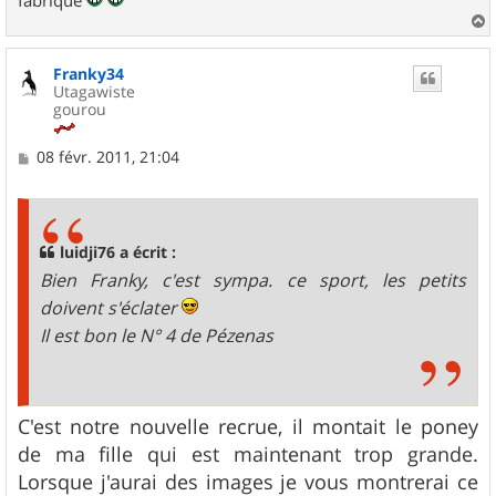
a
u
Franky34
t
Utagawiste
gourou
M
08 févr. 2011, 21:04
e
s
s
a
g
luidji76 a écrit :
e
Bien Franky, c'est sympa. ce sport, les petits
doivent s'éclater
Il est bon le N° 4 de Pézenas
C'est notre nouvelle recrue, il montait le poney
de ma fille qui est maintenant trop grande.
Lorsque j'aurai des images je vous montrerai ce