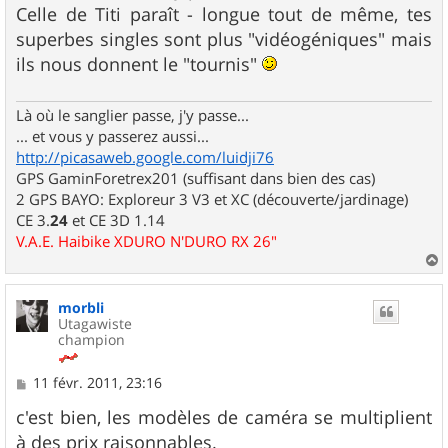
Celle de Titi paraît - longue tout de même, tes
superbes singles sont plus "vidéogéniques" mais
ils nous donnent le "tournis"
Là où le sanglier passe, j'y passe...
... et vous y passerez aussi...
http://picasaweb.google.com/luidji76
GPS GaminForetrex201 (suffisant dans bien des cas)
2 GPS BAYO: Exploreur 3 V3 et XC (découverte/jardinage)
CE 3.
24
et CE 3D 1.14
V.A.E. Haibike XDURO N'DURO RX 26"
a
u
morbli
t
Utagawiste
champion
M
11 févr. 2011, 23:16
e
s
c'est bien, les modèles de caméra se multiplient
s
à des prix raisonnables.
a