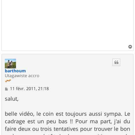
a
u
t
barthoum
Utagawiste accro
M
11 févr. 2011, 21:18
e
s
salut,
s
a
g
belle vidéo, le coin est toujours aussi sympa. Le
e
cadrage est un peu bas !! Pour ma part, j'ai du
faire deux ou trois tentatives pour trouver le bon