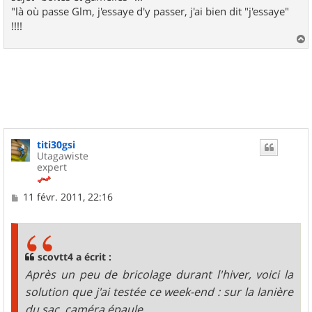
"là où passe Glm, j'essaye d'y passer, j'ai bien dit "j'essaye"
!!!!
a
u
t
titi30gsi
Utagawiste
expert
M
11 févr. 2011, 22:16
e
s
s
a
g
scovtt4 a écrit :
e
Après un peu de bricolage durant l'hiver, voici la
solution que j'ai testée ce week-end : sur la lanière
du sac, caméra épaule.