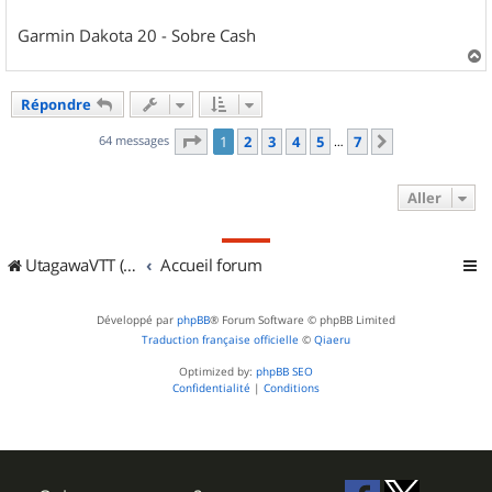
Garmin Dakota 20 - Sobre Cash
a
u
Répondre
t
Page
1
sur
7
64 messages
1
2
3
4
5
7
Suivant
…
Aller
UtagawaVTT (Randos VTT et VTTAE avec traces GPS)
Accueil forum
Développé par
phpBB
® Forum Software © phpBB Limited
Traduction française officielle
©
Qiaeru
Optimized by:
phpBB SEO
Confidentialité
|
Conditions