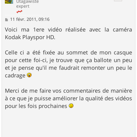
Utagawiste
expert
M
11 févr. 2011, 09:16
e
s
Voici ma 1ere vidéo réalisée avec la caméra
s
Kodak Playspor HD.
a
g
e
Celle ci a été fixée au sommet de mon casque
pour cette foi-ci, je trouve que ça ballote un peu
et je pense qu'il me faudrait remonter un peu le
cadrage
Merci de me faire vos commentaires de manière
à ce que je puisse améliorer la qualité des vidéos
pour les fois prochaines