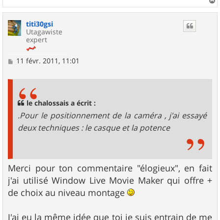
a
u
titi30gsi
t
Utagawiste
expert
M
11 févr. 2011, 11:01
e
s
s
a
g
le chalossais a écrit :
e
.Pour le positionnement de la caméra , j'ai essayé
deux techniques : le casque et la potence
Merci pour ton commentaire "élogieux", en fait
j'ai utilisé Window Live Movie Maker qui offre +
de choix au niveau montage
J'ai eu la même idée que toi je suis entrain de me