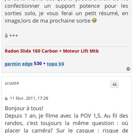
confectionner un support potence pour les
sorties solo, je vous ferai un petit résumé, en
image,lors de ma prochaine sortie
à +++
Radon Slide 160 Carbon + Moteur Lift Mtb
530 +
garmin
edge
topo V4
a
u
scovtt4
t
M
11 févr. 2011, 17:28
e
s
Bonjour à tous!
s
Depuis 1 an, je filme avec la POV 1,5. Au fil des
a
g
randos, c'est toujours la même question : où
e
placer la caméra? Sur le casque : risque de