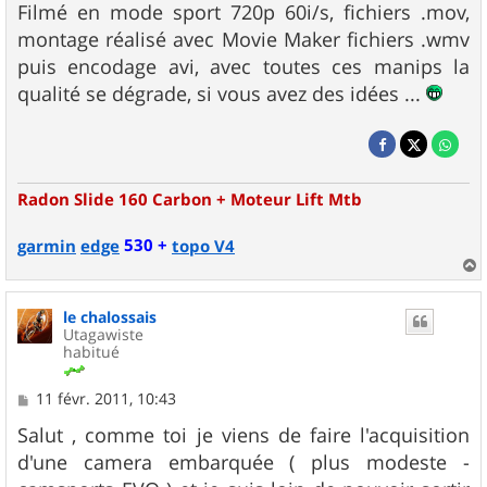
Filmé en mode sport 720p 60i/s, fichiers .mov,
montage réalisé avec Movie Maker fichiers .wmv
puis encodage avi, avec toutes ces manips la
qualité se dégrade, si vous avez des idées ...
Radon Slide 160 Carbon + Moteur Lift Mtb
530 +
garmin
edge
topo V4
a
u
le chalossais
t
Utagawiste
habitué
M
11 févr. 2011, 10:43
e
s
Salut , comme toi je viens de faire l'acquisition
s
d'une camera embarquée ( plus modeste -
a
g