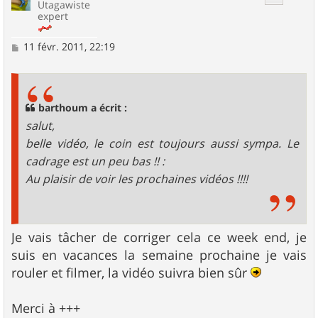
Utagawiste
expert
M
11 févr. 2011, 22:19
e
s
s
a
g
barthoum a écrit :
e
salut,
belle vidéo, le coin est toujours aussi sympa. Le
cadrage est un peu bas !! :
Au plaisir de voir les prochaines vidéos !!!!
Je vais tâcher de corriger cela ce week end, je
suis en vacances la semaine prochaine je vais
rouler et filmer, la vidéo suivra bien sûr
Merci à +++