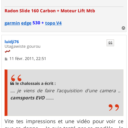
Radon Slide 160 Carbon + Moteur Lift Mtb
530 +
garmin
edge
topo V4
a
u
luidji76
t
Utagawiste gourou
M
11 févr. 2011, 22:51
e
s
s
a
g
le chalossais a écrit :
e
.... je viens de faire l'acquisition d'une camera ..
camsports EVO
.......
Vite tes impressions et une vidéo pour voir ce