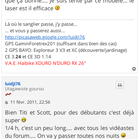
que ça donne.... Je suis tenté par ce modèle... le
laser est il efficace
Là où le sanglier passe, j'y passe...
... et vous y passerez aussi...
http://picasaweb.google.com/luidji76
GPS GaminForetrex201 (suffisant dans bien des cas)
2 GPS BAYO: Exploreur 3 V3 et XC (découverte/jardinage)
CE 3.
24
et CE 3D 1.14
V.A.E. Haibike XDURO N'DURO RX 26"
a
u
luidji76
t
Utagawiste gourou
M
11 févr. 2011, 22:56
e
s
Bien Titi et Scott, pour des débutants c'est déjà
s
super
a
g
1/4 h, c'est un peu long.... avec tous les vidéastes
e
du forum.... On va y passer toutes nos nuits