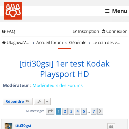
Menu
FAQ
Inscription
Connexion
UtagawaVTT (Randos VTT et VTTAE avec traces GPS)
Accueil forum
Générale
Le coin des vidéastes
[titi30gsi] 1er test Kodak
Playsport HD
Modérateur :
Modérateurs des Forums
Répondre
Page
1
sur
7
64 messages
1
2
3
4
5
7
Suivant
…
titi30gsi