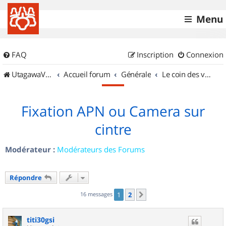
Menu
FAQ
Inscription
Connexion
UtagawaVTT (Randos VTT et VTTAE avec traces GPS)
Accueil forum
Générale
Le coin des vidéastes
Fixation APN ou Camera sur
cintre
Modérateur :
Modérateurs des Forums
Répondre
16 messages
1
2
Suivant
titi30gsi