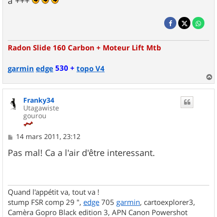
à +++
Radon Slide 160 Carbon + Moteur Lift Mtb
530 +
garmin
edge
topo V4
a
u
Franky34
t
Utagawiste
gourou
M
14 mars 2011, 23:12
e
s
Pas mal! Ca a l'air d'être interessant.
s
a
g
e
Quand l'appétit va, tout va !
stump FSR comp 29 ",
edge
705
garmin
, cartoexplorer3,
Camèra Gopro Black edition 3, APN Canon Powershot