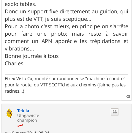
exploitables.
Donc un support fixe directement au guidon, qui
plus est de VTT, je suis sceptique...
Pour la photo c'est mieux, en principe on s'arrête
pour faire une photo; mais reste à savoir
comment un APN apprécie les trépidations et
vibrations...
Bonne journée à tous
Charles
Etrex Vista Cx, monté sur randonneuse "machine à coudre"
pour la route, ou VTT SCOTTché aux chemins (j'aime pas les
racines...)
a
u
Tekila
t
Utagawiste
champion
M
15 mars 2011, 08:34