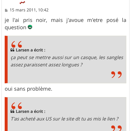
M
15 mars 2011, 10:42
e
s
je l'ai pris noir, mais j'avoue m'etre posé la
s
question
a
g
e
Larsen a écrit :
ça peut se mettre aussi sur un casque, les sangles
assez paraissent assez longues ?
oui sans problème.
Larsen a écrit :
T'as acheté aux US sur le site dt tu as mis le lien ?