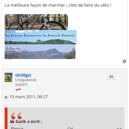
La meilleure façon de marcher ; c'est de faire du vélo !
a
u
titi30gsi
t
Utagawiste
expert
M
15 mars 2011, 09:27
e
s
s
a
g
Garik a écrit :
e
Perso j'ai ça