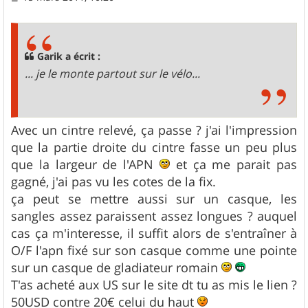
e
s
s
a
g
Garik a écrit :
e
... je le monte partout sur le vélo...
Avec un cintre relevé, ça passe ? j'ai l'impression
que la partie droite du cintre fasse un peu plus
que la largeur de l'APN
et ça me parait pas
gagné, j'ai pas vu les cotes de la fix.
ça peut se mettre aussi sur un casque, les
sangles assez paraissent assez longues ? auquel
cas ça m'interesse, il suffit alors de s'entraîner à
O/F l'apn fixé sur son casque comme une pointe
sur un casque de gladiateur romain
T'as acheté aux US sur le site dt tu as mis le lien ?
50USD contre 20€ celui du haut