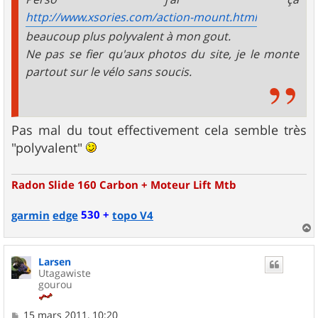
http://www.xsories.com/action-mount.html
beaucoup plus polyvalent à mon gout.
Ne pas se fier qu'aux photos du site, je le monte
partout sur le vélo sans soucis.
Pas mal du tout effectivement cela semble très
"polyvalent"
Radon Slide 160 Carbon + Moteur Lift Mtb
530 +
garmin
edge
topo V4
a
u
Larsen
t
Utagawiste
gourou
M
15 mars 2011, 10:20