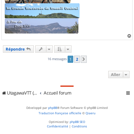
a
u
Répondre
t
16 messages
1
2
Suivant
Aller
UtagawaVTT (Randos VTT et VTTAE avec traces GPS)
Accueil forum
Développé par
phpBB
® Forum Software © phpBB Limited
Traduction française officielle
©
Qiaeru
Optimized by:
phpBB SEO
Confidentialité
|
Conditions