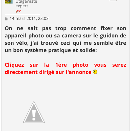
Utagawiste
expert
M
14 mars 2011, 23:03
e
s
On ne sait pas trop comment fixer son
s
appareil photo ou sa camera sur le guidon de
a
g
son vélo, j'ai trouvé ceci qui me semble être
e
un bon système pratique et solide:
Cliquez sur la 1ère photo vous serez
directement dirigé sur l'annonce