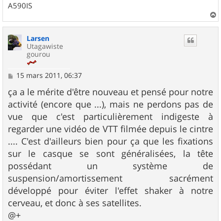
A590IS
a
u
Larsen
t
Utagawiste
gourou
M
15 mars 2011, 06:37
e
s
ça a le mérite d'être nouveau et pensé pour notre
s
activité (encore que ...), mais ne perdons pas de
a
g
vue que c'est particulièrement indigeste à
e
regarder une vidéo de VTT filmée depuis le cintre
.... C'est d'ailleurs bien pour ça que les fixations
sur le casque se sont généralisées, la tête
possédant un système de
suspension/amortissement sacrément
développé pour éviter l'effet shaker à notre
cerveau, et donc à ses satellites.
@+