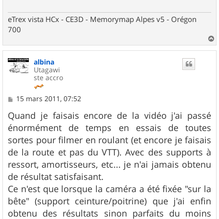
eTrex vista HCx - CE3D - Memorymap Alpes v5 - Orégon
700
a
u
albina
t
Utagawi
ste accro
M
15 mars 2011, 07:52
e
s
Quand je faisais encore de la vidéo j'ai passé
s
énormément de temps en essais de toutes
a
g
sortes pour filmer en roulant (et encore je faisais
e
de la route et pas du VTT). Avec des supports à
ressort, amortisseurs, etc... je n'ai jamais obtenu
de résultat satisfaisant.
Ce n'est que lorsque la caméra a été fixée "sur la
bête" (support ceinture/poitrine) que j'ai enfin
obtenu des résultats sinon parfaits du moins