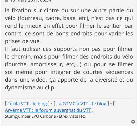
e
s
la fixation sur cintre ou sur une autre partie du
s
vélo (fourreau, cadre, base, etc), n'est pas ce qui
a
g
rend le mieux en effet pour filmer le sentier, par
e
contre, ce sont de bons endroits pour varier les
prises de vue.
Il faut utiliser ces supports non pas pour filmer
le chemin, mais pour filmer des endroits du vélo
(fourche, amortisseur, etc,...) ou pour se filmer
soi même pour intégrer de courtes séquences
dans une vidéo. Ça apporte de la diversité et du
dynamisme au clip.
[
] - [
] - [
Tekila VTT - le blog
La GTMC à VTT - le blog
]
Arverne VTT : le forum auvergnat du VTT
Stumpjumper EVO Carbone - Etrex Vista Hcx
a
u
t