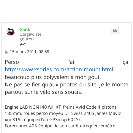
Garik
Utagawiste
gourou
M
15 mars 2011, 08:59
e
s
Perso j'ai ça
s
http://www.xsories.com/action-mount.html
a
g
beaucoup plus polyvalent à mon gout.
e
Ne pas se fier qu'aux photos du site, je le monte
partout sur le vélo sans soucis.
Engine LAB NGN140 full XT, freins Avid Code 4 pistons
185mm, roues perso moyeu DT Swiss 240S jantes Mavic
xm 819 ; équipé d'un GPSmap 60CSx.
Forerunner 405 équipé de son cardio-fréquencemètre.