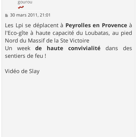
gourou
M
30 mars 2011, 21:01
e
s
Les Lpi se déplacent à
Peyrolles en Provence
à
s
l'Eco-gîte à haute capacité du Loubatas, au pied
a
g
Nord du Massif de la Ste Victoire
e
Un week
de haute convivialité
dans des
sentiers de feu !
Vidéo de Slay