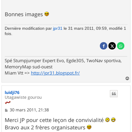
Bonnes images
Dernière modification par
jpr31
le 31 mars 2011, 09:59, modifié 1
fois.
Spé Stumpjumper Expert Evo, Egde305, TwoNav sportiva,
MemoryMap sud-ouest
Miam Vtt =>
http://jpr31.blogspot.fr/
a
u
luidji76
t
Utagawiste gourou
M
30 mars 2011, 21:38
e
s
Merci JP pour cette leçon de convivialité
s
Bravo aux 2 frères organisateurs
a