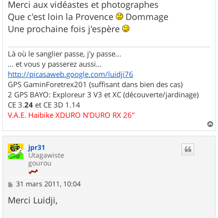
g
Merci aux vidéastes et photographes
e
Que c'est loin la Provence
Dommage
Une prochaine fois j'espère
Là où le sanglier passe, j'y passe...
... et vous y passerez aussi...
http://picasaweb.google.com/luidji76
GPS GaminForetrex201 (suffisant dans bien des cas)
2 GPS BAYO: Exploreur 3 V3 et XC (découverte/jardinage)
CE 3.
24
et CE 3D 1.14
V.A.E. Haibike XDURO N'DURO RX 26"
a
u
jpr31
t
Utagawiste
gourou
M
31 mars 2011, 10:04
e
s
Merci Luidji,
s
a