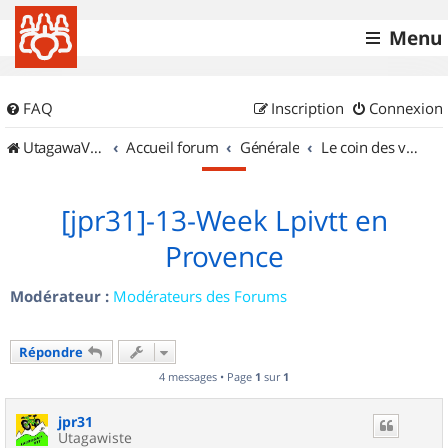
Menu
FAQ
Inscription
Connexion
UtagawaVTT (Randos VTT et VTTAE avec traces GPS)
Accueil forum
Générale
Le coin des vidéastes
[jpr31]-13-Week Lpivtt en
Provence
Modérateur :
Modérateurs des Forums
Répondre
4 messages • Page
1
sur
1
jpr31
Utagawiste