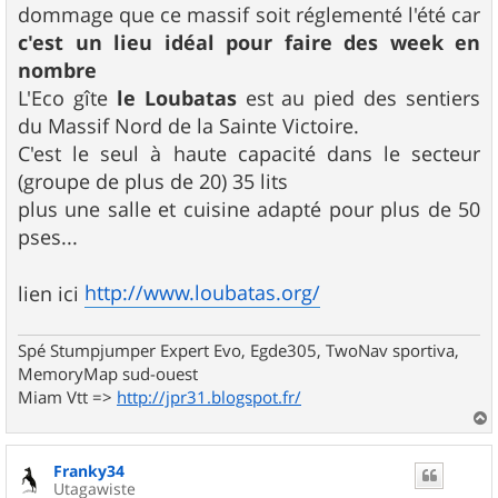
g
dommage que ce massif soit réglementé l'été car
e
c'est un lieu idéal pour faire des week en
nombre
L'Eco gîte
le Loubatas
est au pied des sentiers
du Massif Nord de la Sainte Victoire.
C'est le seul à haute capacité dans le secteur
(groupe de plus de 20) 35 lits
plus une salle et cuisine adapté pour plus de 50
pses...
http://www.loubatas.org/
lien ici
Spé Stumpjumper Expert Evo, Egde305, TwoNav sportiva,
MemoryMap sud-ouest
Miam Vtt =>
http://jpr31.blogspot.fr/
a
u
Franky34
t
Utagawiste