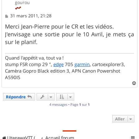
gourou
M
31 mars 2011, 21:28
e
s
Merci Jean-Pierre pour le CR et les vidéos.
s
J'envisage une sortie pour le 10 Avril, je mets ça
a
g
sur le planif.
e
Quand l'appétit va, tout va !
stump FSR comp 29 ",
edge
705
garmin
, cartoexplorer3,
Camèra Gopro Black edition 3, APN Canon Powershot
A590IS
a
u
Répondre
t
4 messages • Page
1
sur
1
Aller
UtagawaVTT (Randos VTT et VTTAE avec traces GPS)
Accueil forum