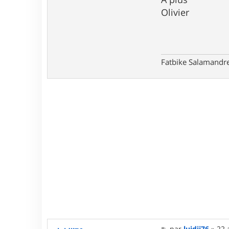
Olivier
Fatbike Salamandre
M
par
luidji76
»
22 