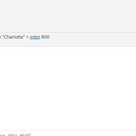
 "Charlotte" +
edge
800
avr. 2011, 00:37