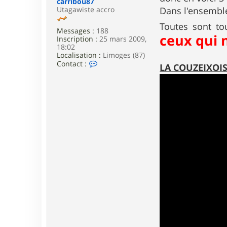
carribou87
e
Utagawiste accro
Dans l'ensemble 
Toutes sont t
Messages :
188
ceux qui 
Inscription :
25 mars 2009,
18:02
Localisation :
Limoges (87)
C
Contact :
LA COUZEIXOISE,
o
n
t
a
c
t
e
r
c
a
r
r
i
b
o
u
8
7