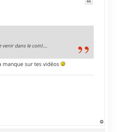
venir dans le coin!....
ça manque sur tes vidéos
H
a
u