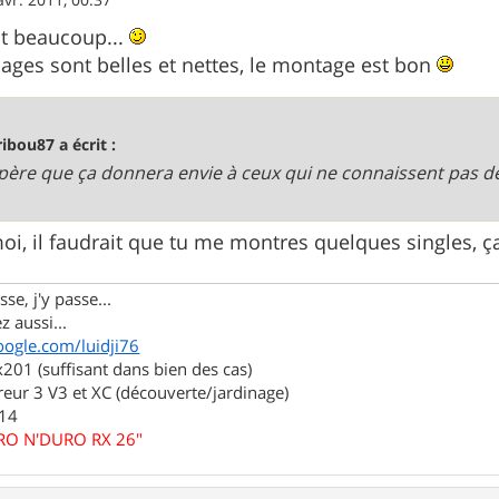
st beaucoup...
ages sont belles et nettes, le montage est bon
ribou87 a écrit :
'espère que ça donnera envie à ceux qui ne connaissent pas de 
oi, il faudrait que tu me montres quelques singles, 
se, j'y passe...
z aussi...
oogle.com/luidji76
01 (suffisant dans bien des cas)
eur 3 V3 et XC (découverte/jardinage)
.14
URO N'DURO RX 26"