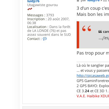
luidji76
e
Utagawiste gourou
s
3 d'un coup c'e
s
Mais bon les im
Messages :
3793
a
Inscription :
20 août 2007,
g
06:38
e
Localisation :
Dans la forêt
de LA LONDE (76) et pas
car
assez souvent dans le SUD
....j
C
Contact :
o
n
t
Pas trop pour m
a
c
t
Là où le sanglier pas
e
r
... et vous y passere
l
http://picasaweb.g
u
GPS GaminForetrex2
i
d
2 GPS BAYO: Explor
j
CE 3.
24
et CE 3D 1
i
V.A.E. Haibike XD
7
6