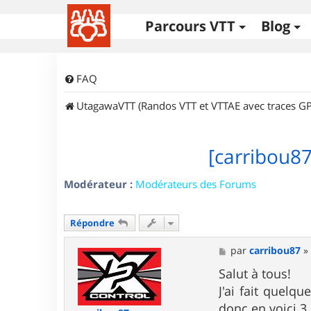
Parcours VTT
Blog
FAQ
UtagawaVTT (Randos VTT et VTTAE avec traces GP
[carribou87
Modérateur :
Modérateurs des Forums
Répondre
M
par
carribou87
e
s
Salut à tous!
s
J'ai fait quelq
a
g
donc en voici 3