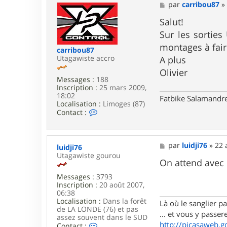
M
par
carribou87
e
s
Salut!
s
Sur les sorties
a
g
montages à faire
carribou87
e
Utagawiste accro
A plus
Olivier
Messages :
188
Inscription :
25 mars 2009,
18:02
Fatbike Salamandre
Localisation :
Limoges (87)
C
Contact :
o
n
t
a
M
par
luidji76
»
22 
luidji76
c
e
Utagawiste gourou
t
s
On attend avec
e
s
r
Messages :
3793
a
c
Inscription :
20 août 2007,
g
a
06:38
e
r
Localisation :
Dans la forêt
Là où le sanglier pas
r
de LA LONDE (76) et pas
... et vous y passere
i
assez souvent dans le SUD
http://picasaweb.g
b
C
Contact :