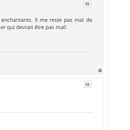
t
n enchantants. Il me reste pas mal de
er qui devrait être pas mal!
H
a
u
t