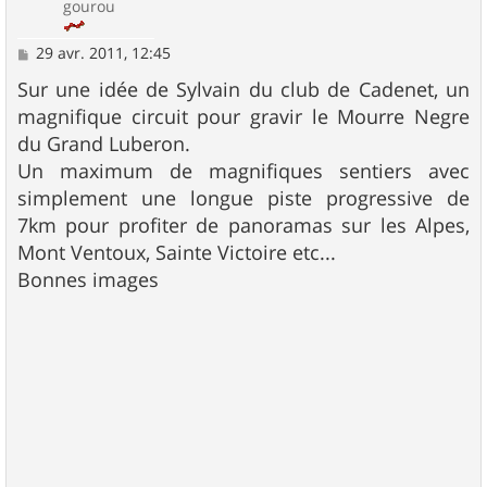
gourou
M
29 avr. 2011, 12:45
e
s
Sur une idée de Sylvain du club de Cadenet, un
s
magnifique circuit pour gravir le Mourre Negre
a
g
du Grand Luberon.
e
Un maximum de magnifiques sentiers avec
simplement une longue piste progressive de
7km pour profiter de panoramas sur les Alpes,
Mont Ventoux, Sainte Victoire etc...
Bonnes images