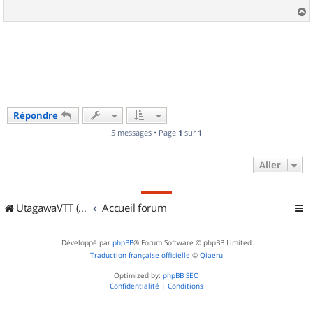
g
e
a
u
t
Répondre
5 messages • Page
1
sur
1
Aller
UtagawaVTT (Randos VTT et VTTAE avec traces GPS)
Accueil forum
Développé par
phpBB
® Forum Software © phpBB Limited
Traduction française officielle
©
Qiaeru
Optimized by:
phpBB SEO
Confidentialité
|
Conditions