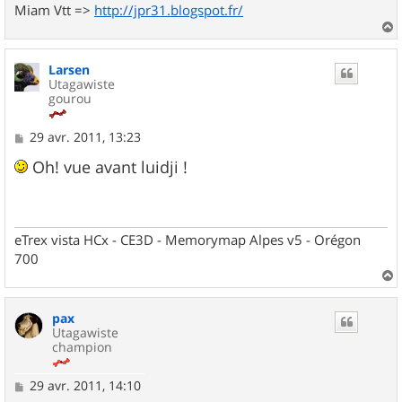
Miam Vtt =>
http://jpr31.blogspot.fr/
a
u
Larsen
t
Utagawiste
gourou
M
29 avr. 2011, 13:23
e
s
Oh! vue avant luidji !
s
a
g
e
eTrex vista HCx - CE3D - Memorymap Alpes v5 - Orégon
700
a
u
pax
t
Utagawiste
champion
M
29 avr. 2011, 14:10
e