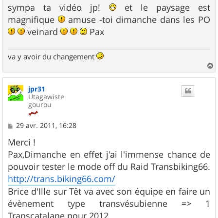
s
sympa ta vidéo jp!
et le paysage est
s
magnifique
amuse -toi dimanche dans les PO
a
g
veinard
Pax
e
va y avoir du changement
a
u
jpr31
t
Utagawiste
gourou
M
29 avr. 2011, 16:28
e
s
Merci !
s
Pax,Dimanche en effet j'ai l'immense chance de
a
g
pouvoir tester le mode off du Raid Transbiking66.
e
http://trans.biking66.com/
Brice d'Ille sur Têt va avec son équipe en faire un
évènement type transvésubienne => 1
Transcatalane pour 2012