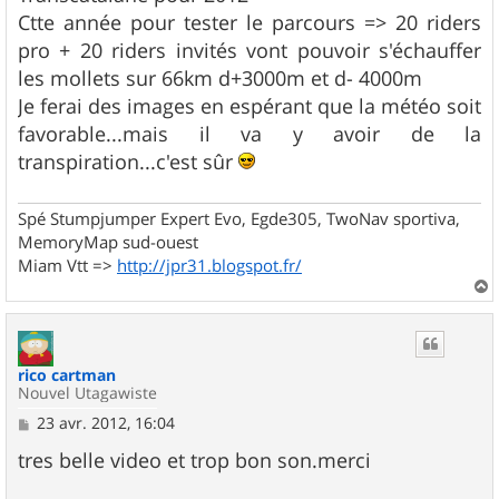
Ctte année pour tester le parcours => 20 riders
pro + 20 riders invités vont pouvoir s'échauffer
les mollets sur 66km d+3000m et d- 4000m
Je ferai des images en espérant que la météo soit
favorable...mais il va y avoir de la
transpiration...c'est sûr
Spé Stumpjumper Expert Evo, Egde305, TwoNav sportiva,
MemoryMap sud-ouest
Miam Vtt =>
http://jpr31.blogspot.fr/
a
u
t
rico cartman
Nouvel Utagawiste
M
23 avr. 2012, 16:04
e
s
tres belle video et trop bon son.merci
s
a