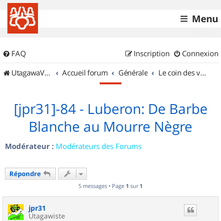
Menu
FAQ
Inscription
Connexion
UtagawaVTT (Randos VTT et VTTAE avec traces GPS)
Accueil forum
Générale
Le coin des vidéastes
[jpr31]-84 - Luberon: De Barbe
Blanche au Mourre Nègre
Modérateur :
Modérateurs des Forums
Répondre
5 messages • Page
1
sur
1
jpr31
Utagawiste