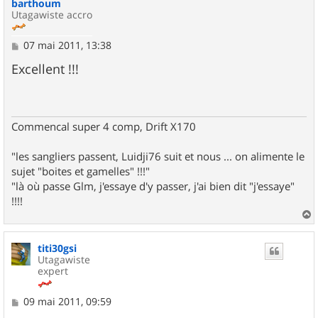
barthoum
Utagawiste accro
M
07 mai 2011, 13:38
e
s
Excellent !!!
s
a
g
e
Commencal super 4 comp, Drift X170
"les sangliers passent, Luidji76 suit et nous ... on alimente le
sujet "boites et gamelles" !!!"
"là où passe Glm, j'essaye d'y passer, j'ai bien dit "j'essaye"
!!!!
a
u
titi30gsi
t
Utagawiste
expert
M
09 mai 2011, 09:59
e