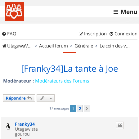
Menu
FAQ
Inscription
Connexion
UtagawaVTT (Randos VTT et VTTAE avec traces GPS)
Accueil forum
Générale
Le coin des vidéastes
[Franky34]La tante à Joe
Modérateur :
Modérateurs des Forums
Répondre
17 messages
1
2
Suivant
Franky34
Utagawiste
gourou