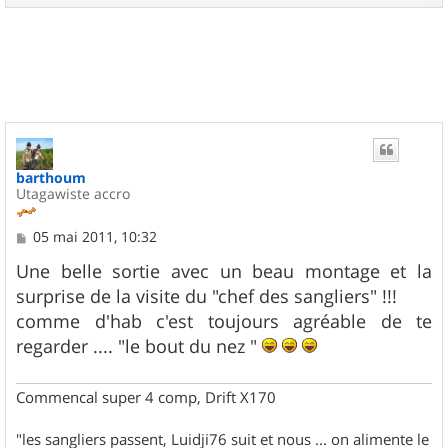
a
u
t
barthoum
Utagawiste accro
M
05 mai 2011, 10:32
e
s
Une belle sortie avec un beau montage et la
s
surprise de la visite du "chef des sangliers" !!!
a
g
comme d'hab c'est toujours agréable de te
e
regarder .... "le bout du nez "
Commencal super 4 comp, Drift X170
"les sangliers passent, Luidji76 suit et nous ... on alimente le