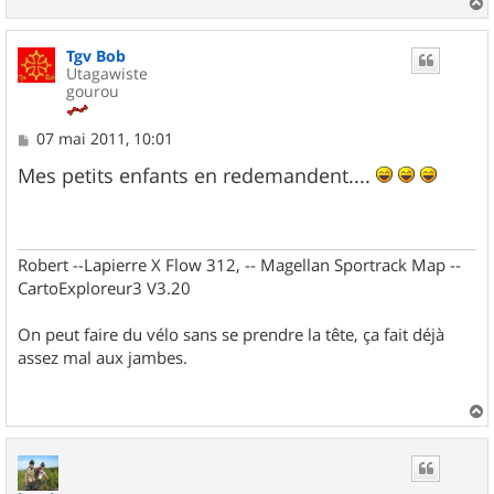
a
u
Tgv Bob
t
Utagawiste
gourou
M
07 mai 2011, 10:01
e
s
Mes petits enfants en redemandent....
s
a
g
e
Robert --Lapierre X Flow 312, -- Magellan Sportrack Map --
CartoExploreur3 V3.20
On peut faire du vélo sans se prendre la tête, ça fait déjà
assez mal aux jambes.
a
u
t