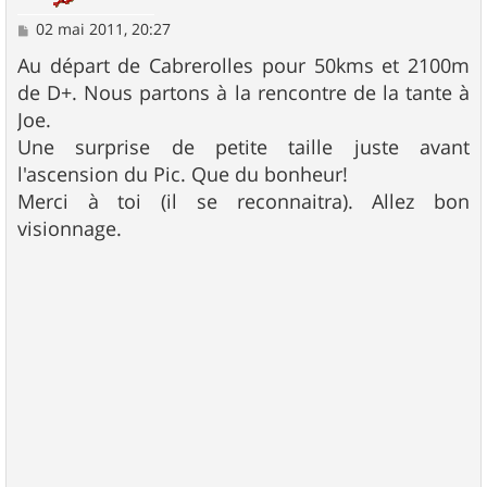
M
02 mai 2011, 20:27
e
s
Au départ de Cabrerolles pour 50kms et 2100m
s
de D+. Nous partons à la rencontre de la tante à
a
g
Joe.
e
Une surprise de petite taille juste avant
l'ascension du Pic. Que du bonheur!
Merci à toi (il se reconnaitra). Allez bon
visionnage.