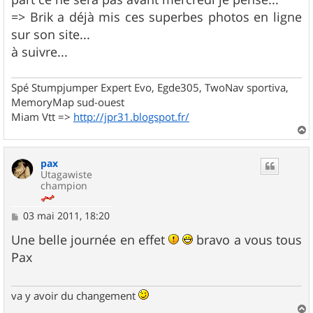
=> Brik a déjà mis ces superbes photos en ligne
sur son site...
à suivre...
Spé Stumpjumper Expert Evo, Egde305, TwoNav sportiva,
MemoryMap sud-ouest
Miam Vtt =>
http://jpr31.blogspot.fr/
a
u
pax
t
Utagawiste
champion
M
03 mai 2011, 18:20
e
s
Une belle journée en effet
bravo a vous tous
s
Pax
a
g
e
va y avoir du changement