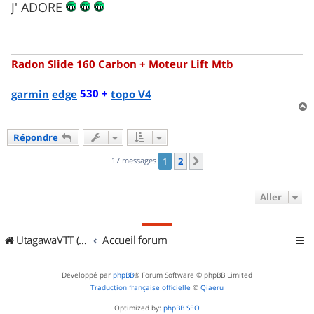
s
J' ADORE
s
a
g
e
Radon Slide 160 Carbon + Moteur Lift Mtb
530 +
garmin
edge
topo V4
a
u
Répondre
t
17 messages
1
2
Suivant
Aller
UtagawaVTT (Randos VTT et VTTAE avec traces GPS)
Accueil forum
Développé par
phpBB
® Forum Software © phpBB Limited
Traduction française officielle
©
Qiaeru
Optimized by:
phpBB SEO