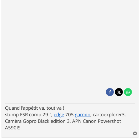
Quand l'appétit va, tout va !
stump FSR comp 29 ",
edge
705
garmin
, cartoexplorer3,
Camèra Gopro Black edition 3, APN Canon Powershot
A590IS
a