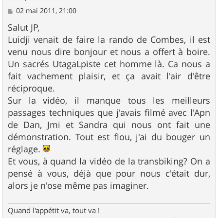
M
02 mai 2011, 21:00
e
s
Salut JP,
s
Luidji venait de faire la rando de Combes, il est
a
g
venu nous dire bonjour et nous a offert à boire.
e
Un sacrés UtagaLpiste cet homme là. Ca nous a
fait vachement plaisir, et ça avait l'air d'être
réciproque.
Sur la vidéo, il manque tous les meilleurs
passages techniques que j'avais filmé avec l'Apn
de Dan, Jmi et Sandra qui nous ont fait une
démonstration. Tout est flou, j'ai du bouger un
réglage.
Et vous, à quand la vidéo de la transbiking? On a
pensé à vous, déjà que pour nous c'était dur,
alors je n'ose même pas imaginer.
Quand l'appétit va, tout va !