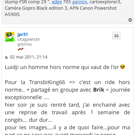
stump FSR comp 29 ",
edge
705
garmin
, cartoexplorer3,
Camèra Gopro Black edition 3, APN Canon Powershot
A590IS
a
u
jpr31
t
Utagawiste
gourou
M
02 mai 2011, 21:14
e
s
Luidji un homme hors norme qui vaut de l'or
s
a
g
Pour la TransbiKing66 => c'est un ride hors
e
norme.. + partagé en groupe avec
Brik
= journée
exceptionnelle ....
hier soir je suis rentré tard, j'ai enchainé avec
une reprise de travail après 1 semaine de
congés... dur dur...
pour les images....il y a de quoi faire...pour ma
part ce ne sera pas avant mercredi je pense...