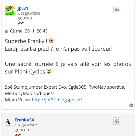
u
jpr31
t
Utagawiste
gourou
M
02 mai 2011, 20:45
e
s
Superbe Franky !
s
Luidji était à pied ? je n'ai pas vu l'écureuil
a
g
e
Une sacré journée !! je vais allé voir les photos
sur Plani-Cycles
Spé Stumpjumper Expert Evo, Egde305, TwoNav sportiva,
MemoryMap sud-ouest
Miam Vtt =>
http://jpr31.blogspot.fr/
a
u
Franky34
t
Utagawiste
gourou