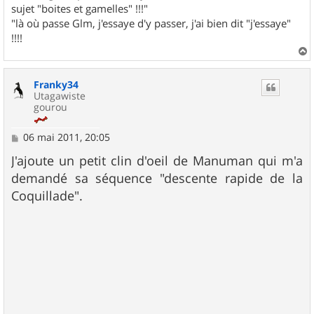
sujet "boites et gamelles" !!!"
"là où passe Glm, j'essaye d'y passer, j'ai bien dit "j'essaye"
!!!!
a
u
Franky34
t
Utagawiste
gourou
M
06 mai 2011, 20:05
e
s
J'ajoute un petit clin d'oeil de Manuman qui m'a
s
demandé sa séquence "descente rapide de la
a
g
Coquillade".
e