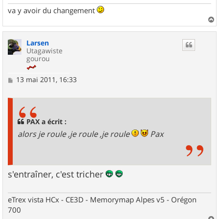
va y avoir du changement
a
u
Larsen
t
Utagawiste
gourou
M
13 mai 2011, 16:33
e
s
s
a
g
PAX a écrit :
e
alors je roule ,je roule ,je roule
Pax
s'entraîner, c'est tricher
eTrex vista HCx - CE3D - Memorymap Alpes v5 - Orégon
700