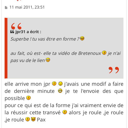
M
11 mai 2011, 23:51
e
s
s
a
g
jpr31 a écrit :
e
Superbe ! tu vas être en forme ?
au fait, où est- elle ta vidéo de Bretenoux
je n'ai
pas vu de le lien
elle arrive mon jpr
j'avais une modif a faire
de dernière minute
je te l'envoie des que
possible
pour ce qui est de la forme j'ai vraiment envie de
la réussir cette transvé
alors je roule ,je roule
,je roule
Pax