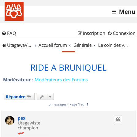
Menu
FAQ
Inscription
Connexion
UtagawaVTT (Randos VTT et VTTAE avec traces GPS)
Accueil forum
Générale
Le coin des vidéastes
RIDE A BRUNIQUEL
Modérateur :
Modérateurs des Forums
Répondre
5 messages • Page
1
sur
1
pax
Utagawiste
champion