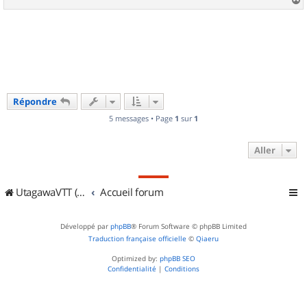
a
u
t
Répondre
5 messages • Page
1
sur
1
Aller
UtagawaVTT (Randos VTT et VTTAE avec traces GPS)
Accueil forum
Développé par
phpBB
® Forum Software © phpBB Limited
Traduction française officielle
©
Qiaeru
Optimized by:
phpBB SEO
Confidentialité
|
Conditions