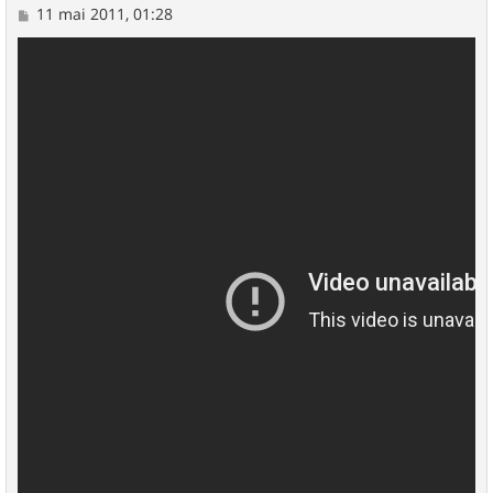
M
11 mai 2011, 01:28
e
s
s
a
g
e