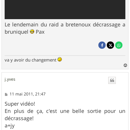
Le lendemain du raid a bretenoux décrassage a
bruniquel
Pax
va y avoir du changement
a
u
j.yves
t
M
11 mai 2011, 21:47
e
s
Super vidéo!
s
En plus de ça, c'est une belle sortie pour un
a
g
décrassage!
e
a+jy