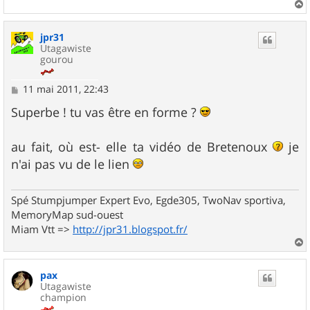
a
u
jpr31
t
Utagawiste
gourou
M
11 mai 2011, 22:43
e
s
Superbe ! tu vas être en forme ?
s
a
g
au fait, où est- elle ta vidéo de Bretenoux
je
e
n'ai pas vu de le lien
Spé Stumpjumper Expert Evo, Egde305, TwoNav sportiva,
MemoryMap sud-ouest
Miam Vtt =>
http://jpr31.blogspot.fr/
a
u
pax
t
Utagawiste
champion