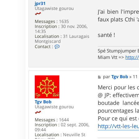
jpr31
a
Utagawiste gourou
n
J'ai bien l'imp
k
faux plats Cthi '
y
Messages :
1635
3
Inscription :
30 nov. 2006,
4
14:35
santé !
Localisation :
31 Lauragais
Montgiscard
C
Contact :
Spé Stumpjumper E
o
n
Miam Vtt =>
http:/
t
a
c
t
M
par
Tgv Bob
»
11
e
e
r
s
Merci pour les
j
s
@ JP: effective
p
a
r
g
Tgv Bob
boutade lancée
3
e
Utagawiste gourou
pourcentages l
1
Pour ce qui est 
Messages :
1644
Inscription :
02 sept. 2006,
http://vtt-les-
09:44
Localisation :
Neuville St