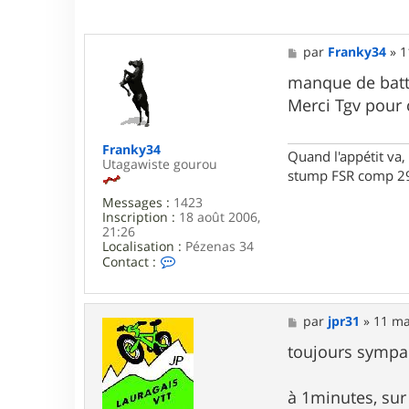
M
par
Franky34
»
1
e
s
manque de batte
s
Merci Tgv pour
a
g
e
Franky34
Quand l'appétit va, 
Utagawiste gourou
stump FSR comp 29
Messages :
1423
Inscription :
18 août 2006,
21:26
Localisation :
Pézenas 34
C
Contact :
o
n
t
a
M
par
jpr31
»
11 ma
c
e
t
s
toujours sympa 
e
s
r
a
F
g
à 1minutes, sur
r
e