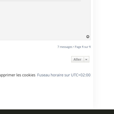
H
a
u
7 messages • Page
1
sur
1
t
Aller
upprimer les cookies
Fuseau horaire sur
UTC+02:00