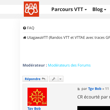
Parcours VTT
Blog
FAQ
UtagawaVTT (Randos VTT et VTTAE avec traces GP
Modérateur :
Modérateurs des Forums
Répondre
M
par
Tgv Bob
»
11
e
s
CR écourté par 
s
a
g
Tgv Bob