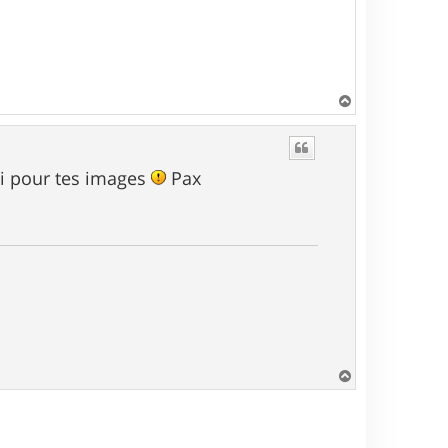
H
a
u
t
i pour tes images
Pax
H
a
u
t