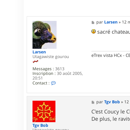
t
e
r
p
a
M
par
Larsen
»
12 m
x
e
s
sacré chateau
s
a
g
e
Larsen
eTrex vista HCx -
Utagawiste gourou
Messages :
3613
Inscription :
30 août 2005,
20:51
C
Contact :
o
n
t
a
M
par
Tgv Bob
»
12
c
e
t
s
C'est Coucy le 
e
s
De plus, le rav
r
a
L
g
Tgv Bob
a
e
Utagawiste gourou