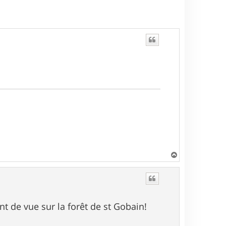
H
a
u
t
nt de vue sur la forêt de st Gobain!