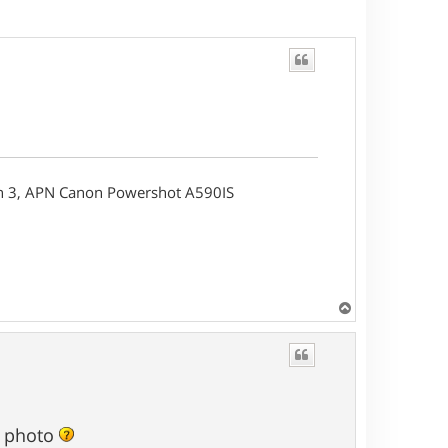
on 3, APN Canon Powershot A590IS
H
a
u
t
en photo