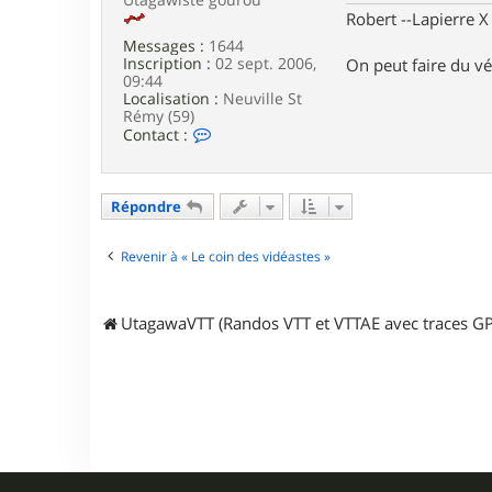
r
Robert --Lapierre 
s
Messages :
1644
e
Inscription :
02 sept. 2006,
On peut faire du vé
n
09:44
Localisation :
Neuville St
Rémy (59)
C
Contact :
o
n
t
a
Répondre
c
t
e
Revenir à « Le coin des vidéastes »
r
T
g
UtagawaVTT (Randos VTT et VTTAE avec traces GP
v
B
o
b