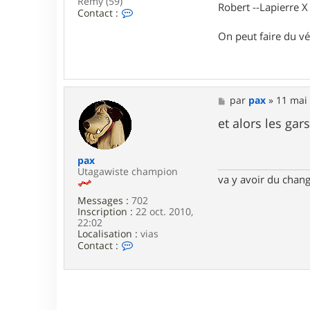
Rémy (59)
Robert --Lapierre 
C
Contact :
o
n
On peut faire du vé
t
a
c
t
e
M
par
pax
»
11 mai 
r
e
T
s
et alors les gar
g
s
v
a
B
g
o
pax
e
b
Utagawiste champion
va y avoir du cha
Messages :
702
Inscription :
22 oct. 2010,
22:02
Localisation :
vias
C
Contact :
o
n
t
a
c