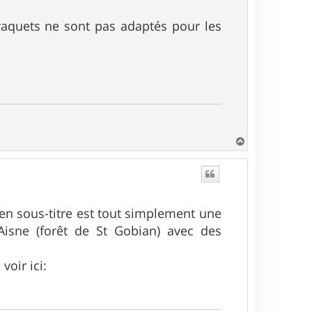
braquets ne sont pas adaptés pour les
H
a
u
t
 en sous-titre est tout simplement une
Aisne (forêt de St Gobian) avec des
voir ici: