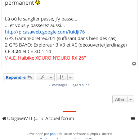
permanent
Là où le sanglier passe, j'y passe...
... et vous y passerez aussi...
http://picasaweb.google.com/luidji76
GPS GaminForetrex201 (suffisant dans bien des cas)
2 GPS BAYO: Exploreur 3 V3 et XC (découverte/jardinage)
CE 3.
24
et CE 3D 1.14
V.A.E. Haibike XDURO N'DURO RX 26"
a
u
Répondre
t
6 messages • Page
1
sur
1
Aller
UtagawaVTT (Randos VTT et VTTAE avec traces GPS)
Accueil forum
Développé par
phpBB
® Forum Software © phpBB Limited