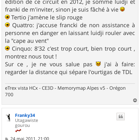
édition de ce circuit en 2012, je somme luidji et
franki de m'inviter, sinon je suis fâché à vie
Tertio j'amène le slip rouge
Quattro: j'accuse francki de non assistance à
personne en danger en laissant luidji rouler avec
la "cape au vent"
Cinquo: 8'32 c'est trop court, bien trop court ,
montrez nous tout !
Sur ce , je ne vous salue pas
j'ai à faire:
regarder la distance qui sépare l'ourtigas de TDL
eTrex vista HCx - CE3D - Memorymap Alpes v5 - Orégon
700
a
u
Franky34
t
Utagawiste
gourou
M
24 mai 2011, 21:00