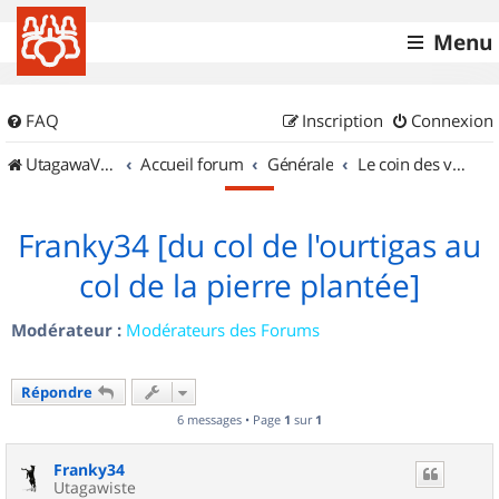
Menu
FAQ
Inscription
Connexion
UtagawaVTT (Randos VTT et VTTAE avec traces GPS)
Accueil forum
Générale
Le coin des vidéastes
Franky34 [du col de l'ourtigas au
col de la pierre plantée]
Modérateur :
Modérateurs des Forums
Répondre
6 messages • Page
1
sur
1
Franky34
Utagawiste