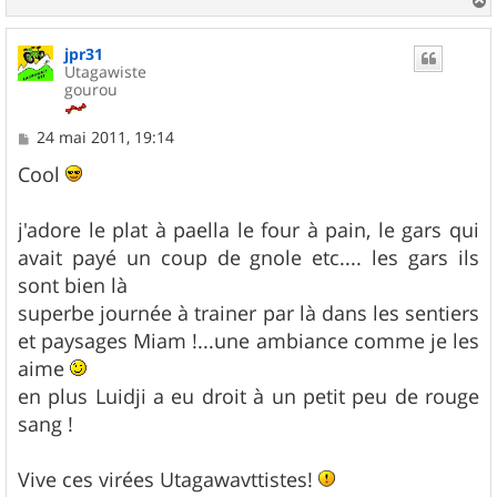
a
u
jpr31
t
Utagawiste
gourou
M
24 mai 2011, 19:14
e
s
Cool
s
a
g
j'adore le plat à paella le four à pain, le gars qui
e
avait payé un coup de gnole etc.... les gars ils
sont bien là
superbe journée à trainer par là dans les sentiers
et paysages Miam !...une ambiance comme je les
aime
en plus Luidji a eu droit à un petit peu de rouge
sang !
Vive ces virées Utagawavttistes!