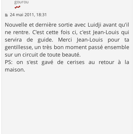
gourou
M
24 mai 2011, 18:31
e
s
Nouvelle et dernière sortie avec Luidji avant qu'il
s
ne rentre. C'est cette fois ci, c'est Jean-Louis qui
a
g
servira de guide. Merci Jean-Louis pour ta
e
gentillesse, un très bon moment passé ensemble
sur un circuit de toute beauté.
PS: on s'est gavé de cerises au retour à la
maison.