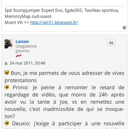
Spé Stumpjumper Expert Evo, Egde305, TwoNav sportiva,
MemoryMap sud-ouest
Miam Vtt =>
http://jpr31.blogspot.fr/
a
u
Larsen
t
Utagawiste
gourou
M
24 mai 2011, 20:48
e
s
Bon, je me permets de vous adresser de vives
s
protestations
a
g
Primo: Je peine à remonter le retard de
e
regardage de vidéo, que moins de 24h après
avoir vu la tante à Joe, vs en remettez une
nouvelle, c'est inadmissible de qui se moque-
ton?
Deuxio: j'exige à participer à une nouvelle