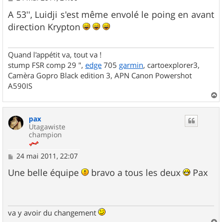
e
s
A 53'', Luidji s'est même envolé le poing en avant
s
direction Krypton
a
g
e
Quand l'appétit va, tout va !
stump FSR comp 29 ",
edge
705
garmin
, cartoexplorer3,
Camèra Gopro Black edition 3, APN Canon Powershot
A590IS
a
u
pax
t
Utagawiste
champion
M
24 mai 2011, 22:07
e
s
Une belle équipe
bravo a tous les deux
Pax
s
a
g
e
va y avoir du changement