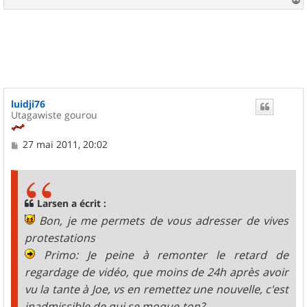
a
u
t
luidji76
Utagawiste gourou
M
27 mai 2011, 20:02
e
s
s
a
g
Larsen a écrit :
e
Bon, je me permets de vous adresser de vives
protestations
Primo: Je peine à remonter le retard de
regardage de vidéo, que moins de 24h après avoir
vu la tante à Joe, vs en remettez une nouvelle, c'est
inadmissible de qui se moque-ton?