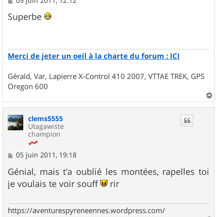
05 juin 2011, 12:12
e
s
Superbe
s
a
g
e
Merci de jeter un oeil à la charte du forum : ICI
Gérald, Var, Lapierre X-Control 410 2007, VTTAE TREK, GPS
Oregon 600
a
u
clems5555
t
Utagawiste
champion
M
05 juin 2011, 19:18
e
s
Génial, mais t'a oublié les montées, rapelles toi
s
je voulais te voir souff
rir
a
g
e
https://aventurespyreneennes.wordpress.com/