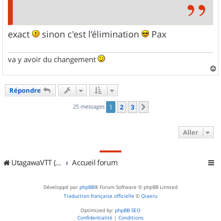
exact
sinon c'est l’élimination
Pax
va y avoir du changement
a
u
Répondre
t
25 messages
1
2
3
Suivant
Aller
UtagawaVTT (Randos VTT et VTTAE avec traces GPS)
Accueil forum
Développé par
phpBB
® Forum Software © phpBB Limited
Traduction française officielle
©
Qiaeru
Optimized by:
phpBB SEO
Confidentialité
|
Conditions