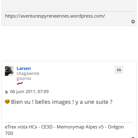
g
e
https://aventurespyreneennes.wordpress.com/
a
u
t
Larsen
Utagawiste
gourou
M
06 juin 2011, 07:09
e
s
Bien vu ! belles images ! y a une suite ?
s
a
g
e
eTrex vista HCx - CE3D - Memorymap Alpes v5 - Orégon
700