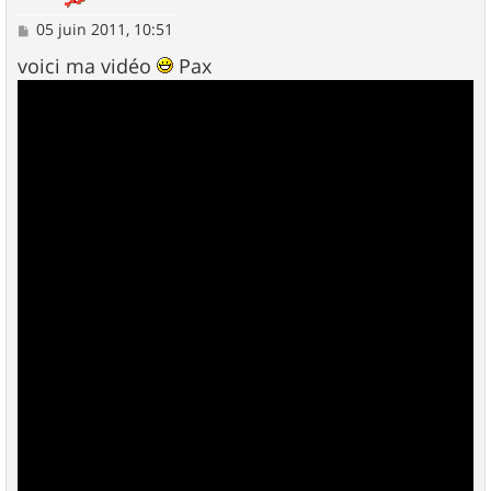
M
05 juin 2011, 10:51
e
s
voici ma vidéo
Pax
s
a
g
e