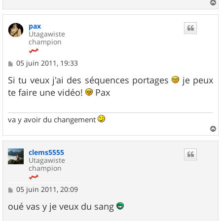
a
u
pax
t
Utagawiste
champion
M
05 juin 2011, 19:33
e
s
Si tu veux j'ai des séquences portages
je peux
s
te faire une vidéo!
Pax
a
g
e
va y avoir du changement
a
u
clems5555
t
Utagawiste
champion
M
05 juin 2011, 20:09
e
s
oué vas y je veux du sang
s
a