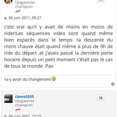
Utagawiste
champion
M
06 juin 2011, 09:27
e
s
c'est vrai qu'il y avait de moins en moins de
s
rider!Les séquences video sont quand même
a
g
bien espacés dans le temps :la descente du
e
mont chauve était quand même a plus de 9h de
ride du départ ,et j'avais passé la dernière porte
horaire depuis un petit moment c'était pas le cas
de tous le monde .Pax
va y avoir du changement
a
u
clems5555
t
Utagawiste
champion
M
06 juin 2011, 13:10