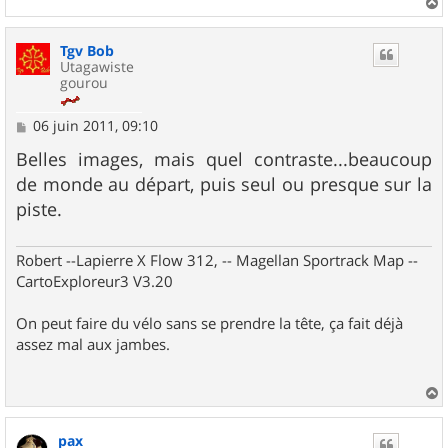
a
u
Tgv Bob
t
Utagawiste
gourou
M
06 juin 2011, 09:10
e
s
Belles images, mais quel contraste...beaucoup
s
de monde au départ, puis seul ou presque sur la
a
g
piste.
e
Robert --Lapierre X Flow 312, -- Magellan Sportrack Map --
CartoExploreur3 V3.20
On peut faire du vélo sans se prendre la tête, ça fait déjà
assez mal aux jambes.
a
u
pax
t