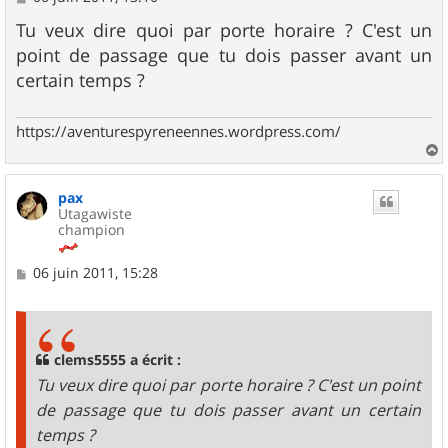
e
s
Tu veux dire quoi par porte horaire ? C'est un
s
point de passage que tu dois passer avant un
a
g
certain temps ?
e
https://aventurespyreneennes.wordpress.com/
a
u
pax
t
Utagawiste
champion
M
06 juin 2011, 15:28
e
s
s
a
g
clems5555 a écrit :
e
Tu veux dire quoi par porte horaire ? C'est un point
de passage que tu dois passer avant un certain
temps ?