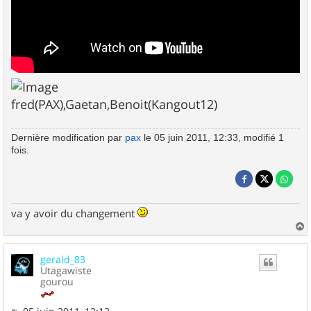
fred(PAX),Gaetan,Benoit(Kangout12)
Dernière modification par
pax
le 05 juin 2011, 12:33, modifié 1
fois.
va y avoir du changement
a
u
gerald_83
t
Utagawiste
gourou
M