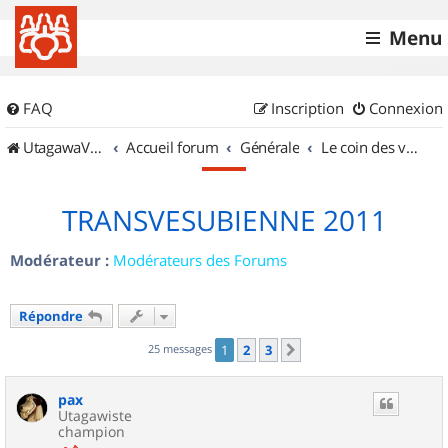
Menu
FAQ
Inscription
Connexion
UtagawaVTT (Randos VTT et VTTAE avec traces GPS)
Accueil forum
Générale
Le coin des vidéastes
TRANSVESUBIENNE 2011
Modérateur :
Modérateurs des Forums
Répondre
25 messages
1
2
3
Suivant
pax
Utagawiste
champion