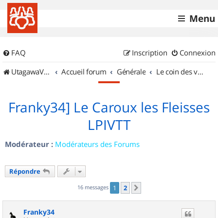
Menu
FAQ
Inscription
Connexion
UtagawaVTT (Randos VTT et VTTAE avec traces GPS)
Accueil forum
Générale
Le coin des vidéastes
Franky34] Le Caroux les Fleisses
LPIVTT
Modérateur :
Modérateurs des Forums
Répondre
16 messages
1
2
Suivant
Franky34