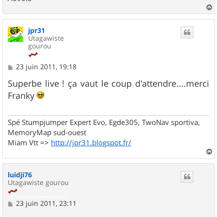
a
u
jpr31
t
Utagawiste
gourou
M
23 juin 2011, 19:18
e
s
Superbe live ! ça vaut le coup d'attendre....merci
s
Franky
a
g
e
Spé Stumpjumper Expert Evo, Egde305, TwoNav sportiva,
MemoryMap sud-ouest
Miam Vtt =>
http://jpr31.blogspot.fr/
a
u
luidji76
t
Utagawiste gourou
M
23 juin 2011, 23:11
e