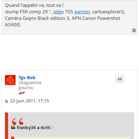
Quand l'appétit va, tout va !
stump FSR comp 29 ",
edge
705
garmin
, cartoexplorer3,
Camèra Gopro Black edition 3, APN Canon Powershot
A590IS
a
u
t
Tgv Bob
Utagawiste
gourou
M
23 juin 2011, 17:15
e
s
s
a
g
franky34 a écrit :
e