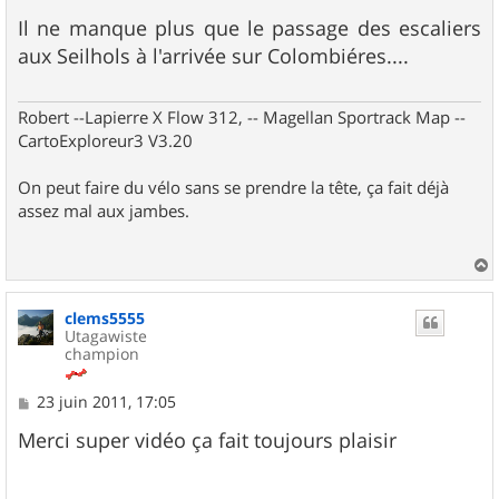
e
s
Il ne manque plus que le passage des escaliers
s
aux Seilhols à l'arrivée sur Colombiéres....
a
g
e
Robert --Lapierre X Flow 312, -- Magellan Sportrack Map --
CartoExploreur3 V3.20
On peut faire du vélo sans se prendre la tête, ça fait déjà
assez mal aux jambes.
a
u
clems5555
t
Utagawiste
champion
M
23 juin 2011, 17:05
e
s
Merci super vidéo ça fait toujours plaisir
s
a
g