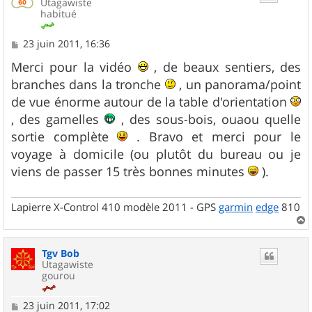
Utagawiste
habitué
M
23 juin 2011, 16:36
e
s
Merci pour la vidéo
, de beaux sentiers, des
s
branches dans la tronche
, un panorama/point
a
g
de vue énorme autour de la table d'orientation
e
, des gamelles
, des sous-bois, ouaou quelle
sortie complète
. Bravo et merci pour le
voyage à domicile (ou plutôt du bureau ou je
viens de passer 15 très bonnes minutes
).
Lapierre X-Control 410 modèle 2011 - GPS
garmin
edge
810
a
u
Tgv Bob
t
Utagawiste
gourou
M
23 juin 2011, 17:02