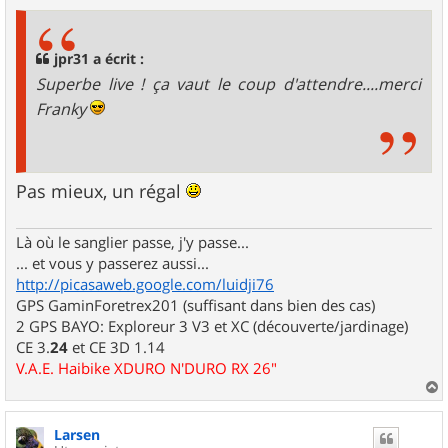
s
s
a
g
jpr31 a écrit :
e
Superbe live ! ça vaut le coup d'attendre....merci
Franky
Pas mieux, un régal
Là où le sanglier passe, j'y passe...
... et vous y passerez aussi...
http://picasaweb.google.com/luidji76
GPS GaminForetrex201 (suffisant dans bien des cas)
2 GPS BAYO: Exploreur 3 V3 et XC (découverte/jardinage)
CE 3.
24
et CE 3D 1.14
V.A.E. Haibike XDURO N'DURO RX 26"
a
u
Larsen
t