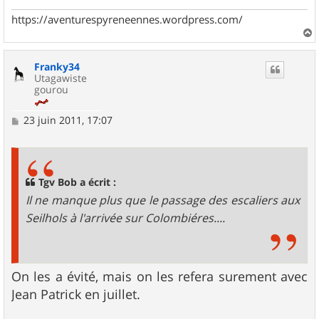
e
https://aventurespyreneennes.wordpress.com/
a
u
Franky34
t
Utagawiste
gourou
M
23 juin 2011, 17:07
e
s
s
a
g
Tgv Bob a écrit :
e
Il ne manque plus que le passage des escaliers aux
Seilhols à l'arrivée sur Colombiéres....
On les a évité, mais on les refera surement avec
Jean Patrick en juillet.