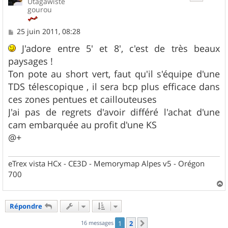
Utagawiste
gourou
M
25 juin 2011, 08:28
e
s
J'adore entre 5' et 8', c'est de très beaux
s
paysages !
a
g
Ton pote au short vert, faut qu'il s'équipe d'une
e
TDS télescopique , il sera bcp plus efficace dans
ces zones pentues et caillouteuses
J'ai pas de regrets d'avoir différé l'achat d'une
cam embarquée au profit d'une KS
@+
eTrex vista HCx - CE3D - Memorymap Alpes v5 - Orégon
700
a
u
Répondre
t
16 messages
1
2
Suivant