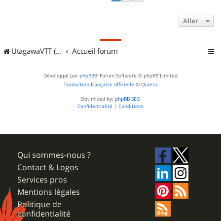
Aller
UtagawaVTT (Randos VTT et VTTAE avec traces GPS)
Accueil forum
Développé par
phpBB
® Forum Software © phpBB Limited
Traduction française officielle
©
Qiaeru
Optimized by:
phpBB SEO
Confidentialité
|
Conditions
Qui sommes-nous ?
Contact & Logos
Services pros
Mentions légales
Politique de
confidentialité