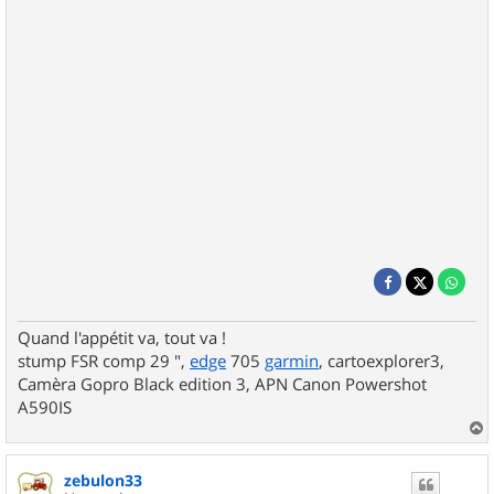
Quand l'appétit va, tout va !
stump FSR comp 29 ",
edge
705
garmin
, cartoexplorer3,
Camèra Gopro Black edition 3, APN Canon Powershot
A590IS
a
u
zebulon33
t