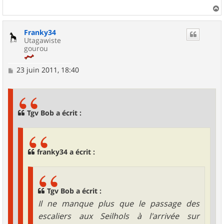
a
u
Franky34
t
Utagawiste
gourou
M
23 juin 2011, 18:40
e
s
s
a
g
Tgv Bob a écrit :
e
franky34 a écrit :
Tgv Bob a écrit :
Il ne manque plus que le passage des
escaliers aux Seilhols à l'arrivée sur