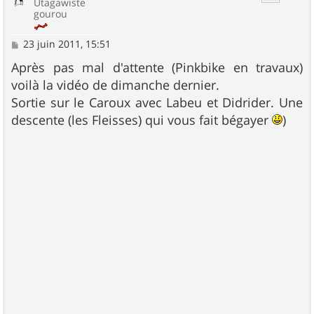
Utagawiste
gourou
M
23 juin 2011, 15:51
e
s
Après pas mal d'attente (Pinkbike en travaux)
s
voilà la vidéo de dimanche dernier.
a
g
Sortie sur le Caroux avec Labeu et Didrider. Une
e
descente (les Fleisses) qui vous fait bégayer
)