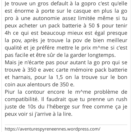
s
Je trouve un gros default à la gopro c'est qu'elle
s
est énorme à porte sur le casque en plus la go
a
g
pro à une autonomie assez limitée même si tu
e
peux acheter un pack batterie à 50 $ pour tenir
4h ce qui est beaucoup mieux est égal presque
la pov, après je trouve la pov de bien meilleur
qualité et je préfére mettre le prix m^me si c'est
pas facile et être sûr de la garder longtemps.
Mais je n'écarte pas pour autant la go pro qui se
trouve à 350 e avec carte mémoire pack batterie
et harnais, pour la 1,5 on la trouve sur le bon
coin aux alentours de 350 e.
Piur la contour encore le m^me problème de
compatibilité. Il faudrait que tu prenne un rush
juste de 10s du l'héberge sur free comme ça je
peux voir si j'arrive à la lire.
https://aventurespyreneennes.wordpress.com/