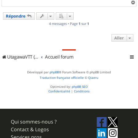
a
u
Répondre
t
4 messages • Page
1
sur
1
Aller
UtagawaVTT (Randos VTT et VTTAE avec traces GPS)
Accueil forum
Développé par
phpBB
® Forum Software © phpBB Limited
Traduction française officielle
©
Qiaeru
Optimized by:
phpBB SEO
Confidentialité
|
Conditions
Qui sommes-nous ?
Contact & Logos
Services pros