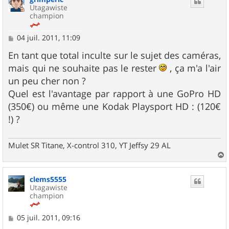
Utagawiste
champion
M
04 juil. 2011, 11:09
e
s
En tant que total inculte sur le sujet des caméras,
s
mais qui ne souhaite pas le rester
, ça m'a l'air
a
g
un peu cher non ?
e
Quel est l'avantage par rapport à une GoPro HD
(350€) ou même une Kodak Playsport HD : (120€
!) ?
Mulet SR Titane, X-control 310, YT Jeffsy 29 AL
a
u
clems5555
t
Utagawiste
champion
M
05 juil. 2011, 09:16
e