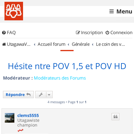
Menu
FAQ
Inscription
Connexion
UtagawaVTT (Randos VTT et VTTAE avec traces GPS)
Accueil forum
Générale
Le coin des vidéastes
Hésite ntre POV 1,5 et POV HD
Modérateur :
Modérateurs des Forums
Répondre
4 messages • Page
1
sur
1
clems5555
Utagawiste
champion