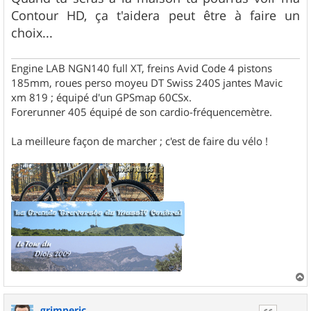
s
Contour HD, ça t'aidera peut être à faire un
a
g
choix...
e
Engine LAB NGN140 full XT, freins Avid Code 4 pistons
185mm, roues perso moyeu DT Swiss 240S jantes Mavic
xm 819 ; équipé d'un GPSmap 60CSx.
Forerunner 405 équipé de son cardio-fréquencemètre.
La meilleure façon de marcher ; c'est de faire du vélo !
a
u
grimperic
t