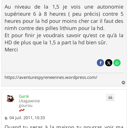
Au niveau de la 1,5 je vois une autonomie
supérieure 6 à 8 heures ( peu précis) contre 5
heures pour la hd pour moins cher car il faut des
nimh contre des pilles lithium pour la hd.
Et pour finir je voudrais savoir qu'est ce qu'à la
HD de plus que la 1,5 a part la hd bien sûr.
Merci
https://aventurespyreneennes.wordpress.com/
a
u
Garik
t
Utagawiste
gourou
M
04 juil. 2011, 10:33
e
s
Quand tu seras à la maison tu pourras voir ma