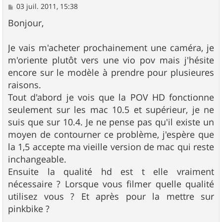
M
03 juil. 2011, 15:38
e
s
Bonjour,
s
a
g
Je vais m'acheter prochainement une caméra, je
e
m'oriente plutôt vers une vio pov mais j'hésite
encore sur le modèle à prendre pour plusieures
raisons.
Tout d'abord je vois que la POV HD fonctionne
seulement sur les mac 10.5 et supérieur, je ne
suis que sur 10.4. Je ne pense pas qu'il existe un
moyen de contourner ce problème, j'espère que
la 1,5 accepte ma vieille version de mac qui reste
inchangeable.
Ensuite la qualité hd est t elle vraiment
nécessaire ? Lorsque vous filmer quelle qualité
utilisez vous ? Et après pour la mettre sur
pinkbike ?