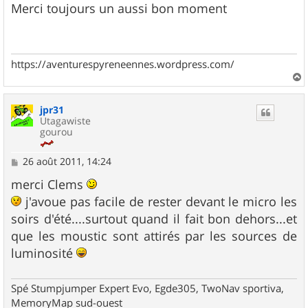
s
Merci toujours un aussi bon moment
s
a
g
e
https://aventurespyreneennes.wordpress.com/
a
u
jpr31
t
Utagawiste
gourou
M
26 août 2011, 14:24
e
s
merci Clems
s
j'avoue pas facile de rester devant le micro les
a
g
soirs d'été....surtout quand il fait bon dehors...et
e
que les moustic sont attirés par les sources de
luminosité
Spé Stumpjumper Expert Evo, Egde305, TwoNav sportiva,
MemoryMap sud-ouest