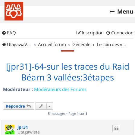
Menu
FAQ
Inscription
Connexion
UtagawaVTT (Randos VTT et VTTAE avec traces GPS)
Accueil forum
Générale
Le coin des vidéastes
[jpr31]-64-sur les traces du Raid
Béarn 3 vallées:3étapes
Modérateur :
Modérateurs des Forums
Répondre
5 messages • Page
1
sur
1
jpr31
Utagawiste