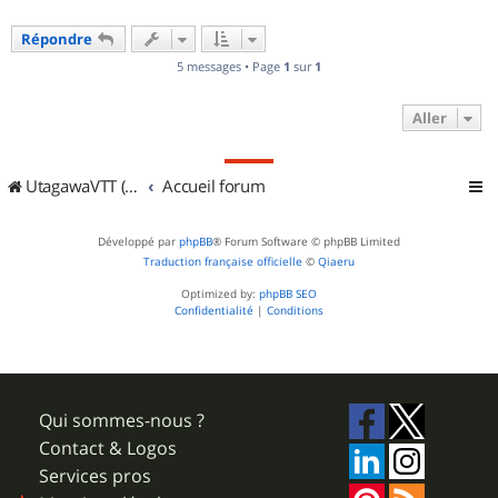
Répondre
5 messages • Page
1
sur
1
Aller
UtagawaVTT (Randos VTT et VTTAE avec traces GPS)
Accueil forum
Développé par
phpBB
® Forum Software © phpBB Limited
Traduction française officielle
©
Qiaeru
Optimized by:
phpBB SEO
Confidentialité
|
Conditions
Qui sommes-nous ?
Contact & Logos
Services pros