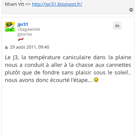
Miam Vtt =>
http://jpr31.blogspot.fr/
a
u
jpr31
t
Utagawiste
gourou
M
29 août 2011, 09:40
e
s
Le J3, la température caniculaire dans la plaine
s
nous a conduit à aller à la chasse aux cannettes
a
g
plutôt que de fondre sans plaisir sous le soleil..
e
nous avons donc écourté l'étape...