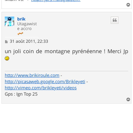
a
u
brik
t
Utagawist
e accro
M
31 août 2011, 22:33
e
s
un joli coin de montagne pyrénéenne ! Merci Jp
s
a
g
e
http://www.brikiroule.com
-
http://picasaweb.google.com/Brikleyeti
-
http://vimeo.com/brikleyeti/videos
Gps : Ign Top 25
a
u
t