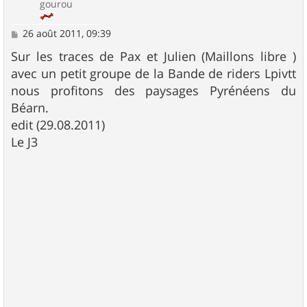
gourou
M
26 août 2011, 09:39
e
s
Sur les traces de Pax et Julien (Maillons libre )
s
avec un petit groupe de la Bande de riders Lpivtt
a
g
nous profitons des paysages Pyrénéens du
e
Béarn.
edit (29.08.2011)
Le J3