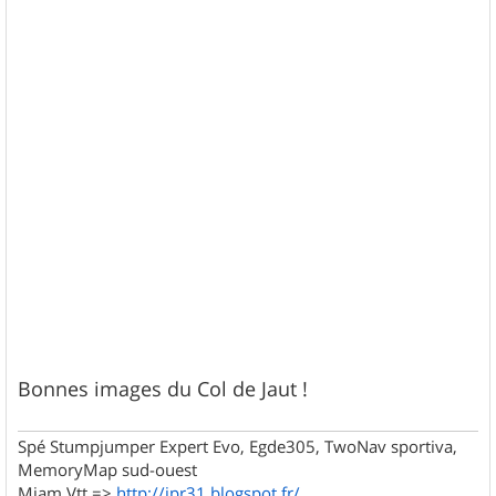
Bonnes images du Col de Jaut !
Spé Stumpjumper Expert Evo, Egde305, TwoNav sportiva,
MemoryMap sud-ouest
Miam Vtt =>
http://jpr31.blogspot.fr/