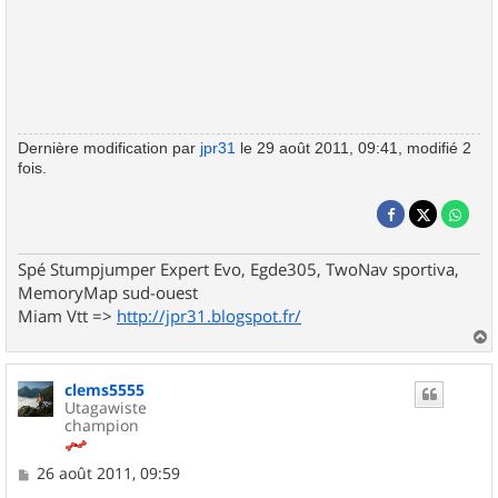
Dernière modification par
jpr31
le 29 août 2011, 09:41, modifié 2
fois.
Spé Stumpjumper Expert Evo, Egde305, TwoNav sportiva,
MemoryMap sud-ouest
Miam Vtt =>
http://jpr31.blogspot.fr/
a
u
clems5555
t
Utagawiste
champion
M
26 août 2011, 09:59
e