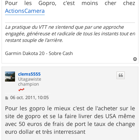
Pour les Gopro, c'est moins cher chez
a
g
ActionsCamera
e
La pratique du VTT ne s'entend que par une approche
engagée, généreuse et radicale de tous les instants tout en
restant souple de l'arrière
.
Garmin Dakota 20 - Sobre Cash
a
u
clems5555
t
Utagawiste
champion
M
06 oct. 2011, 10:05
e
s
Pour les gopro le mieux c'est de l'acheter sur le
s
site de gopro et se la faire livrer des USA même
a
g
avec 50 euros de frais de port le taux de change
e
euro dollar et très interressant