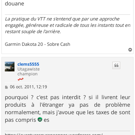
douane
La pratique du VTT ne s'entend que par une approche
engagée, généreuse et radicale de tous les instants tout en
restant souple de l'arrière
.
Garmin Dakota 20 - Sobre Cash
a
u
clems5555
t
Utagawiste
champion
M
06 oct. 2011, 12:19
e
s
pourquoi ? c'est pas interdit ? si il livrent leur
s
produits à l'étranger ya pas de problème
a
g
normalement, mais j'avoue que les taxes de sont
e
pas compris
es
https://aventurespyreneennes.wordpress.com/