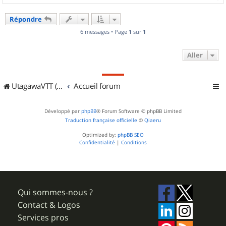
a
u
Répondre
t
6 messages • Page
1
sur
1
Aller
UtagawaVTT (Randos VTT et VTTAE avec traces GPS)
Accueil forum
Développé par
phpBB
® Forum Software © phpBB Limited
Traduction française officielle
©
Qiaeru
Optimized by:
phpBB SEO
Confidentialité
|
Conditions
Qui sommes-nous ?
Contact & Logos
Services pros