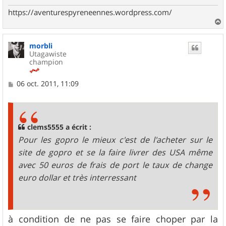
https://aventurespyreneennes.wordpress.com/
a
u
morbli
t
Utagawiste
champion
M
06 oct. 2011, 11:09
e
s
s
a
g
clems5555 a écrit :
e
Pour les gopro le mieux c'est de l'acheter sur le
site de gopro et se la faire livrer des USA même
avec 50 euros de frais de port le taux de change
euro dollar et très interressant
à condition de ne pas se faire choper par la