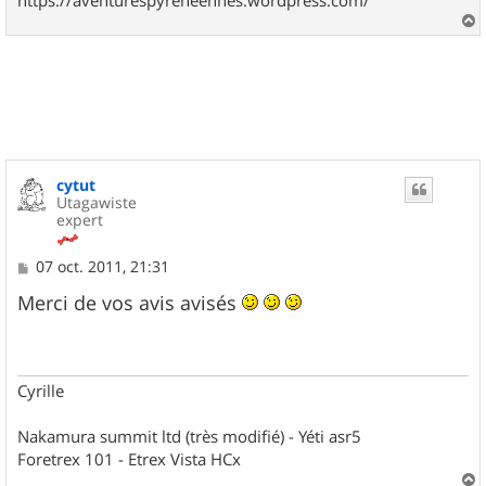
a
u
t
cytut
Utagawiste
expert
M
07 oct. 2011, 21:31
e
s
Merci de vos avis avisés
s
a
g
e
Cyrille
Nakamura summit ltd (très modifié) - Yéti asr5
Foretrex 101 - Etrex Vista HCx