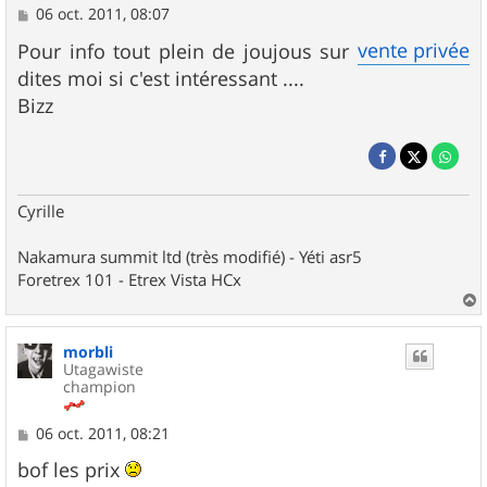
M
06 oct. 2011, 08:07
e
s
vente privée
Pour info tout plein de joujous sur
s
dites moi si c'est intéressant ....
a
g
Bizz
e
Cyrille
Nakamura summit ltd (très modifié) - Yéti asr5
Foretrex 101 - Etrex Vista HCx
a
u
morbli
t
Utagawiste
champion
M
06 oct. 2011, 08:21
e
s
bof les prix
s