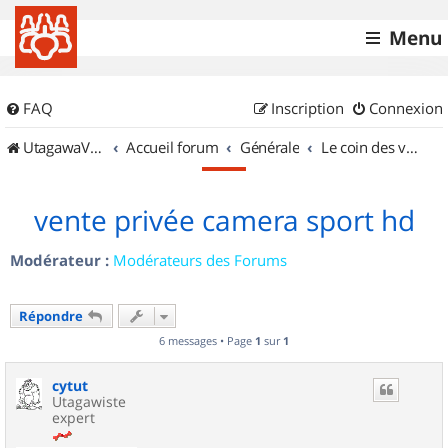
Menu
FAQ
Inscription
Connexion
UtagawaVTT (Randos VTT et VTTAE avec traces GPS)
Accueil forum
Générale
Le coin des vidéastes
vente privée camera sport hd
Modérateur :
Modérateurs des Forums
Répondre
6 messages • Page
1
sur
1
cytut
Utagawiste
expert