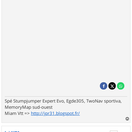
Spé Stumpjumper Expert Evo, Egde305, TwoNav sportiva,
MemoryMap sud-ouest
Miam Vtt =>
http://jpr31.blogspot.fr/
a
u