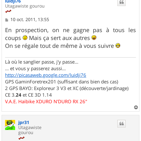
luidji76
t
Utagawiste gourou
M
10 oct. 2011, 13:55
e
s
En prospection, on ne gagne pas à tous les
s
coups
Mais ça sert aux autres
a
g
On se régale tout de même à vous suivre
e
Là où le sanglier passe, j'y passe...
... et vous y passerez aussi...
http://picasaweb.google.com/luidji76
GPS GaminForetrex201 (suffisant dans bien des cas)
2 GPS BAYO: Exploreur 3 V3 et XC (découverte/jardinage)
CE 3.
24
et CE 3D 1.14
V.A.E. Haibike XDURO N'DURO RX 26"
a
u
jpr31
t
Utagawiste
gourou