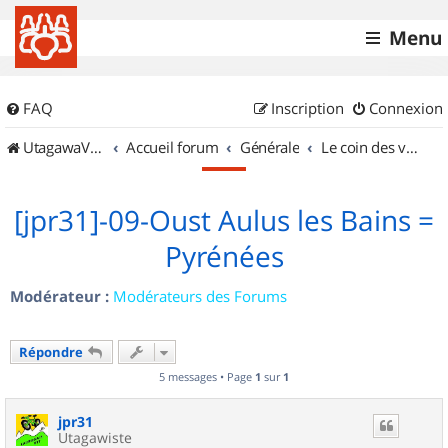
Menu
FAQ
Inscription
Connexion
UtagawaVTT (Randos VTT et VTTAE avec traces GPS)
Accueil forum
Générale
Le coin des vidéastes
[jpr31]-09-Oust Aulus les Bains =
Pyrénées
Modérateur :
Modérateurs des Forums
Répondre
5 messages • Page
1
sur
1
jpr31
Utagawiste