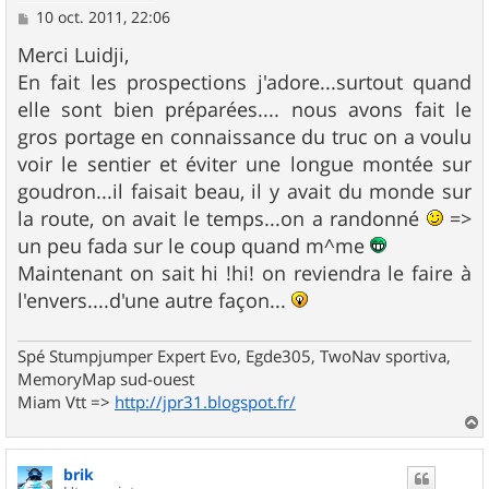
M
10 oct. 2011, 22:06
e
s
Merci Luidji,
s
En fait les prospections j'adore...surtout quand
a
g
elle sont bien préparées.... nous avons fait le
e
gros portage en connaissance du truc on a voulu
voir le sentier et éviter une longue montée sur
goudron...il faisait beau, il y avait du monde sur
la route, on avait le temps...on a randonné
=>
un peu fada sur le coup quand m^me
Maintenant on sait hi !hi! on reviendra le faire à
l'envers....d'une autre façon...
Spé Stumpjumper Expert Evo, Egde305, TwoNav sportiva,
MemoryMap sud-ouest
Miam Vtt =>
http://jpr31.blogspot.fr/
a
u
brik
t