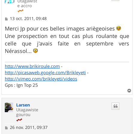
Utagawist
e accro
M
13 oct. 2011, 09:48
e
s
Merci Jp pour ces belles images ariègeoises
s
Une prospection en tout cas plus roulante que
a
g
celle que j'avais faite en septembre vers
e
Nérassol...
http://www.brikiroule.com
-
http://picasaweb.google.com/Brikleyeti
-
http://vimeo.com/brikleyeti/videos
Gps : Ign Top 25
a
u
Larsen
t
Utagawiste
gourou
M
26 nov. 2011, 09:37
e