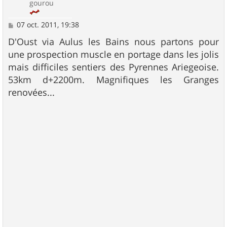
gourou
M
07 oct. 2011, 19:38
e
s
D'Oust via Aulus les Bains nous partons pour
s
une prospection muscle en portage dans les jolis
a
g
mais difficiles sentiers des Pyrennes Ariegeoise.
e
53km d+2200m. Magnifiques les Granges
renovées...