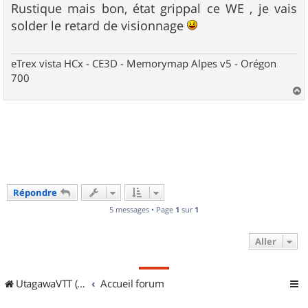
s
Rustique mais bon, état grippal ce WE , je vais
s
solder le retard de visionnage
a
g
e
eTrex vista HCx - CE3D - Memorymap Alpes v5 - Orégon
700
a
u
t
Répondre
5 messages • Page
1
sur
1
Aller
UtagawaVTT (Randos VTT et VTTAE avec traces GPS)
Accueil forum