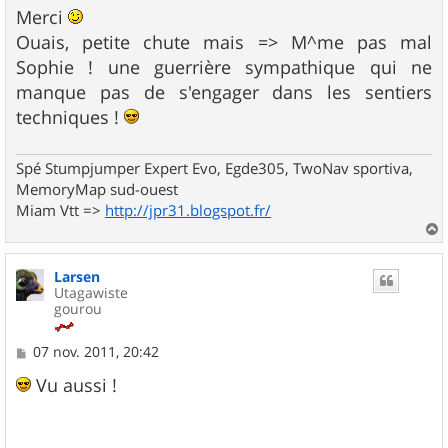
s
Merci
s
Ouais, petite chute mais => M^me pas mal
a
g
Sophie ! une guerrière sympathique qui ne
e
manque pas de s'engager dans les sentiers
techniques !
Spé Stumpjumper Expert Evo, Egde305, TwoNav sportiva,
MemoryMap sud-ouest
Miam Vtt =>
http://jpr31.blogspot.fr/
a
u
Larsen
t
Utagawiste
gourou
M
07 nov. 2011, 20:42
e
s
Vu aussi !
s
a
g
e