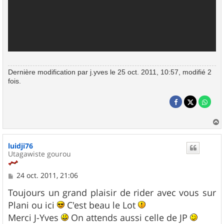
Dernière modification par
j.yves
le 25 oct. 2011, 10:57, modifié 2
fois.
a
u
luidji76
t
Utagawiste gourou
M
24 oct. 2011, 21:06
e
s
Toujours un grand plaisir de rider avec vous sur
s
Plani ou ici
C'est beau le Lot
a
g
Merci J-Yves
On attends aussi celle de JP
e