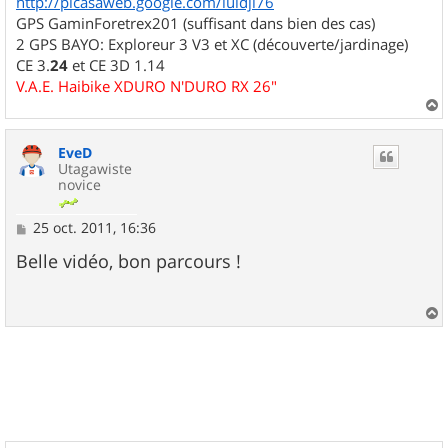
http://picasaweb.google.com/luidji76
GPS GaminForetrex201 (suffisant dans bien des cas)
2 GPS BAYO: Exploreur 3 V3 et XC (découverte/jardinage)
CE 3.
24
et CE 3D 1.14
V.A.E. Haibike XDURO N'DURO RX 26"
a
u
EveD
t
Utagawiste
novice
M
25 oct. 2011, 16:36
e
s
Belle vidéo, bon parcours !
s
a
g
e
a
u
t