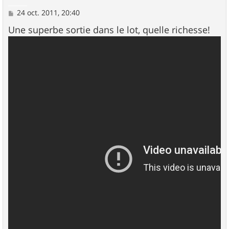
M
24 oct. 2011, 20:40
e
s
Une superbe sortie dans le lot, quelle richesse!
s
a
g
e