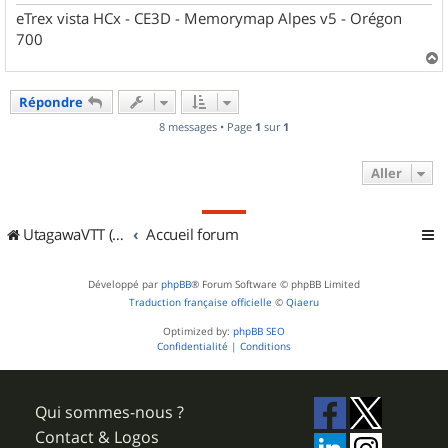
eTrex vista HCx - CE3D - Memorymap Alpes v5 - Orégon
700
a
u
Répondre
t
8 messages • Page
1
sur
1
Aller
UtagawaVTT (Randos VTT et VTTAE avec traces GPS)
Accueil forum
Développé par
phpBB
® Forum Software © phpBB Limited
Traduction française officielle
©
Qiaeru
Optimized by:
phpBB SEO
Confidentialité
|
Conditions
Qui sommes-nous ?
Contact & Logos