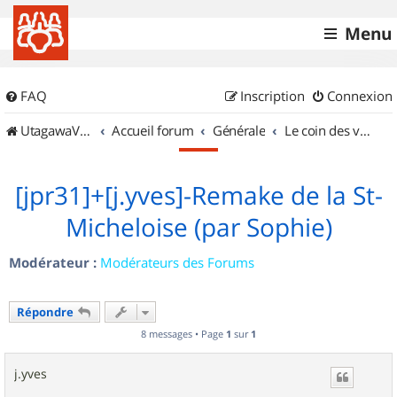
Menu
FAQ
Inscription
Connexion
UtagawaVTT (Randos VTT et VTTAE avec traces GPS)
Accueil forum
Générale
Le coin des vidéastes
[jpr31]+[j.yves]-Remake de la St-
Micheloise (par Sophie)
Modérateur :
Modérateurs des Forums
Répondre
8 messages • Page
1
sur
1
j.yves