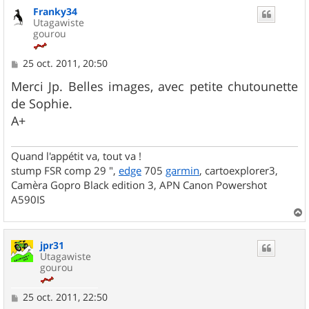
Franky34
Utagawiste
gourou
M
25 oct. 2011, 20:50
e
s
Merci Jp. Belles images, avec petite chutounette
s
de Sophie.
a
g
A+
e
Quand l'appétit va, tout va !
stump FSR comp 29 ",
edge
705
garmin
, cartoexplorer3,
Camèra Gopro Black edition 3, APN Canon Powershot
A590IS
a
u
jpr31
t
Utagawiste
gourou
M
25 oct. 2011, 22:50
e