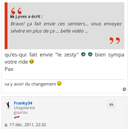
s
s
a
g
j.yves a écrit :
e
Bravo! ça fait envie ces sentiers... vous envoyez
sévère en plus de ça ... belle vidéo ...
qu'es-qui fait envie "le zesty"
bien sympa
votre ride
Pax
va y avoir du changement
a
u
Franky34
t
Utagawiste
gourou
M
17 déc. 2011, 22:32
e