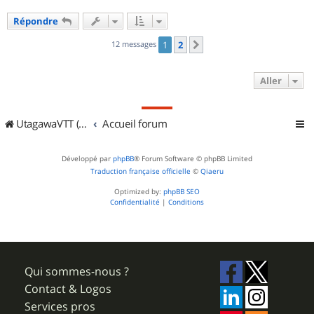
a
u
Répondre
t
12 messages
1
2
Suivant
Aller
UtagawaVTT (Randos VTT et VTTAE avec traces GPS)
Accueil forum
Développé par
phpBB
® Forum Software © phpBB Limited
Traduction française officielle
©
Qiaeru
Optimized by:
phpBB SEO
Confidentialité
|
Conditions
Qui sommes-nous ?
Contact & Logos
Services pros