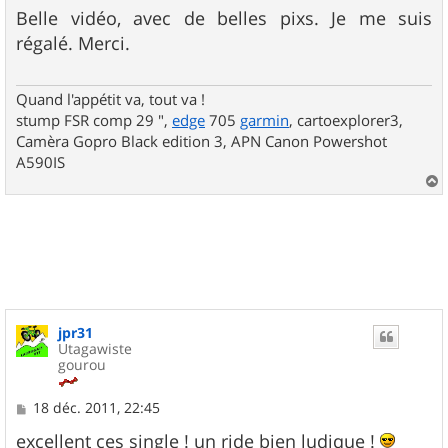
s
Belle vidéo, avec de belles pixs. Je me suis
s
régalé. Merci.
a
g
e
Quand l'appétit va, tout va !
stump FSR comp 29 ",
edge
705
garmin
, cartoexplorer3,
Camèra Gopro Black edition 3, APN Canon Powershot
A590IS
a
u
t
jpr31
Utagawiste
gourou
M
18 déc. 2011, 22:45
e
s
excellent ces single ! un ride bien ludique !