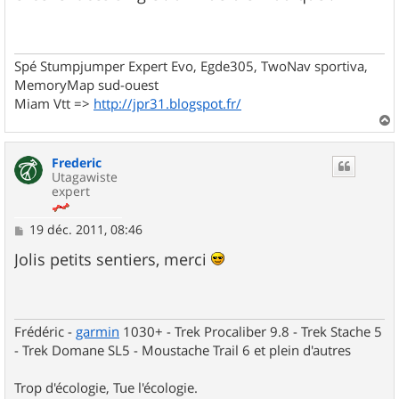
s
a
g
e
Spé Stumpjumper Expert Evo, Egde305, TwoNav sportiva,
MemoryMap sud-ouest
Miam Vtt =>
http://jpr31.blogspot.fr/
a
u
Frederic
t
Utagawiste
expert
M
19 déc. 2011, 08:46
e
s
Jolis petits sentiers, merci
s
a
g
e
Frédéric -
garmin
1030+ - Trek Procaliber 9.8 - Trek Stache 5
- Trek Domane SL5 - Moustache Trail 6 et plein d'autres
Trop d'écologie, Tue l'écologie.