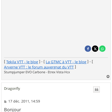
[
] - [
] - [
Tekila VTT - le blog
La GTMC à VTT - le blog
]
Arverne VTT : le forum auvergnat du VTT
Stumpjumper EVO Carbone - Etrex Vista Hcx
a
u
Dragonfly
t
M
17 déc. 2011, 14:59
e
s
Bonjour