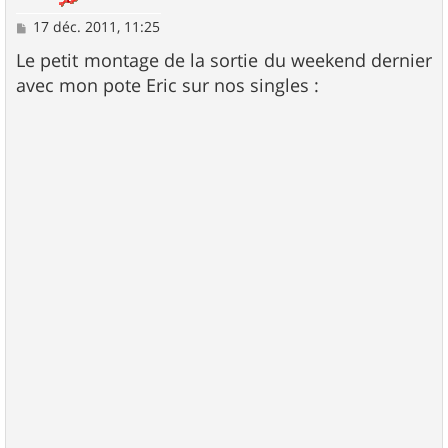
M
17 déc. 2011, 11:25
e
s
Le petit montage de la sortie du weekend dernier
s
avec mon pote Eric sur nos singles :
a
g
e