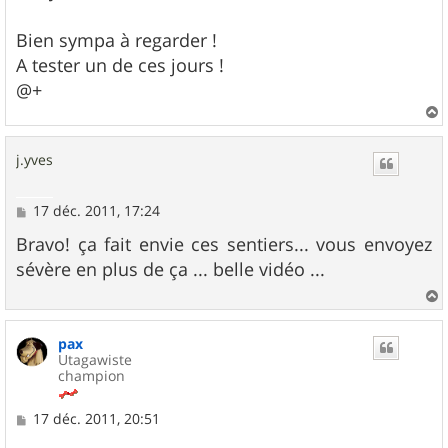
s
a
g
Bien sympa à regarder !
e
A tester un de ces jours !
@+
a
u
j.yves
t
M
17 déc. 2011, 17:24
e
s
Bravo! ça fait envie ces sentiers... vous envoyez
s
sévère en plus de ça ... belle vidéo ...
a
g
e
a
u
pax
t
Utagawiste
champion
M
17 déc. 2011, 20:51
e