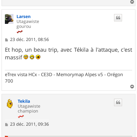
a
u
Larsen
t
Utagawiste
gourou
M
23 déc. 2011, 08:56
e
s
Et hop, un beau trip, avec Tékila à l'attaque, c'est
s
massif
a
g
e
eTrex vista HCx - CE3D - Memorymap Alpes v5 - Orégon
700
a
u
Tekila
t
Utagawiste
champion
M
23 déc. 2011, 09:36
e
s