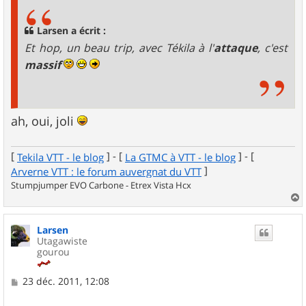
s
a
g
Larsen a écrit :
e
Et hop, un beau trip, avec Tékila à l'
attaque
, c'est
massif
ah, oui, joli
[
] - [
] - [
Tekila VTT - le blog
La GTMC à VTT - le blog
]
Arverne VTT : le forum auvergnat du VTT
Stumpjumper EVO Carbone - Etrex Vista Hcx
a
u
Larsen
t
Utagawiste
gourou
M
23 déc. 2011, 12:08
e
s