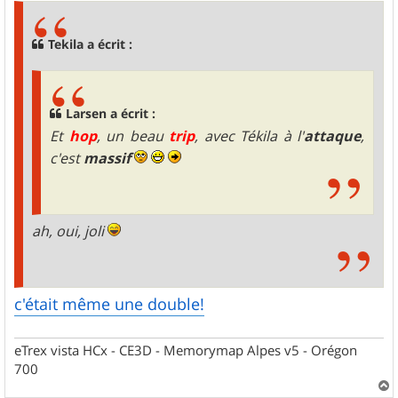
s
a
g
Tekila a écrit :
e
Larsen a écrit :
Et
hop
, un beau
trip
, avec Tékila à l'
attaque
,
c'est
massif
ah, oui, joli
c'était même une double!
eTrex vista HCx - CE3D - Memorymap Alpes v5 - Orégon
700