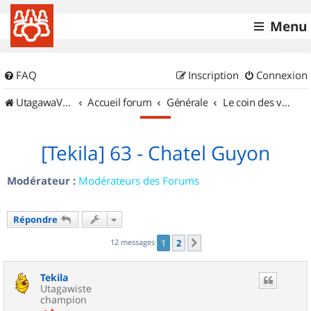
Menu
FAQ
Inscription
Connexion
UtagawaVTT (Randos VTT et VTTAE avec traces GPS)
Accueil forum
Générale
Le coin des vidéastes
[Tekila] 63 - Chatel Guyon
Modérateur :
Modérateurs des Forums
Répondre
12 messages
1
2
Suivant
Tekila
Utagawiste
champion