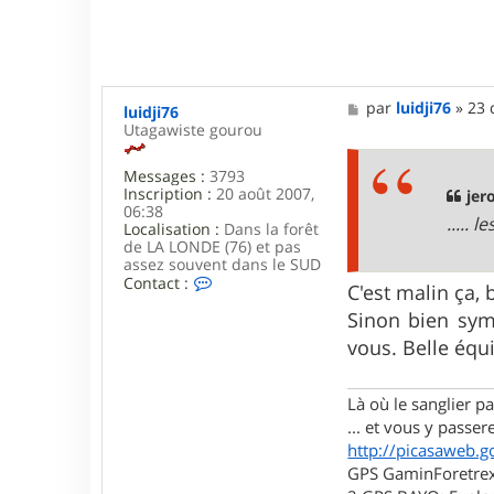
M
par
luidji76
»
23 
luidji76
e
Utagawiste gourou
s
s
Messages :
3793
a
Inscription :
20 août 2007,
g
jer
06:38
e
..... 
Localisation :
Dans la forêt
de LA LONDE (76) et pas
assez souvent dans le SUD
C
Contact :
C'est malin ça,
o
n
Sinon bien symp
t
vous. Belle éq
a
c
t
Là où le sanglier pas
e
r
... et vous y passere
l
http://picasaweb.g
u
GPS GaminForetrex2
i
d