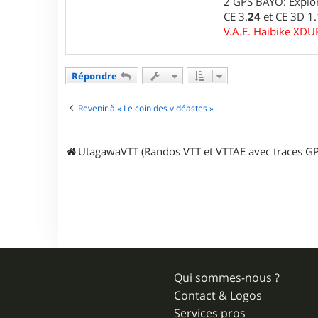
2 GPS BAYO: Explor
j
CE 3.
24
et CE 3D 1
i
V.A.E. Haibike XD
7
6
Répondre
Revenir à « Le coin des vidéastes »
UtagawaVTT (Randos VTT et VTTAE avec traces GP
Qui sommes-nous ?
Contact & Logos
Services pros