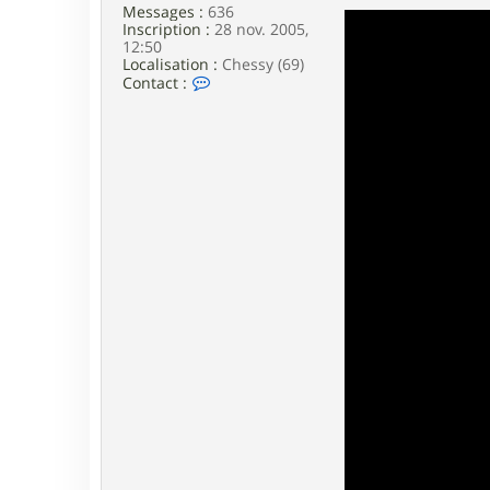
e
Messages :
636
Inscription :
28 nov. 2005,
12:50
Localisation :
Chessy (69)
C
Contact :
o
n
t
a
c
t
e
r
j
e
r
o
m
e
c