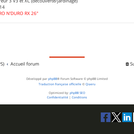
eur 3 V3 et XC (découverte/jardinage)
.14
URO N'DURO RX 26"
S)
Accueil forum
S
Développé par
phpBB
® Forum Software © phpBB Limited
Traduction française officielle
©
Qiaeru
Optimized by:
phpBB SEO
Confidentialité
|
Conditions