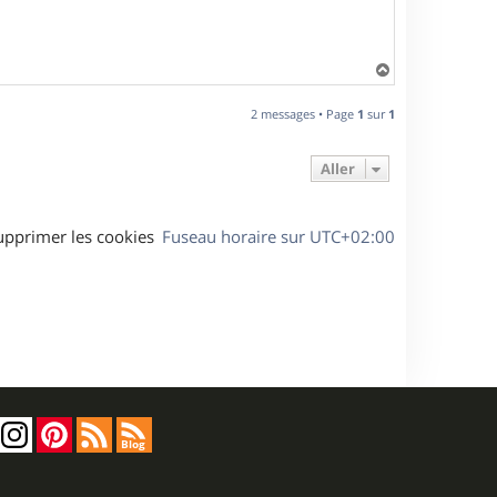
H
a
u
2 messages • Page
1
sur
1
t
Aller
upprimer les cookies
Fuseau horaire sur
UTC+02:00