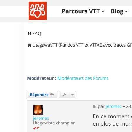
Parcours VTT
Blog
FAQ
UtagawaVTT (Randos VTT et VTTAE avec traces GP
Modérateur :
Modérateurs des Forums
Répondre
M
par
jeromec
»
23
e
s
En ce moment ch
jeromec
s
Utagawiste champion
en plus de mond
a
g