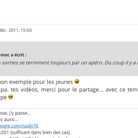
déc. 2011, 15:03
omec a écrit :
les sorties se terminent toujours par un apéro. Du coup il y a 
 bon exemple pour les jeunes
a. tes vidéos, merci pour le partage... avec ce temp
uipe
se, j'y passe...
z aussi...
oogle.com/luidji76
01 (suffisant dans bien des cas)