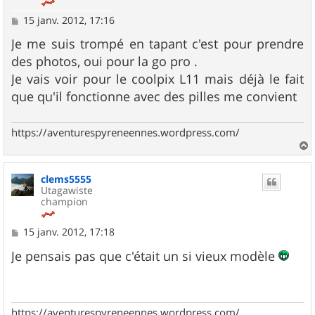
M
15 janv. 2012, 17:16
e
s
Je me suis trompé en tapant c'est pour prendre
s
des photos, oui pour la go pro .
a
g
Je vais voir pour le coolpix L11 mais déjà le fait
e
que qu'il fonctionne avec des pilles me convient
https://aventurespyreneennes.wordpress.com/
a
u
clems5555
t
Utagawiste
champion
M
15 janv. 2012, 17:18
e
s
Je pensais pas que c'était un si vieux modèle
s
a
g
e
https://aventurespyreneennes.wordpress.com/