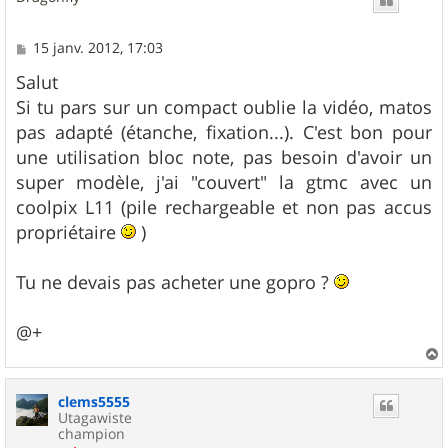
M
15 janv. 2012, 17:03
e
s
Salut
s
Si tu pars sur un compact oublie la vidéo, matos
a
g
pas adapté (étanche, fixation...). C'est bon pour
e
une utilisation bloc note, pas besoin d'avoir un
super modèle, j'ai "couvert" la gtmc avec un
coolpix L11 (pile rechargeable et non pas accus
propriétaire
)
Tu ne devais pas acheter une gopro ?
@+
a
u
clems5555
t
Utagawiste
champion