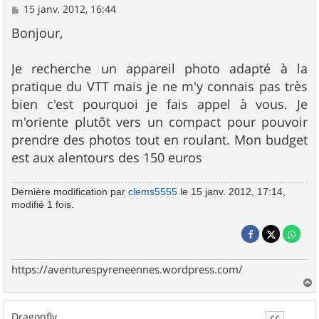
M
15 janv. 2012, 16:44
e
s
Bonjour,
s
a
g
Je recherche un appareil photo adapté à la
e
pratique du VTT mais je ne m'y connais pas très
bien c'est pourquoi je fais appel à vous. Je
m'oriente plutôt vers un compact pour pouvoir
prendre des photos tout en roulant. Mon budget
est aux alentours des 150 euros
Dernière modification par
clems5555
le 15 janv. 2012, 17:14,
modifié 1 fois.
https://aventurespyreneennes.wordpress.com/
a
u
Dragonfly
t