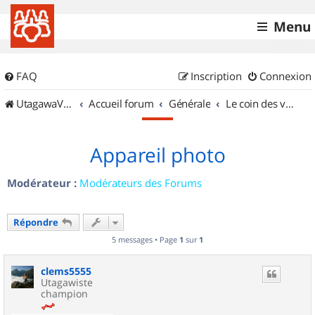
Menu
FAQ
Inscription
Connexion
UtagawaVTT (Randos VTT et VTTAE avec traces GPS)
Accueil forum
Générale
Le coin des vidéastes
Appareil photo
Modérateur :
Modérateurs des Forums
Répondre
5 messages • Page
1
sur
1
clems5555
Utagawiste
champion