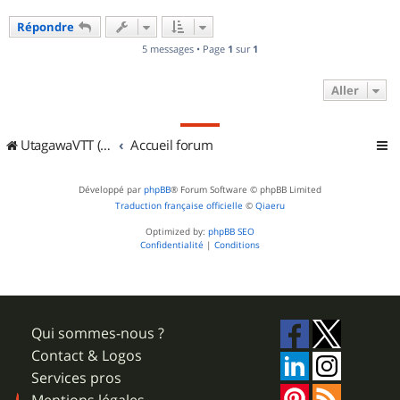
Répondre
5 messages • Page
1
sur
1
Aller
UtagawaVTT (Randos VTT et VTTAE avec traces GPS)
Accueil forum
Développé par
phpBB
® Forum Software © phpBB Limited
Traduction française officielle
©
Qiaeru
Optimized by:
phpBB SEO
Confidentialité
|
Conditions
Qui sommes-nous ?
Contact & Logos
Services pros