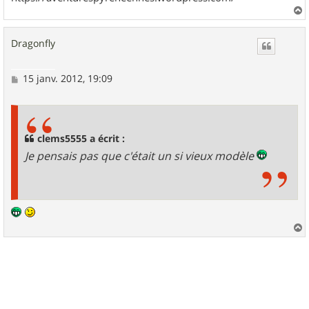
a
u
Dragonfly
t
M
15 janv. 2012, 19:09
e
s
s
a
g
clems5555 a écrit :
e
Je pensais pas que c'était un si vieux modèle
a
u
t