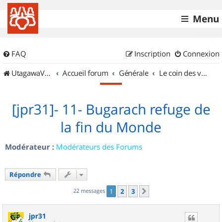
Menu
FAQ
Inscription
Connexion
UtagawaVTT (Randos VTT et VTTAE avec traces GPS)
Accueil forum
Générale
Le coin des vidéastes
[jpr31]- 11- Bugarach refuge de
la fin du Monde
Modérateur :
Modérateurs des Forums
Répondre
22 messages
1
2
3
Suivant
jpr31