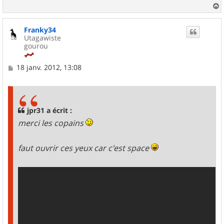
a
u
Franky34
t
Utagawiste
gourou
M
18 janv. 2012, 13:08
e
s
s
a
g
jpr31 a écrit :
e
merci les copains
faut ouvrir ces yeux car c'est space