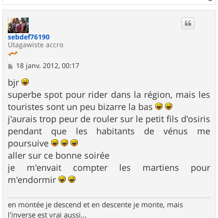
a
u
t
sebdef76190
Utagawiste accro
M
18 janv. 2012, 00:17
e
s
bjr
s
superbe spot pour rider dans la région, mais les
a
g
touristes sont un peu bizarre la bas
e
j'aurais trop peur de rouler sur le petit fils d'osiris
pendant que les habitants de vénus me
poursuive
aller sur ce bonne soirée
je m'envait compter les martiens pour
m'endormir
en montée je descend et en descente je monte, mais
l'inverse est vrai aussi...