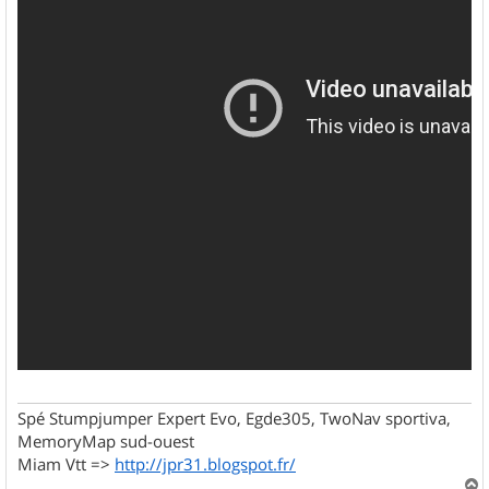
Spé Stumpjumper Expert Evo, Egde305, TwoNav sportiva,
MemoryMap sud-ouest
Miam Vtt =>
http://jpr31.blogspot.fr/