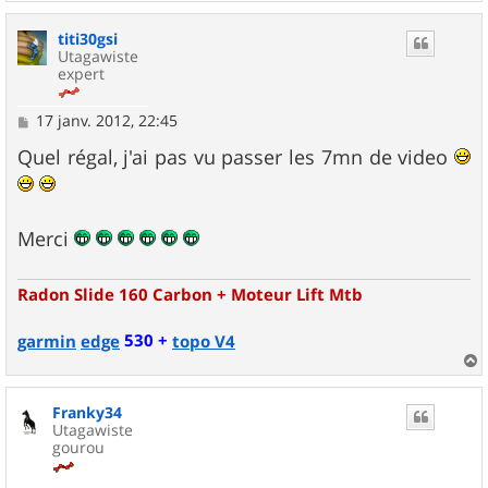
a
u
titi30gsi
t
Utagawiste
expert
M
17 janv. 2012, 22:45
e
s
Quel régal, j'ai pas vu passer les 7mn de video
s
a
g
e
Merci
Radon Slide 160 Carbon + Moteur Lift Mtb
530 +
garmin
edge
topo V4
a
u
Franky34
t
Utagawiste
gourou