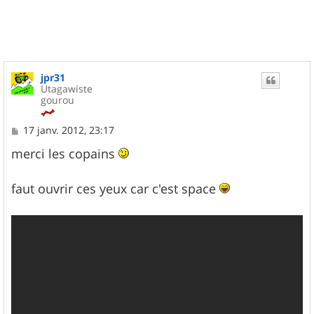
t
jpr31
Utagawiste
gourou
M
17 janv. 2012, 23:17
e
s
merci les copains
s
a
g
faut ouvrir ces yeux car c'est space
e