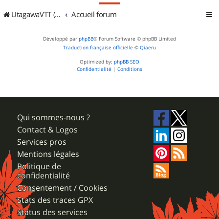
UtagawaVTT (Randos VTT et VTTAE avec traces GPS)
Accueil forum
Développé par
phpBB
® Forum Software © phpBB Limited
Traduction française officielle
©
Qiaeru
Optimized by:
phpBB SEO
Confidentialité
|
Conditions
Qui sommes-nous ?
Contact & Logos
Services pros
Mentions légales
Politique de
confidentialité
Consentement / Cookies
Stats des traces GPX
Status des services