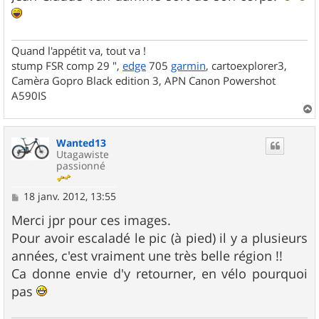
Quand l'appétit va, tout va !
stump FSR comp 29 ",
edge
705
garmin
, cartoexplorer3,
Camèra Gopro Black edition 3, APN Canon Powershot
A590IS
a
u
Wanted13
t
Utagawiste
passionné
M
18 janv. 2012, 13:55
e
s
Merci jpr pour ces images.
s
Pour avoir escaladé le pic (à pied) il y a plusieurs
a
g
années, c'est vraiment une très belle région !!
e
Ca donne envie d'y retourner, en vélo pourquoi
pas