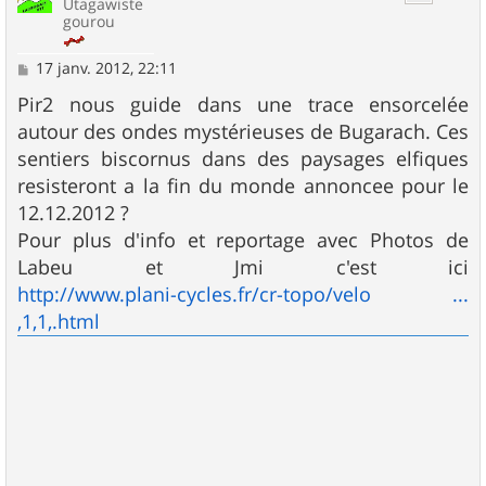
Utagawiste
gourou
M
17 janv. 2012, 22:11
e
s
Pir2 nous guide dans une trace ensorcelée
s
autour des ondes mystérieuses de Bugarach. Ces
a
g
sentiers biscornus dans des paysages elfiques
e
resisteront a la fin du monde annoncee pour le
12.12.2012 ?
Pour plus d'info et reportage avec Photos de
Labeu et Jmi c'est ici
http://www.plani-cycles.fr/cr-topo/velo ...
,1,1,.html