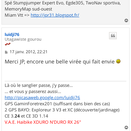
Spé Stumpjumper Expert Evo, Egde305, TwoNav sportiva,
MemoryMap sud-ouest
Miam Vtt =>
http://jpr31.blogspot.fr/
a
u
luidji76
t
Utagawiste gourou
M
17 janv. 2012, 22:21
e
s
Merci JP, encore une belle virée qui fait envie
s
a
g
e
Là où le sanglier passe, j'y passe...
... et vous y passerez aussi...
http://picasaweb.google.com/luidji76
GPS GaminForetrex201 (suffisant dans bien des cas)
2 GPS BAYO: Exploreur 3 V3 et XC (découverte/jardinage)
CE 3.
24
et CE 3D 1.14
V.A.E. Haibike XDURO N'DURO RX 26"