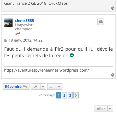
Giant Trance 2 GE 2018, OruxMaps
a
u
clems5555
t
Utagawiste
champion
M
18 janv. 2012, 14:22
e
s
Faut qu'il demande à Pir2 pour qu'il lui dévoile
s
les petits secrets de la région
a
g
e
https://aventurespyreneennes.wordpress.com/
a
u
Répondre
t
22 messages
1
2
3
Suivant
Aller