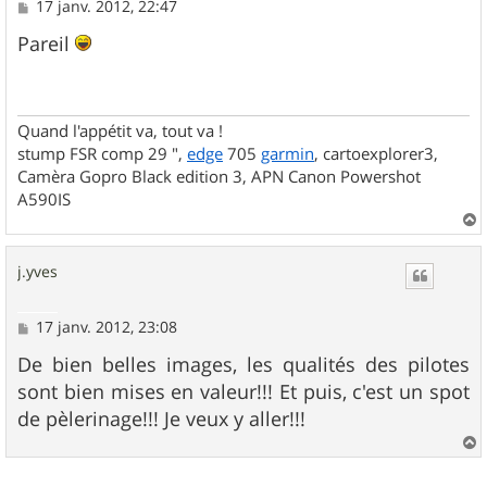
M
17 janv. 2012, 22:47
e
s
Pareil
s
a
g
e
Quand l'appétit va, tout va !
stump FSR comp 29 ",
edge
705
garmin
, cartoexplorer3,
Camèra Gopro Black edition 3, APN Canon Powershot
A590IS
a
u
j.yves
t
M
17 janv. 2012, 23:08
e
s
De bien belles images, les qualités des pilotes
s
sont bien mises en valeur!!! Et puis, c'est un spot
a
g
de pèlerinage!!! Je veux y aller!!!
e
a
u