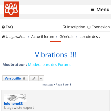
Menu
FAQ
Inscription
Connexion
UtagawaVTT (Randos VTT et VTTAE avec traces GPS)
Accueil forum
Générale
Le coin des vidéastes
Vibrations !!!!
Modérateur :
Modérateurs des Forums
Verrouillé
1 message • Page
1
sur
1
lolonene83
Utagawiste expert