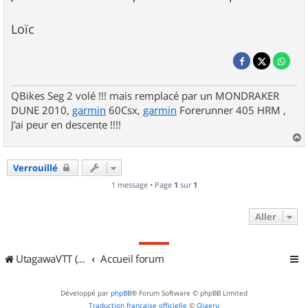
Loïc
QBikes Seg 2 volé !!! mais remplacé par un MONDRAKER
DUNE 2010,
garmin
60Csx,
garmin
Forerunner 405 HRM ,
J'ai peur en descente !!!!
a
u
Verrouillé
t
1 message • Page
1
sur
1
Aller
UtagawaVTT (Randos VTT et VTTAE avec traces GPS)
Accueil forum
Développé par
phpBB
® Forum Software © phpBB Limited
Traduction française officielle
©
Qiaeru