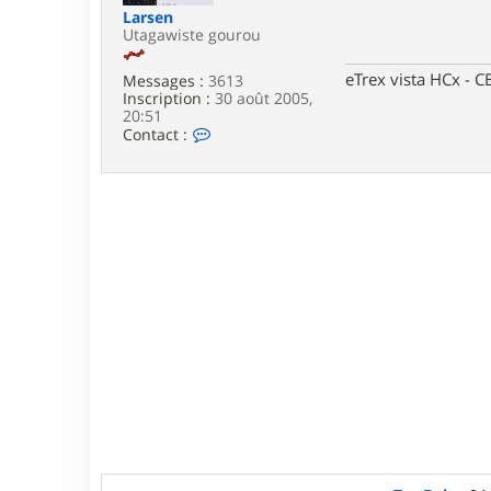
e
Larsen
Utagawiste gourou
eTrex vista HCx -
Messages :
3613
Inscription :
30 août 2005,
20:51
C
Contact :
o
n
t
a
c
t
e
r
L
a
r
s
e
n