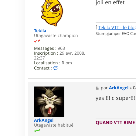
s
joli en effet
s
a
g
e
[
Tekila VTT - le blo
Tekila
Stumpjumper EVO Carb
Utagawiste champion
Messages :
963
Inscription :
29 avr. 2008,
22:37
Localisation :
Riom
C
Contact :
o
n
t
a
M
par
ArkAngel
»
0
c
e
t
s
yes !!! c super!!!
e
s
r
a
T
g
e
e
ArkAngel
k
QUAND VTT RIME 
Utagawiste habitué
i
l
a