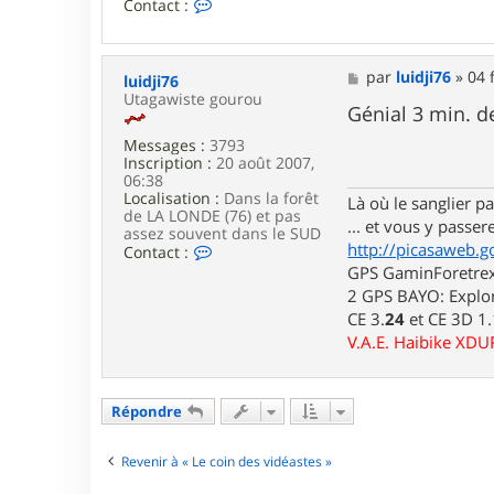
C
Contact :
o
n
t
a
M
par
luidji76
»
04 
luidji76
c
e
Utagawiste gourou
t
s
Génial 3 min. d
e
s
r
Messages :
3793
a
a
Inscription :
20 août 2007,
g
n
06:38
e
t
Localisation :
Dans la forêt
Là où le sanglier pas
i
de LA LONDE (76) et pas
... et vous y passere
l
assez souvent dans le SUD
http://picasaweb.g
o
C
Contact :
l
o
GPS GaminForetrex2
o
n
2 GPS BAYO: Explor
t
CE 3.
24
et CE 3D 1
a
c
V.A.E. Haibike XD
t
e
r
l
Répondre
u
i
d
Revenir à « Le coin des vidéastes »
j