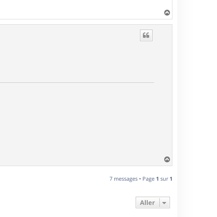
H
a
u
t
H
a
u
7 messages • Page
1
sur
1
t
Aller