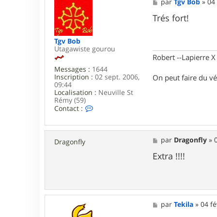
M
par
Tgv Bob
»
04 
e
s
Trés fort!
s
a
g
Tgv Bob
e
Utagawiste gourou
Robert --Lapierre 
Messages :
1644
Inscription :
02 sept. 2006,
On peut faire du vé
09:44
Localisation :
Neuville St
Rémy (59)
C
Contact :
o
n
t
a
M
par
Dragonfly
»
Dragonfly
c
e
t
s
Extra !!!!
e
s
r
a
T
g
g
e
v
B
M
par
Tekila
»
04 fé
o
e
b