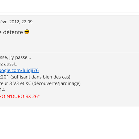
févr. 2012, 22:09
e détente
se, j'y passe...
z aussi...
oogle.com/luidji76
01 (suffisant dans bien des cas)
eur 3 V3 et XC (découverte/jardinage)
.14
URO N'DURO RX 26"