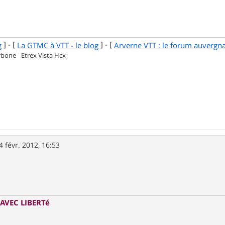
] - [
] - [
g
La GTMC à VTT - le blog
Arverne VTT : le forum auvergn
one - Etrex Vista Hcx
4 févr. 2012, 16:53
AVEC LIBERTé