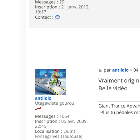
Messages :
29
Inscription :
21 janv. 2012,
19:17
C
Contact :
o
n
t
a
c
t
e
r
A
r
M
par
antilolo
»
04 
k
e
A
s
Vraiment origin
n
s
g
Belle vidéo
a
e
g
l
antilolo
e
Utagawiste gourou
Giant Trance Adva
"Plus tu pédales mo
Messages :
1064
Inscription :
05 avr. 2009,
22:45
Localisation :
Quint
Fonsegrives (Toulouse)