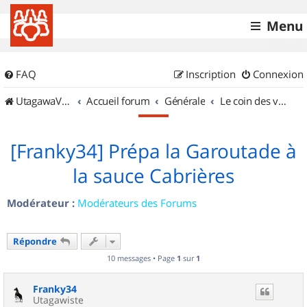
Menu
FAQ
Inscription
Connexion
UtagawaVTT (Randos VTT et VTTAE avec traces GPS)
Accueil forum
Générale
Le coin des vidéastes
[Franky34] Prépa la Garoutade à
la sauce Cabrières
Modérateur :
Modérateurs des Forums
Répondre
10 messages • Page
1
sur
1
Franky34
Utagawiste