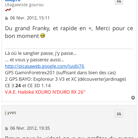
Utagawiste gourou
M
06 févr. 2012, 15:11
e
s
Du grand Franky, et rapide en +, Merci pour ce
s
bon moment
a
g
e
Là où le sanglier passe, j'y passe...
... et vous y passerez aussi...
http://picasaweb.google.com/luidji76
GPS GaminForetrex201 (suffisant dans bien des cas)
2 GPS BAYO: Exploreur 3 V3 et XC (découverte/jardinage)
CE 3.
24
et CE 3D 1.14
V.A.E. Haibike XDURO N'DURO RX 26"
a
u
j.yves
t
M
06 févr. 2012, 19:35
e
s