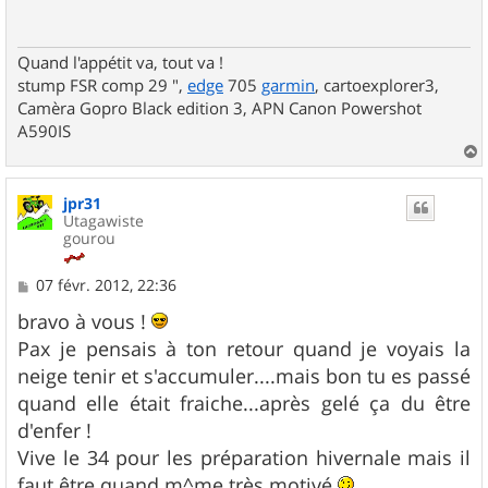
a
g
e
Quand l'appétit va, tout va !
stump FSR comp 29 ",
edge
705
garmin
, cartoexplorer3,
Camèra Gopro Black edition 3, APN Canon Powershot
A590IS
a
u
jpr31
t
Utagawiste
gourou
M
07 févr. 2012, 22:36
e
s
bravo à vous !
s
Pax je pensais à ton retour quand je voyais la
a
g
neige tenir et s'accumuler....mais bon tu es passé
e
quand elle était fraiche...après gelé ça du être
d'enfer !
Vive le 34 pour les préparation hivernale mais il
faut être quand m^me très motivé