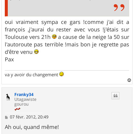
oui vraiment sympa ce gars !comme j'ai dit a
françois ,j'aurai du rester avec vous !j'étais sur
Toulouse vers 21h
a cause de la neige !a 50 sur
l'autoroute pas terrible !mais bon je regrette pas
d'être venu
Pax
va y avoir du changement
a
u
Franky34
t
Utagawiste
gourou
M
07 févr. 2012, 20:49
e
s
Ah oui, quand même!
s