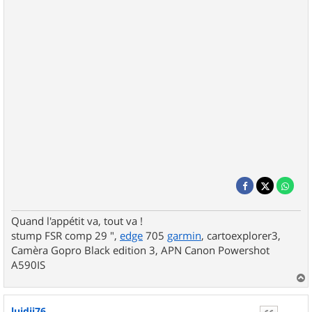
Quand l'appétit va, tout va !
stump FSR comp 29 ",
edge
705
garmin
, cartoexplorer3,
Camèra Gopro Black edition 3, APN Canon Powershot
A590IS
a
u
luidji76
t