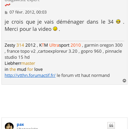
M
07 févr. 2012, 00:03
e
s
je crois que je vais déménager dans le 34
.
s
Merci pour la video
.
a
g
e
Zesty
314
2012
,
K
T
M
Ultra
sport
2010
, garmin oregon 300
, france topo v2 ,cartoexploreur 3.20 , gopro 960 , pinnacle
studio 15 hd
Liebherr
master
in
the
mud
for
love
http://vtthn.forumactif.fr/
le forum vtt haut normand
a
u
t
pax
Utagawiste