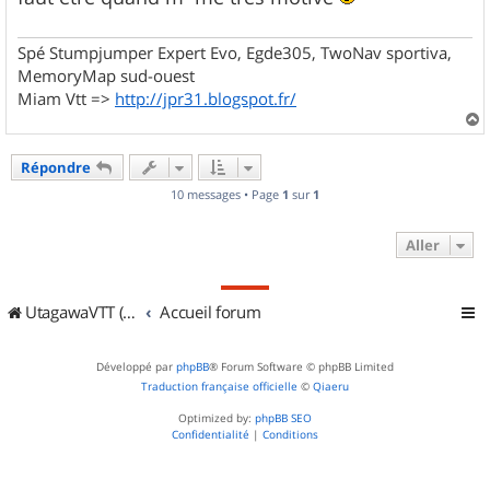
Spé Stumpjumper Expert Evo, Egde305, TwoNav sportiva,
MemoryMap sud-ouest
Miam Vtt =>
http://jpr31.blogspot.fr/
a
u
Répondre
t
10 messages • Page
1
sur
1
Aller
UtagawaVTT (Randos VTT et VTTAE avec traces GPS)
Accueil forum
Développé par
phpBB
® Forum Software © phpBB Limited
Traduction française officielle
©
Qiaeru
Optimized by:
phpBB SEO
Confidentialité
|
Conditions