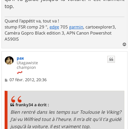
e
top.
Quand l'appétit va, tout va !
stump FSR comp 29 ",
edge
705
garmin
, cartoexplorer3,
Camèra Gopro Black edition 3, APN Canon Powershot
A590IS
a
u
pax
t
Utagawiste
champion
M
07 févr. 2012, 20:36
e
s
s
a
g
franky34 a écrit :
e
Bien rentré dans les temps sur Toulouse le Viking?
J'ai vu Wilfried tout à l'heure. Il m'a dit qu'il t'a guidé
jusqu'à la voiture. Il est vraiment top.