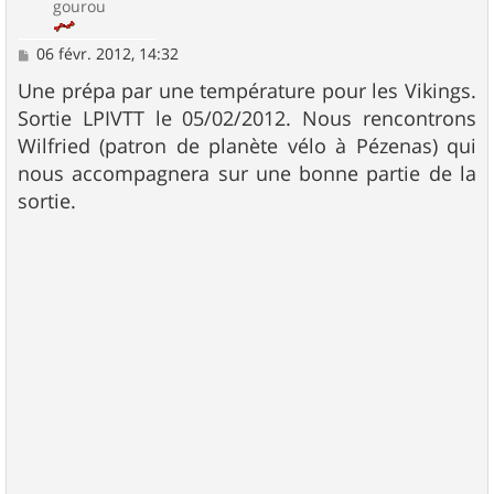
gourou
M
06 févr. 2012, 14:32
e
s
Une prépa par une température pour les Vikings.
s
Sortie LPIVTT le 05/02/2012. Nous rencontrons
a
g
Wilfried (patron de planète vélo à Pézenas) qui
e
nous accompagnera sur une bonne partie de la
sortie.