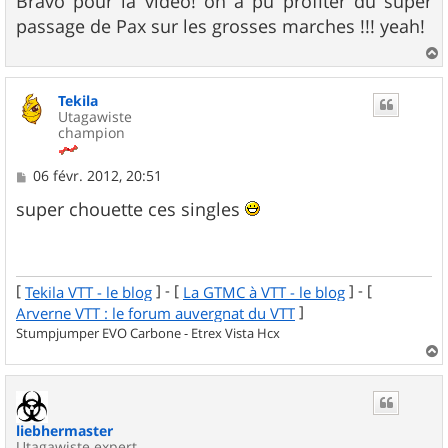
Bravo pour la video! on a pu profiter du super
s
passage de Pax sur les grosses marches !!! yeah!
a
g
e
a
u
Tekila
t
Utagawiste
champion
M
06 févr. 2012, 20:51
e
s
super chouette ces singles
s
a
g
e
[
] - [
] - [
Tekila VTT - le blog
La GTMC à VTT - le blog
]
Arverne VTT : le forum auvergnat du VTT
Stumpjumper EVO Carbone - Etrex Vista Hcx
a
u
t
liebhermaster
Utagawiste expert