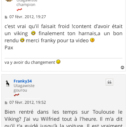
champion
M
07 févr. 2012, 19:27
e
s
c'est vrai qu'il faisait froid !content d'avoir était
s
un viking
finalement ton harnais,a un bon
a
g
rendu
merci franky pour ta video
e
Pax
va y avoir du changement
a
u
Franky34
t
Utagawiste
gourou
M
07 févr. 2012, 19:52
e
s
Bien rentré dans les temps sur Toulouse le
s
Viking? J'ai vu Wilfried tout à l'heure. Il m'a dit
a
g
qu'il t'a guidé jusqu'à la voiture. Il est vraiment