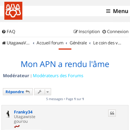
Menu
FAQ
Inscription
Connexion
UtagawaVTT (Randos VTT et VTTAE avec traces GPS)
Accueil forum
Générale
Le coin des vidéastes
Mon APN a rendu l'âme
Modérateur :
Modérateurs des Forums
Répondre
5 messages • Page
1
sur
1
Franky34
Utagawiste
gourou