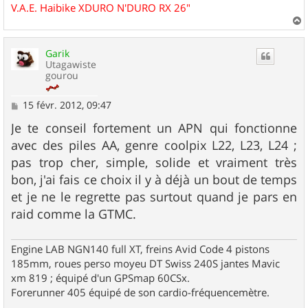
V.A.E. Haibike XDURO N'DURO RX 26"
a
u
Garik
t
Utagawiste
gourou
M
15 févr. 2012, 09:47
e
s
Je te conseil fortement un APN qui fonctionne
s
avec des piles AA, genre coolpix L22, L23, L24 ;
a
g
pas trop cher, simple, solide et vraiment très
e
bon, j'ai fais ce choix il y à déjà un bout de temps
et je ne le regrette pas surtout quand je pars en
raid comme la GTMC.
Engine LAB NGN140 full XT, freins Avid Code 4 pistons
185mm, roues perso moyeu DT Swiss 240S jantes Mavic
xm 819 ; équipé d'un GPSmap 60CSx.
Forerunner 405 équipé de son cardio-fréquencemètre.