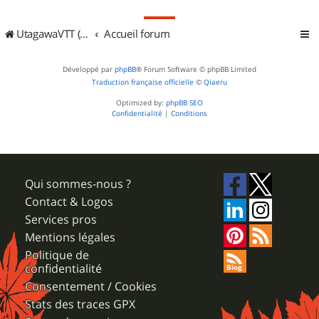
UtagawaVTT (Randos VTT et VTTAE avec traces GPS)
Accueil forum
Développé par
phpBB
® Forum Software © phpBB Limited
Traduction française officielle
©
Qiaeru
Optimized by:
phpBB SEO
Confidentialité
|
Conditions
Qui sommes-nous ?
Contact & Logos
Services pros
Mentions légales
Politique de
confidentialité
Consentement / Cookies
Stats des traces GPX