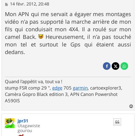
M
14 févr. 2012, 20:48
e
s
Mon APN qui me servait a égayer mes montages
s
vidéo n'a pas supporté la marche arrière de mon
a
g
fils qui conduisait mon 4X4. Il a roulé sur mon
e
camel Back.
Heureusement, il n'a pas touché
mon tel et surtout le Gps qui étaient aussi
dedans.
Quand l'appétit va, tout va !
stump FSR comp 29 ",
edge
705
garmin
, cartoexplorer3,
Camèra Gopro Black edition 3, APN Canon Powershot
A590IS
a
u
jpr31
t
Utagawiste
gourou