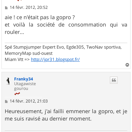
M
14 févr. 2012, 20:52
e
s
aie ! ce n'était pas la gopro ?
s
et voilà la société de consommation qui va
a
g
rouler...
e
Spé Stumpjumper Expert Evo, Egde305, TwoNav sportiva,
MemoryMap sud-ouest
Miam Vtt =>
http://jpr31.blogspot.fr/
a
u
Franky34
t
Utagawiste
gourou
M
14 févr. 2012, 21:03
e
s
Heureusement, j'ai failli emmener la gopro, et je
s
me suis ravisé au dernier moment.
a
g
e