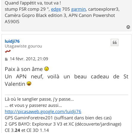
Quand l'appétit va, tout va !
stump FSR comp 29 ",
edge
705
garmin
, cartoexplorer3,
Camèra Gopro Black edition 3, APN Canon Powershot
A590IS
a
u
luidji76
t
Utagawiste gourou
M
14 févr. 2012, 21:09
e
s
Paix à son âme
s
Un APN neuf, voilà un beau cadeau de St
a
g
Valentin
e
Là où le sanglier passe, j'y passe...
... et vous y passerez aussi...
http://picasaweb.google.com/luidji76
GPS GaminForetrex201 (suffisant dans bien des cas)
2 GPS BAYO: Exploreur 3 V3 et XC (découverte/jardinage)
CE 3.
24
et CE 3D 1.14