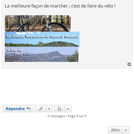
La meilleure façon de marcher ; c'est de faire du vélo !
a
u
t
Répondre
5 messages • Page
1
sur
1
Aller