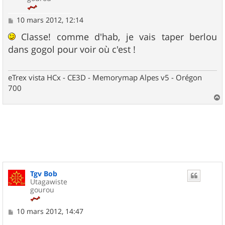
M
10 mars 2012, 12:14
e
s
Classe! comme d'hab, je vais taper berlou
s
dans gogol pour voir où c'est !
a
g
e
eTrex vista HCx - CE3D - Memorymap Alpes v5 - Orégon
700
a
u
t
Tgv Bob
Utagawiste
gourou
M
10 mars 2012, 14:47
e