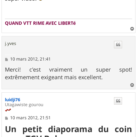
s
a
g
e
QUAND VTT RIME AVEC LIBERTé
a
u
j.yves
t
M
10 mars 2012, 21:41
e
s
Merci! c'est vraiment un super spot!
s
extrêmement exigeant mais excellent.
a
g
e
a
u
luidji76
t
Utagawiste gourou
M
10 mars 2012, 21:51
e
Un petit diaporama du coin
s
s
a