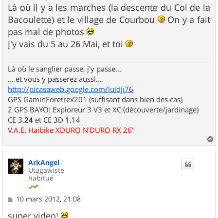
Là où il y a les marches (la descente du Col de la
Bacoulette) et le village de Courbou
On y a fait
pas mal de photos
J'y vais du 5 au 26 Mai, et toi
Là où le sanglier passe, j'y passe...
... et vous y passerez aussi...
http://picasaweb.google.com/luidji76
GPS GaminForetrex201 (suffisant dans bien des cas)
2 GPS BAYO: Exploreur 3 V3 et XC (découverte/jardinage)
CE 3.
24
et CE 3D 1.14
V.A.E. Haibike XDURO N'DURO RX 26"
a
u
ArkAngel
t
Utagawiste
habitué
M
10 mars 2012, 21:08
e
s
super video!