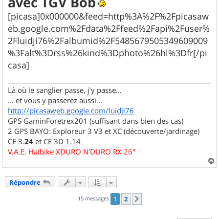
avec TGV Bob
g
[picasa]0x000000&feed=http%3A%2F%2Fpicasaw
e
eb.google.com%2Fdata%2Ffeed%2Fapi%2Fuser%
2Fluidji76%2Falbumid%2F5485679505349609009
%3Falt%3Drss%26kind%3Dphoto%26hl%3Dfr[/pi
casa]
Là où le sanglier passe, j'y passe...
... et vous y passerez aussi...
http://picasaweb.google.com/luidji76
GPS GaminForetrex201 (suffisant dans bien des cas)
2 GPS BAYO: Exploreur 3 V3 et XC (découverte/jardinage)
CE 3.
24
et CE 3D 1.14
V.A.E. Haibike XDURO N'DURO RX 26"
a
u
Répondre
t
15 messages
1
2
Suivant