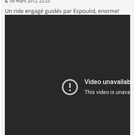
M
09 mars 2012, 22:23
e
s
Un ride engagé guidés par Espoulid, enorme!
s
a
g
e