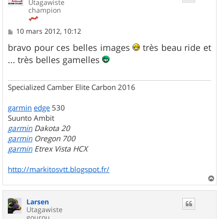
Utagawiste
champion
M
10 mars 2012, 10:12
e
s
bravo pour ces belles images
très beau ride et
s
... très belles gamelles
a
g
e
Specialized Camber Elite Carbon 2016
garmin
edge
530
Suunto Ambit
garmin
Dakota 20
garmin
Oregon 700
garmin
Etrex Vista HCX
http://markitosvtt.blogspot.fr/
a
u
Larsen
t
Utagawiste
gourou