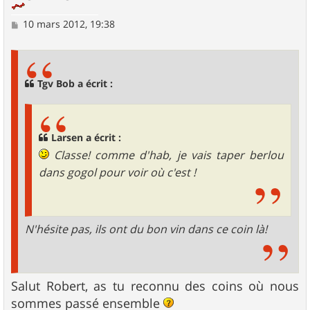
M
10 mars 2012, 19:38
e
s
s
a
g
Tgv Bob a écrit :
e
Larsen a écrit :
Classe! comme d'hab, je vais taper berlou
dans gogol pour voir où c'est !
N'hésite pas, ils ont du bon vin dans ce coin là!
Salut Robert, as tu reconnu des coins où nous
sommes passé ensemble