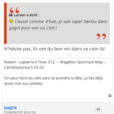
s
s
a
g
Larsen a écrit :
e
Classe! comme d'hab, je vais taper berlou dans
gogol pour voir où c'est !
N'hésite pas, ils ont du bon vin dans ce coin là!
Robert --Lapierre X Flow 312, -- Magellan Sportrack Map --
CartoExploreur3 V3.20
On peut faire du vélo sans se prendre la tête, ça fait déjà
assez mal aux jambes.
a
u
luidji76
t
Utagawiste gourou