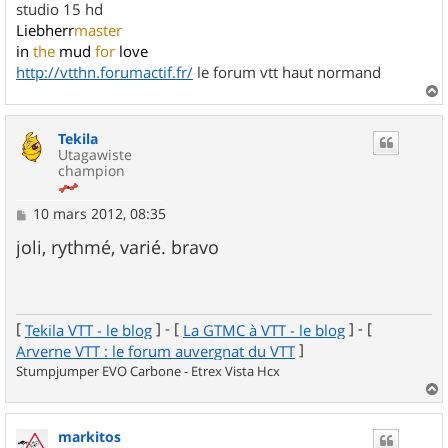
studio 15 hd
Liebherr
master
in
the
mud
for
love
http://vtthn.forumactif.fr/
le forum vtt haut normand
a
u
Tekila
t
Utagawiste
champion
M
10 mars 2012, 08:35
e
s
joli, rythmé, varié. bravo
s
a
g
e
[
] - [
] - [
Tekila VTT - le blog
La GTMC à VTT - le blog
]
Arverne VTT : le forum auvergnat du VTT
Stumpjumper EVO Carbone - Etrex Vista Hcx
a
u
markitos
t