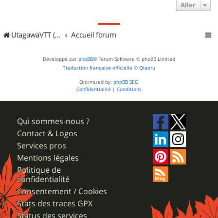
Aller
UtagawaVTT (Randos VTT et VTTAE avec traces GPS)
Accueil forum
Développé par
phpBB
® Forum Software © phpBB Limited
Traduction française officielle
©
Qiaeru
Optimized by:
phpBB SEO
Confidentialité
|
Conditions
Qui sommes-nous ?
Contact & Logos
Services pros
Mentions légales
Politique de
confidentialité
Consentement / Cookies
Stats des traces GPX
Status des services