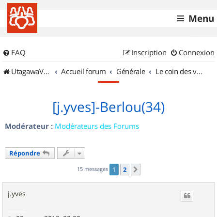
Menu
FAQ
Inscription
Connexion
UtagawaVTT (Randos VTT et VTTAE avec traces GPS)
Accueil forum
Générale
Le coin des vidéastes
[j.yves]-Berlou(34)
Modérateur :
Modérateurs des Forums
Répondre
15 messages
1
2
Suivant
j.yves