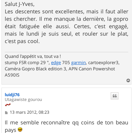
s
Salut J-Yves,
s
Les descentes sont excellentes, mais il faut aller
a
g
les chercher. Il me manque la dernière, la gopro
e
était fatiguée elle aussi. Certes, c'est engagé,
mais le lundi je suis seul, et rouler sur le plat,
c'est pas cool.
Quand l'appétit va, tout va !
stump FSR comp 29 ",
edge
705
garmin
, cartoexplorer3,
Camèra Gopro Black edition 3, APN Canon Powershot
A590IS
a
u
luidji76
t
Utagawiste gourou
M
13 mars 2012, 08:23
e
s
Il me semble reconnaître qq coins de ton beau
s
pays
a