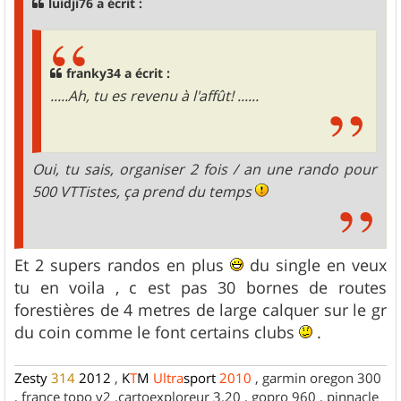
luidji76 a écrit :
e
franky34 a écrit :
.....Ah, tu es revenu à l'affût! ......
Oui, tu sais, organiser 2 fois / an une rando pour
500 VTTistes, ça prend du temps
Et 2 supers randos en plus
du single en veux
tu en voila , c est pas 30 bornes de routes
forestières de 4 metres de large calquer sur le gr
du coin comme le font certains clubs
.
Zesty
314
2012
,
K
T
M
Ultra
sport
2010
, garmin oregon 300
, france topo v2 ,cartoexploreur 3.20 , gopro 960 , pinnacle