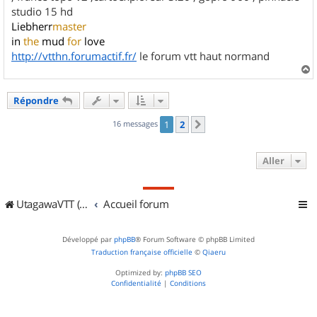
studio 15 hd
Liebherr
master
in
the
mud
for
love
http://vtthn.forumactif.fr/
le forum vtt haut normand
a
u
Répondre
t
16 messages
1
2
Suivant
Aller
UtagawaVTT (Randos VTT et VTTAE avec traces GPS)
Accueil forum
Développé par
phpBB
® Forum Software © phpBB Limited
Traduction française officielle
©
Qiaeru
Optimized by:
phpBB SEO
Confidentialité
|
Conditions