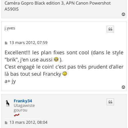
Camèra Gopro Black edition 3, APN Canon Powershot
A590IS
a
u
j.yves
t
M
13 mars 2012, 07:59
e
s
Excellent!!! les plan fixes sont cool (dans le style
s
"brik", j'en use aussi
).
a
g
C'est engagé le coin! c'est pas très prudent d'aller
e
là bas tout seul Francky
a+ jy
a
u
Franky34
t
Utagawiste
gourou
M
13 mars 2012, 08:04
e