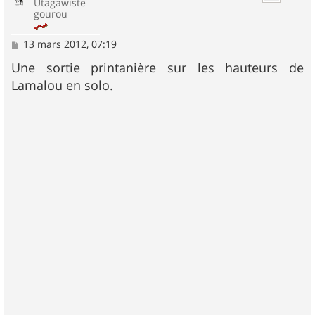
Utagawiste
gourou
M
13 mars 2012, 07:19
e
s
Une sortie printanière sur les hauteurs de
s
Lamalou en solo.
a
g
e