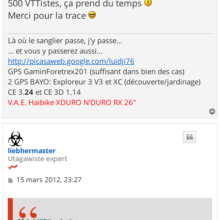
500 VTTistes, ça prend du temps
Merci pour la trace
Là où le sanglier passe, j'y passe...
... et vous y passerez aussi...
http://picasaweb.google.com/luidji76
GPS GaminForetrex201 (suffisant dans bien des cas)
2 GPS BAYO: Exploreur 3 V3 et XC (découverte/jardinage)
CE 3.
24
et CE 3D 1.14
V.A.E. Haibike XDURO N'DURO RX 26"
a
u
t
liebhermaster
Utagawiste expert
M
15 mars 2012, 23:27
e
s
s
a
g