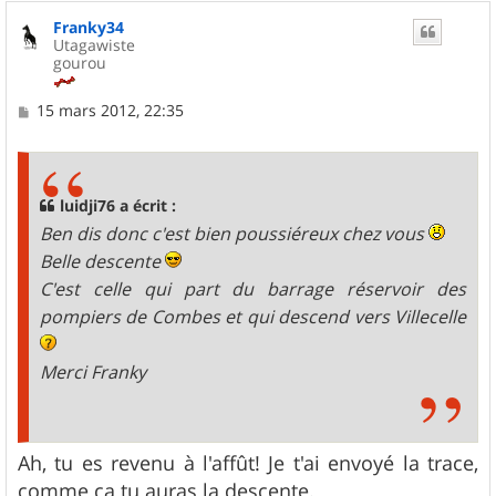
u
Franky34
t
Utagawiste
gourou
M
15 mars 2012, 22:35
e
s
s
a
g
luidji76 a écrit :
e
Ben dis donc c'est bien poussiéreux chez vous
Belle descente
C'est celle qui part du barrage réservoir des
pompiers de Combes et qui descend vers Villecelle
Merci Franky
Ah, tu es revenu à l'affût! Je t'ai envoyé la trace,
comme ça tu auras la descente.