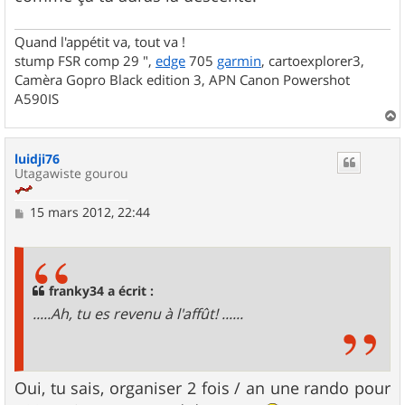
Quand l'appétit va, tout va !
stump FSR comp 29 ",
edge
705
garmin
, cartoexplorer3,
Camèra Gopro Black edition 3, APN Canon Powershot
A590IS
a
u
luidji76
t
Utagawiste gourou
M
15 mars 2012, 22:44
e
s
s
a
g
franky34 a écrit :
e
.....Ah, tu es revenu à l'affût! ......
Oui, tu sais, organiser 2 fois / an une rando pour