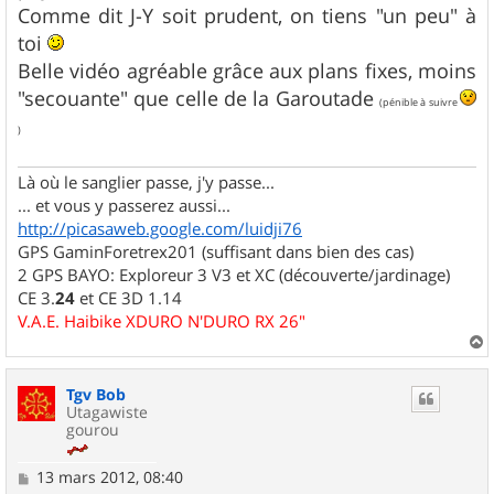
g
Comme dit J-Y soit prudent, on tiens "un peu" à
e
toi
Belle vidéo agréable grâce aux plans fixes, moins
"secouante" que celle de la Garoutade
(pénible à suivre
)
Là où le sanglier passe, j'y passe...
... et vous y passerez aussi...
http://picasaweb.google.com/luidji76
GPS GaminForetrex201 (suffisant dans bien des cas)
2 GPS BAYO: Exploreur 3 V3 et XC (découverte/jardinage)
CE 3.
24
et CE 3D 1.14
V.A.E. Haibike XDURO N'DURO RX 26"
a
u
Tgv Bob
t
Utagawiste
gourou
M
13 mars 2012, 08:40
e