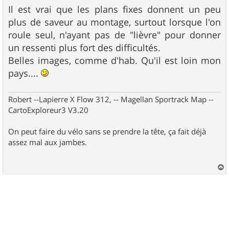
s
Il est vrai que les plans fixes donnent un peu
s
plus de saveur au montage, surtout lorsque l'on
a
g
roule seul, n'ayant pas de "lièvre" pour donner
e
un ressenti plus fort des difficultés.
Belles images, comme d'hab. Qu'il est loin mon
pays....
Robert --Lapierre X Flow 312, -- Magellan Sportrack Map --
CartoExploreur3 V3.20
On peut faire du vélo sans se prendre la tête, ça fait déjà
assez mal aux jambes.
a
u
t