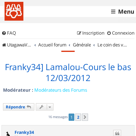
Menu
FAQ
Inscription
Connexion
UtagawaVTT (Randos VTT et VTTAE avec traces GPS)
Accueil forum
Générale
Le coin des vidéastes
Franky34] Lamalou-Cours le bas
12/03/2012
Modérateur :
Modérateurs des Forums
Répondre
16 messages
1
2
Suivant
Franky34