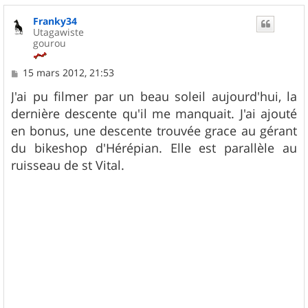
Franky34
Utagawiste
gourou
M
15 mars 2012, 21:53
e
s
J'ai pu filmer par un beau soleil aujourd'hui, la
s
dernière descente qu'il me manquait. J'ai ajouté
a
g
en bonus, une descente trouvée grace au gérant
e
du bikeshop d'Hérépian. Elle est parallèle au
ruisseau de st Vital.