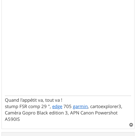
Quand l'appétit va, tout va !
stump FSR comp 29 ",
edge
705
garmin
, cartoexplorer3,
Camèra Gopro Black edition 3, APN Canon Powershot
A590IS
a
u