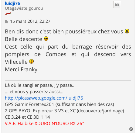
luidji76
t
Utagawiste gourou
M
15 mars 2012, 22:27
e
s
Ben dis donc c'est bien poussiéreux chez vous
s
Belle descente
a
g
C'est celle qui part du barrage réservoir des
e
pompiers de Combes et qui descend vers
Villecelle
Merci Franky
Là où le sanglier passe, j'y passe...
... et vous y passerez aussi...
http://picasaweb.google.com/luidji76
GPS GaminForetrex201 (suffisant dans bien des cas)
2 GPS BAYO: Exploreur 3 V3 et XC (découverte/jardinage)
CE 3.
24
et CE 3D 1.14
V.A.E. Haibike XDURO N'DURO RX 26"
a