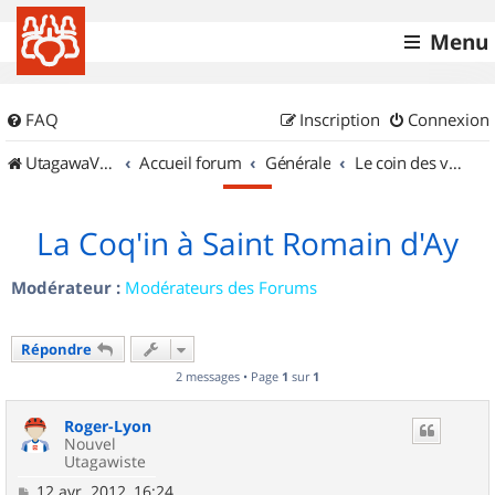
Menu
FAQ
Inscription
Connexion
UtagawaVTT (Randos VTT et VTTAE avec traces GPS)
Accueil forum
Générale
Le coin des vidéastes
La Coq'in à Saint Romain d'Ay
Modérateur :
Modérateurs des Forums
Répondre
2 messages • Page
1
sur
1
Roger-Lyon
Nouvel
Utagawiste
M
12 avr. 2012, 16:24