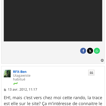
a
u
RFX-Ben
t
Utagawiste
habitué
M
13 avr. 2012, 11:17
e
s
EH!, mais c'est vers chez moi cette rando, la trace
s
est elle sur le site? Ça m’intéresse de connaitre le
a