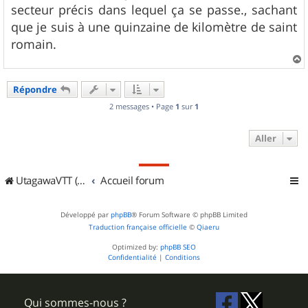
g
secteur précis dans lequel ça se passe., sachant
e
que je suis à une quinzaine de kilomètre de saint
romain.
a
u
Répondre
t
2 messages • Page
1
sur
1
Aller
UtagawaVTT (Randos VTT et VTTAE avec traces GPS)
Accueil forum
Développé par
phpBB
® Forum Software © phpBB Limited
Traduction française officielle
©
Qiaeru
Optimized by:
phpBB SEO
Confidentialité
|
Conditions
Qui sommes-nous ?