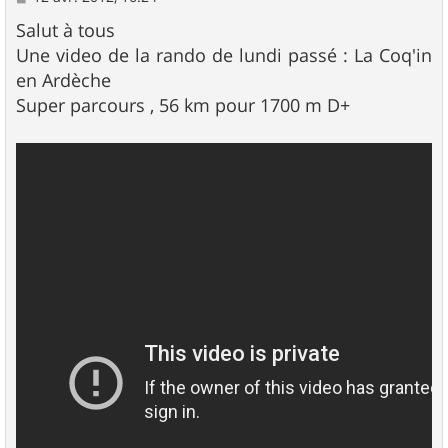
e
s
Salut à tous
s
Une video de la rando de lundi passé : La Coq'in
a
g
en Ardèche
e
Super parcours , 56 km pour 1700 m D+