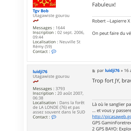
s
Fabuleux!
a
g
Tgv Bob
e
Utagawiste gourou
Robert --Lapierre 
Messages :
1644
Inscription :
02 sept. 2006,
On peut faire du vé
09:44
Localisation :
Neuville St
Rémy (59)
C
Contact :
o
n
t
a
M
par
luidji76
»
16 
luidji76
c
e
Utagawiste gourou
t
s
Trop fort JY, br
e
s
r
Messages :
3793
a
T
Inscription :
20 août 2007,
g
g
06:38
e
v
Localisation :
Dans la forêt
Là où le sanglier pas
B
de LA LONDE (76) et pas
... et vous y passere
o
assez souvent dans le SUD
http://picasaweb.g
b
C
Contact :
o
GPS GaminForetrex2
n
2 GPS BAYO: Explor
t