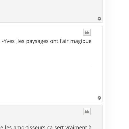
H
a
u
t
 -Yves ,les paysages ont l'air magique
H
a
u
t
que les amortisseurs ça sert vraiment à