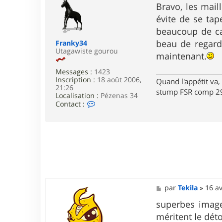
t
s
Bravo, les mail
e
s
évite de se tap
r
a
l
g
beaucoup de cai
i
e
beau de regarde
Franky34
e
Utagawiste gourou
b
maintenant.
h
e
Messages :
1423
r
Inscription :
18 août 2006,
Quand l'appétit va, 
m
21:26
a
stump FSR comp 29
Localisation :
Pézenas 34
s
C
Contact :
t
o
e
n
r
t
a
c
t
e
r
F
r
M
par
Tekila
»
16 av
a
e
n
s
superbes images
k
s
y
méritent le dét
a
3