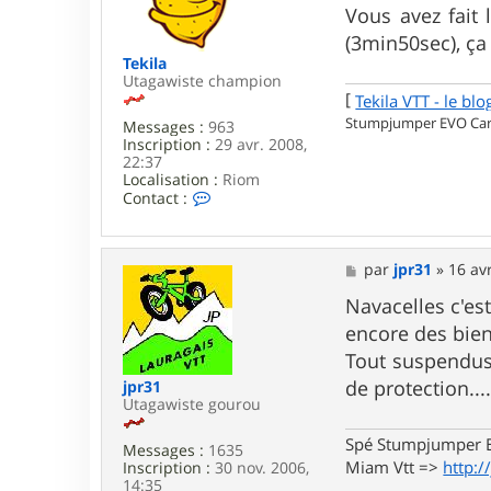
g
Vous avez fait 
4
e
(3min50sec), ça
Tekila
Utagawiste champion
[
Tekila VTT - le blo
Stumpjumper EVO Carb
Messages :
963
Inscription :
29 avr. 2008,
22:37
Localisation :
Riom
C
Contact :
o
n
t
a
M
par
jpr31
»
16 av
c
e
t
s
Navacelles c'est
e
s
encore des bien
r
a
T
g
Tout suspendus 
e
e
de protection...
jpr31
k
Utagawiste gourou
i
l
a
Spé Stumpjumper E
Messages :
1635
Miam Vtt =>
http:/
Inscription :
30 nov. 2006,
14:35