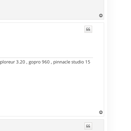
H
a
u
t
ploreur 3.20 , gopro 960 , pinnacle studio 15
H
a
u
t