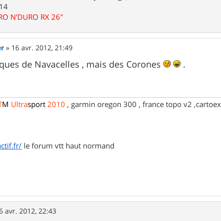
.14
URO N'DURO RX 26"
er
»
16 avr. 2012, 21:49
irques de Navacelles , mais des Corones
.
T
M
Ultra
sport
2010
, garmin oregon 300 , france topo v2 ,cartoex
tif.fr/
le forum vtt haut normand
6 avr. 2012, 22:43