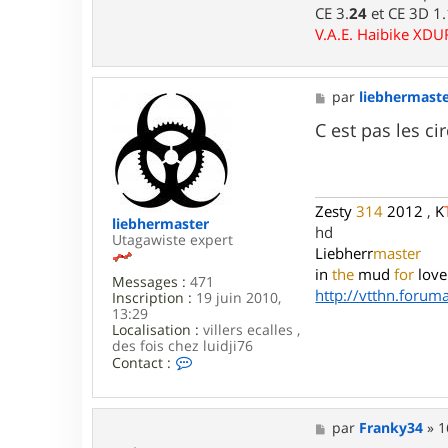
CE 3.
24
et CE 3D 1
a
c
V.A.E. Haibike XD
t
e
r
l
M
par
liebhermast
u
e
i
s
C est pas les c
d
s
j
a
i
g
7
e
6
Zesty
314
2012
,
K
liebhermaster
hd
Utagawiste expert
Liebherr
master
in
the
mud
for
love
Messages :
471
http://vtthn.forumac
Inscription :
19 juin 2010,
13:29
Localisation :
villers ecalles ,
des fois chez luidji76
C
Contact :
o
n
t
a
M
par
Franky34
»
1
c
e