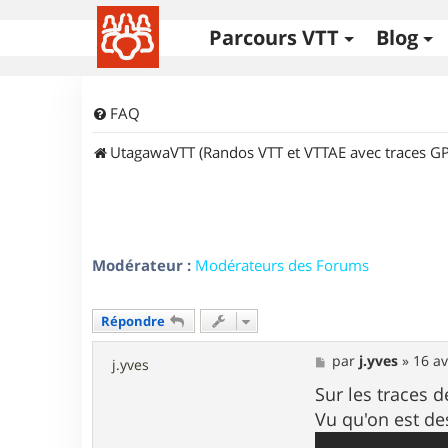
Parcours VTT
Blog
FAQ
UtagawaVTT (Randos VTT et VTTAE avec traces GP
Modérateur :
Modérateurs des Forums
Répondre
M
par
j.yves
»
16 av
j.yves
e
s
Sur les traces d
s
Vu qu'on est de
a
g