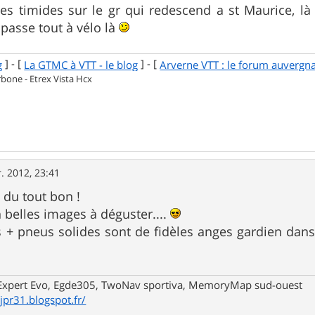
les timides sur le gr qui redescend a st Maurice, là 
 passe tout à vélo là
] - [
] - [
g
La GTMC à VTT - le blog
Arverne VTT : le forum auvergn
one - Etrex Vista Hcx
r. 2012, 23:41
 du tout bon !
 belles images à déguster....
+ pneus solides sont de fidèles anges gardien dans 
.
xpert Evo, Egde305, TwoNav sportiva, MemoryMap sud-ouest
/jpr31.blogspot.fr/