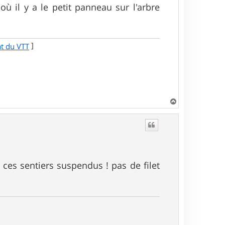
où il y a le petit panneau sur l'arbre
]
at du VTT
H
a
u
t
ces sentiers suspendus ! pas de filet