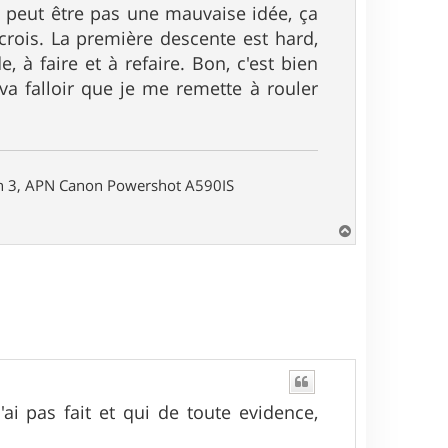
st peut être pas une mauvaise idée, ça
 crois. La première descente est hard,
 à faire et à refaire. Bon, c'est bien
 va falloir que je me remette à rouler
on 3, APN Canon Powershot A590IS
H
a
u
t
ai pas fait et qui de toute evidence,