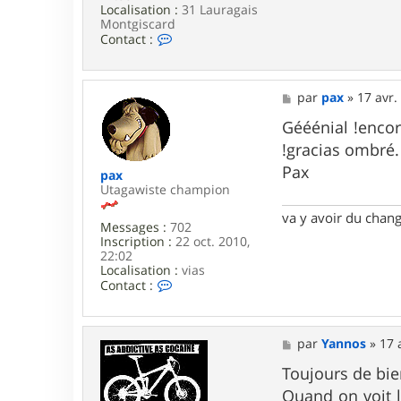
Localisation :
31 Lauragais
Montgiscard
C
Contact :
o
n
t
a
M
par
pax
»
17 avr.
c
e
t
s
Gééénial !encor
e
s
!gracias ombré.
r
a
j
g
Pax
pax
p
e
Utagawiste champion
r
3
va y avoir du cha
1
Messages :
702
Inscription :
22 oct. 2010,
22:02
Localisation :
vias
C
Contact :
o
n
t
a
M
par
Yannos
»
17 
c
e
t
s
Toujours de bie
e
s
Quand on voit l
r
a