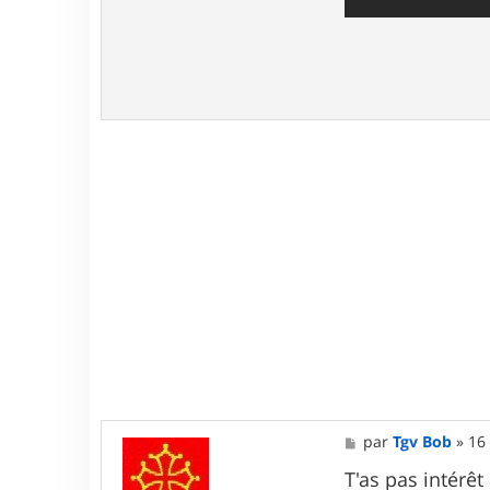
M
par
Tgv Bob
»
16 
e
s
T'as pas intérêt