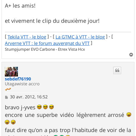
A+ les amis!
et vivement le clip du deuxième jour!
[
] - [
] - [
Tekila VTT - le blog
La GTMC à VTT - le blog
]
Arverne VTT : le forum auvergnat du VTT
Stumpjumper EVO Carbone - Etrex Vista Hcx
a
u
t
sebdef76190
Utagawiste accro
M
30 avr. 2012, 16:52
e
s
bravo j-yves
s
encore une superbe vidéo légèrement arrosé
a
g
e
faut dire qu'on a pas trop l'habitude de voir de la