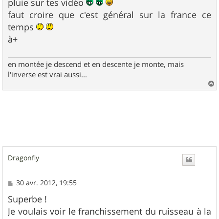
pluie sur tes vidéo
faut croire que c'est général sur la france ce
temps
à+
en montée je descend et en descente je monte, mais
l'inverse est vrai aussi...
a
u
t
Dragonfly
M
30 avr. 2012, 19:55
e
s
Superbe !
s
Je voulais voir le franchissement du ruisseau à la
a