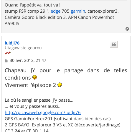
Quand l'appétit va, tout va !
stump FSR comp 29 ",
edge
705
garmin
, cartoexplorer3,
Camèra Gopro Black edition 3, APN Canon Powershot
A590IS
a
u
luidji76
t
Utagawiste gourou
M
30 avr. 2012, 21:47
e
s
Chapeau JY pour le partage dans de telles
s
conditions
a
g
Vivement l'épisode 2
e
Là où le sanglier passe, j'y passe...
... et vous y passerez aussi...
http://picasaweb.google.com/luidji76
GPS GaminForetrex201 (suffisant dans bien des cas)
2 GPS BAYO: Exploreur 3 V3 et XC (découverte/jardinage)
CE 3.
24
et CE 3D 1.14