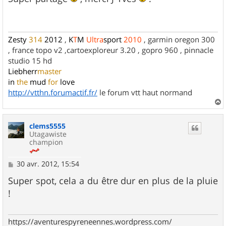
s
a
g
e
Zesty
314
2012
,
K
T
M
Ultra
sport
2010
, garmin oregon 300
, france topo v2 ,cartoexploreur 3.20 , gopro 960 , pinnacle
studio 15 hd
Liebherr
master
in
the
mud
for
love
http://vtthn.forumactif.fr/
le forum vtt haut normand
a
u
clems5555
t
Utagawiste
champion
M
30 avr. 2012, 15:54
e
s
Super spot, cela a du être dur en plus de la pluie
s
!
a
g
e
https://aventurespyreneennes.wordpress.com/