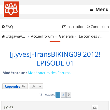
Menu
FAQ
Inscription
Connexion
UtagawaVTT (Randos VTT et VTTAE avec traces GPS)
Accueil forum
Générale
Le coin des vidéastes
[j.yves]-TransBIKING09 2012!
EPISODE 01
Modérateur :
Modérateurs des Forums
Répondre
13 messages
1
2
Suivant
j.yves