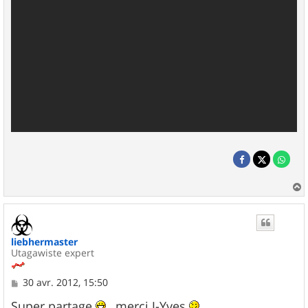
a
u
t
liebhermaster
Utagawiste expert
M
30 avr. 2012, 15:50
e
s
Super partage
, merci J-Yves
.