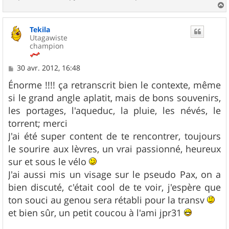
a
u
Tekila
t
Utagawiste
champion
M
30 avr. 2012, 16:48
e
s
Énorme !!!! ça retranscrit bien le contexte, même
s
si le grand angle aplatit, mais de bons souvenirs,
a
g
les portages, l'aqueduc, la pluie, les névés, le
e
torrent; merci
J'ai été super content de te rencontrer, toujours
le sourire aux lèvres, un vrai passionné, heureux
sur et sous le vélo
J'ai aussi mis un visage sur le pseudo Pax, on a
bien discuté, c'était cool de te voir, j'espère que
ton souci au genou sera rétabli pour la transv
et bien sûr, un petit coucou à l'ami jpr31