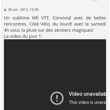
M
30 avr. 2012, 15:35
e
s
Un sublime WE VTT. Convivial avec de belles
s
rencontres. Côté Vélo, du lourd! avec le samedi
a
g
4h sous la pluie sur des sentiers magiques!
e
La video du jour 1: