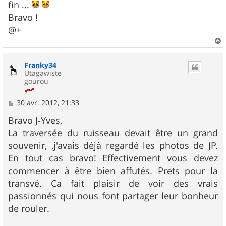
g
fin ...
e
Bravo !
@+
a
u
Franky34
t
Utagawiste
gourou
M
30 avr. 2012, 21:33
e
s
Bravo J-Yves,
s
La traversée du ruisseau devait être un grand
a
g
souvenir, ,j'avais déjà regardé les photos de JP.
e
En tout cas bravo! Effectivement vous devez
commencer à être bien affutés. Prets pour la
transvé. Ca fait plaisir de voir des vrais
passionnés qui nous font partager leur bonheur
de rouler.