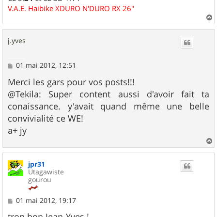
V.A.E. Haibike XDURO N'DURO RX 26"
a
u
j.yves
t
M
01 mai 2012, 12:51
e
s
Merci les gars pour vos posts!!!
s
@Tekila: Super content aussi d'avoir fait ta
a
g
conaissance. y'avait quand même une belle
e
convivialité ce WE!
a+ jy
a
u
jpr31
t
Utagawiste
gourou
M
01 mai 2012, 19:17
e
s
trop bon Jean-Yves !