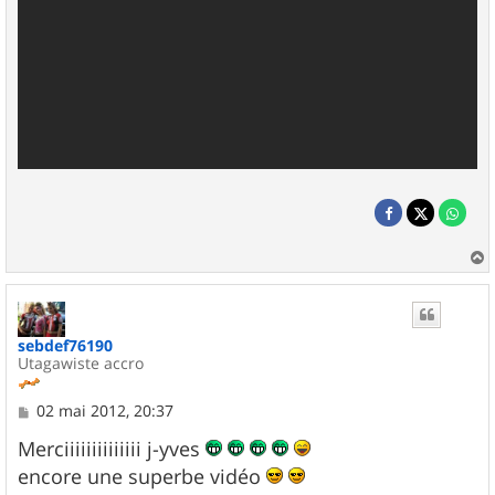
a
u
t
sebdef76190
Utagawiste accro
M
02 mai 2012, 20:37
e
s
Merciiiiiiiiiiiiii j-yves
s
encore une superbe vidéo
a