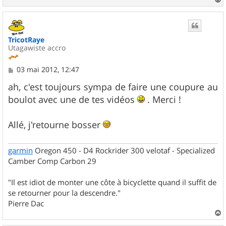
a
u
t
TricotRaye
Utagawiste accro
M
03 mai 2012, 12:47
e
s
ah, c'est toujours sympa de faire une coupure au
s
boulot avec une de tes vidéos
. Merci !
a
g
e
Allé, j'retourne bosser
garmin
Oregon 450 - D4 Rockrider 300 velotaf - Specialized
Camber Comp Carbon 29
"Il est idiot de monter une côte à bicyclette quand il suffit de
se retourner pour la descendre."
Pierre Dac
a