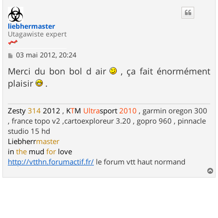
u
t
liebhermaster
Utagawiste expert
M
03 mai 2012, 20:24
e
s
Merci du bon bol d air
, ça fait énormément
s
plaisir
.
a
g
e
Zesty
314
2012
,
K
T
M
Ultra
sport
2010
, garmin oregon 300
, france topo v2 ,cartoexploreur 3.20 , gopro 960 , pinnacle
studio 15 hd
Liebherr
master
in
the
mud
for
love
http://vtthn.forumactif.fr/
le forum vtt haut normand
a
u
t