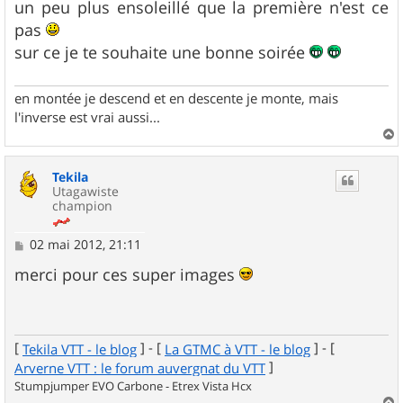
g
un peu plus ensoleillé que la première n'est ce
e
pas
sur ce je te souhaite une bonne soirée
en montée je descend et en descente je monte, mais
l'inverse est vrai aussi...
a
u
Tekila
t
Utagawiste
champion
M
02 mai 2012, 21:11
e
s
merci pour ces super images
s
a
g
e
[
] - [
] - [
Tekila VTT - le blog
La GTMC à VTT - le blog
]
Arverne VTT : le forum auvergnat du VTT
Stumpjumper EVO Carbone - Etrex Vista Hcx