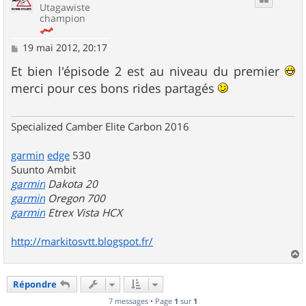
Utagawiste
champion
M
19 mai 2012, 20:17
e
s
Et bien l'épisode 2 est au niveau du premier
s
merci pour ces bons rides partagés
a
g
e
Specialized Camber Elite Carbon 2016
garmin
edge
530
Suunto Ambit
garmin
Dakota 20
garmin
Oregon 700
garmin
Etrex Vista HCX
http://markitosvtt.blogspot.fr/
a
u
Répondre
t
7 messages • Page
1
sur
1