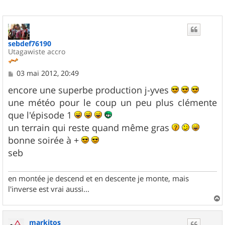
sebdef76190
Utagawiste accro
M
03 mai 2012, 20:49
e
s
encore une superbe production j-yves
s
une météo pour le coup un peu plus clémente
a
g
que l'épisode 1
e
un terrain qui reste quand même gras
bonne soirée à +
seb
en montée je descend et en descente je monte, mais
l'inverse est vrai aussi...
a
u
markitos
t