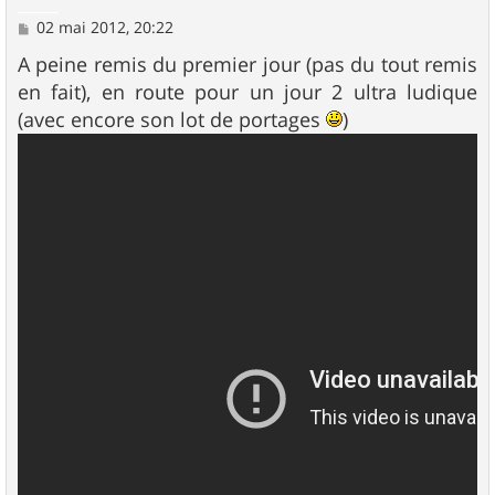
M
02 mai 2012, 20:22
e
s
A peine remis du premier jour (pas du tout remis
s
en fait), en route pour un jour 2 ultra ludique
a
g
(avec encore son lot de portages
)
e