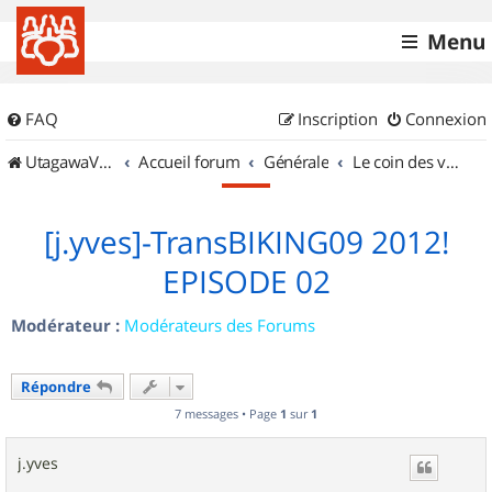
Menu
FAQ
Inscription
Connexion
UtagawaVTT (Randos VTT et VTTAE avec traces GPS)
Accueil forum
Générale
Le coin des vidéastes
[j.yves]-TransBIKING09 2012!
EPISODE 02
Modérateur :
Modérateurs des Forums
Répondre
7 messages • Page
1
sur
1
j.yves